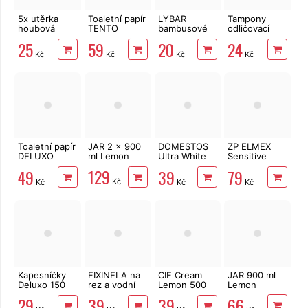
5x utěrka
Toaletní papír
LYBAR
Tampony
houbová
TENTO
bambusové
odličovací
16x18 cm
Ellegance
vatové
LINTEO 120
25
59
20
24
Pink 3vrstvý
tyčinky 200
ks
Kč
Kč
Kč
Kč
8 rolí, 144 m
ks
Toaletní papír
JAR 2 x 900
DOMESTOS
ZP ELMEX
DELUXO
ml Lemon
Ultra White
Sensitive
3vrstvý 8 rolí,
750 ml
Whitening 75
129
49
39
79
132 m
ml
Kč
Kč
Kč
Kč
Kapesníčky
FIXINELA na
CIF Cream
JAR 900 ml
Deluxo 150
rez a vodní
Lemon 500
Lemon
ks 3vrstvé v
kámen 500
ml
66
29
39
39
krabičce,
ml