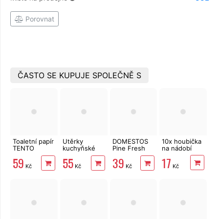
Porovnat
ČASTO SE KUPUJE SPOLEČNĚ S
Toaletní papír
Utěrky
DOMESTOS
10x houbička
TENTO
kuchyňské
Pine Fresh
na nádobí
Forest
TENTO Extra
750 ml
17
59
55
39
3vrstvý 8 rolí,
Strong
Kč
Kč
Kč
Kč
144 m
3vrstvé, 2
role, 34 m