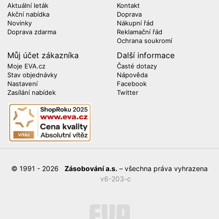
Aktuální leták
Kontakt
Akční nabídka
Doprava
Novinky
Nákupní řád
Doprava zdarma
Reklamační řád
Ochrana soukromí
Můj účet zákazníka
Další informace
Moje EVA.cz
Časté dotazy
Stav objednávky
Nápověda
Nastavení
Facebook
Zasílání nabídek
Twitter
© 1991 - 2026
Zásobování a.s.
– všechna práva vyhrazena
v6-203-c