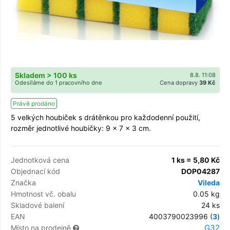
Skladem > 100 ks
8.8. 11:08
Odesíláme do 1 pracovního dne
Cena dopravy
39 Kč
Právě prodáno
5 velkých houbiček s drátěnkou pro každodenní použití,
rozměr jednotlivé houbičky: 9 x 7 x 3 cm.
Jednotková cena
1 ks = 5,80 Kč
Objednací kód
DOP04287
Značka
Vileda
Hmotnost vč. obalu
0.05 kg
Skladové balení
24 ks
EAN
4003790023996 (
3
)
G32
Místo na prodejně