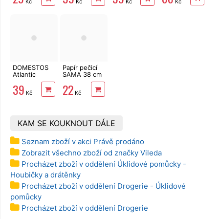
Kč
Kč
Kč
Kč
šedé květy
DOMESTOS
Papír pečicí
Atlantic
SAMA 38 cm
Fresh 750 ml
x 8 m v boxu
39
22
Kč
Kč
KAM SE KOUKNOUT DÁLE
Seznam zboží v akci Právě prodáno
Zobrazit všechno zboží od značky Vileda
Procházet zboží v oddělení Úklidové pomůcky -
Houbičky a drátěnky
Procházet zboží v oddělení Drogerie - Úklidové
pomůcky
Procházet zboží v oddělení Drogerie