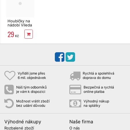
Houbičky na
nádobí Vileda
Style Tip Top
29
3+2 ks
Kč
Vyřídili jsme přes
Rychlá a spolehlivá
6 mil. objednávek
doprava do domu
Náš tým odborníků
Bezpečná a rychlá
je vám k dispozici
online platba
Možnost vrátit zboží
Výhodný nákup
bez udání důvodu
na splátky
Výhodné nákupy
Naše firma
Rozbalené zboží
O nás