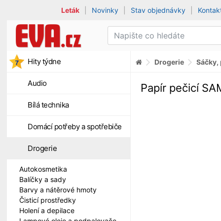
Leták
|
Novinky
|
Stav objednávky
|
Kontak
Hity týdne
Drogerie
Sáčky, 
Audio
Papír pečicí S
Bílá technika
Domácí potřeby a spotřebiče
Drogerie
Autokosmetika
Balíčky a sady
Barvy a nátěrové hmoty
Čisticí prostředky
Holení a depilace
Lampové oleje a podpalovače