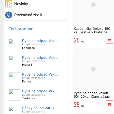
Novinky
Rozbalené zboží
Teď prodáno
Kapesníčky Deluxo 150
ks 3vrstvé v krabičce,
zvířátka
29
Pytle na odpad Vax...
Kč
koupil zákazník z
Lobodice
Pytle na odpad Vax...
koupil zákazník z
Praha 5
Pytle na odpad Vax...
koupil zákazník z
Kunice
Pytle na odpad Vax...
Pytle na odpad Vaxon
koupil zákazník z
60l, 20ks, 13µm, vázací,
Tvrdonice
fialové, levandule
29
Kč
Sáčky na led 240 k...
koupil zákazník z