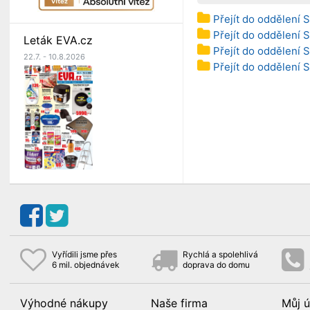
Přejít do oddělení Sá
Přejít do oddělení Sá
Leták EVA.cz
Přejít do oddělení S
22.7. - 10.8.2026
Přejít do oddělení S
Vyřídili jsme přes
Rychlá a spolehlivá
6 mil. objednávek
doprava do domu
Výhodné nákupy
Naše firma
Můj ú