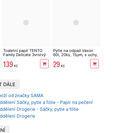
Toaletní papír TENTO
Pytle na odpad Vaxon
Family Delicate 3vrstvý
60l, 20ks, 15µm, s uchy,
24 rolí, 337 m
fialové
139
29
Kč
Kč
T DÁLE
boží od značky SAMA
dělení Sáčky, pytle a fólie - Papír na pečení
dělení Drogerie - Sáčky, pytle a fólie
oddělení Drogerie
NÍ