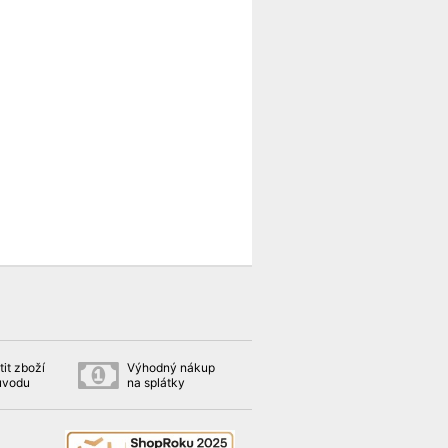
it zboží
Výhodný nákup
ůvodu
na splátky