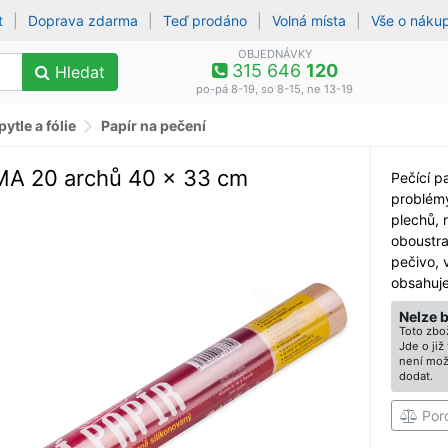
t
|
Doprava zdarma
|
Teď prodáno
|
Volná místa
|
Vše o náku
OBJEDNÁVKY
315 646
120
Hledat
po-pá 8-19, so 8-15, ne 13-19
pytle a fólie
Papír na pečení
AMA 20 archů 40 x 33 cm
Pečící p
problém
plechů, 
oboustra
pečivo, 
obsahuje
Nelze 
Toto zbož
Jde o ji
není mož
dodat.
Por