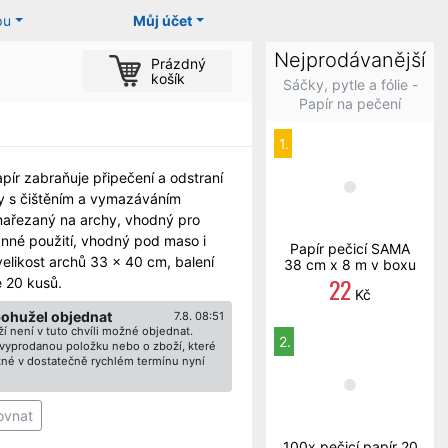
pu
Můj účet
Nejprodávanější
Prázdný
košík
Sáčky, pytle a fólie -
Papír na pečení
1.
apír zabraňuje připečení a odstraní
y s čištěním a vymazáváním
nařezaný na archy, vhodný pro
nné použití, vhodný pod maso i
Papír pečicí SAMA
velikost archů 33 x 40 cm, balení
38 cm x 8 m v boxu
22
 20 kusů.
Kč
bohužel objednat
7.8. 08:51
í není v tuto chvíli možné objednat.
2.
ž vyprodanou položku nebo o zboží, které
né v dostatečně rychlém termínu nyní
ovnat
100x pečicí papír 20