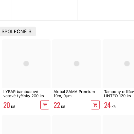
 SPOLEČNĚ S
LYBAR bambusové
Alobal SAMA Premium
Tampony odličo
vatové tyčinky 200 ks
10m, 9µm
LINTEO 120 ks
20
22
24
Kč
Kč
Kč