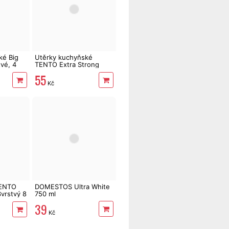
ké Big
Utěrky kuchyňské
tvé, 4
TENTO Extra Strong
3vrstvé, 2 role, 34 m
55
Kč
TENTO
DOMESTOS Ultra White
3vrstvý 8
750 ml
39
Kč