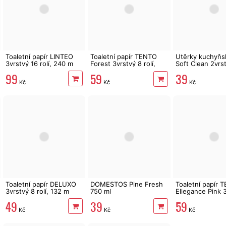
Toaletní papír LINTEO
Toaletní papír TENTO
Utěrky kuchyňs
3vrstvý 16 rolí, 240 m
Forest 3vrstvý 8 rolí,
Soft Clean 2vrs
144 m
role, 41 m
99
59
39
Kč
Kč
Kč
Toaletní papír DELUXO
DOMESTOS Pine Fresh
Toaletní papír 
3vrstvý 8 rolí, 132 m
750 ml
Ellegance Pink 
rolí, 144 m
49
39
59
Kč
Kč
Kč