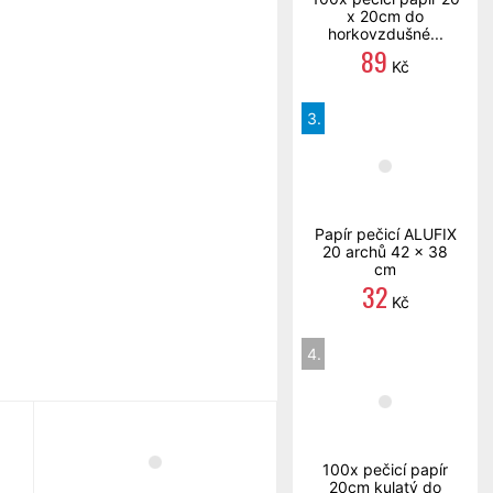
x 20cm do
horkovzdušné...
89
Kč
3.
Papír pečicí ALUFIX
20 archů 42 x 38
cm
32
Kč
4.
100x pečicí papír
20cm kulatý do