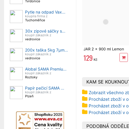
Tvrdonice
Pytle na odpad Vax...
koupila firma z
Tuchoměřice
30x zipové sáčky s...
koupil zákazník z
vedrovice
JAR 2 x 900 ml Lemon
200x taška 5kg 7µm...
koupil zákazník z
129
vedrovice
Kč
Alobal SAMA Premiu...
koupil zákazník z
Roztoky
KAM SE KOUKNOU
Papír pečicí SAMA ...
Zobrazit všechno z
koupil zákazník z
Plzeň
Procházet zboží v od
Procházet zboží v od
Procházet zboží v 
PODOBNÁ ODDĚLE