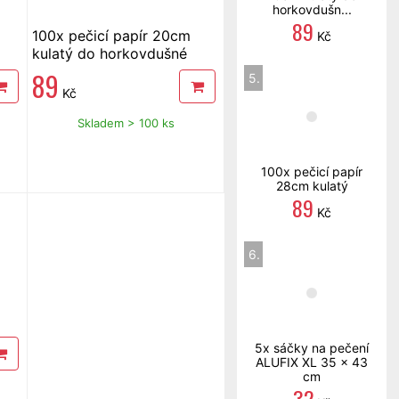
horkovdušn...
89
100x pečicí papír 20cm
Kč
kulatý do horkovdušné
fritézy
89
5.
Kč
Skladem > 100 ks
100x pečicí papír
28cm kulatý
89
Kč
6.
5x sáčky na pečení
ALUFIX XL 35 x 43
cm
32