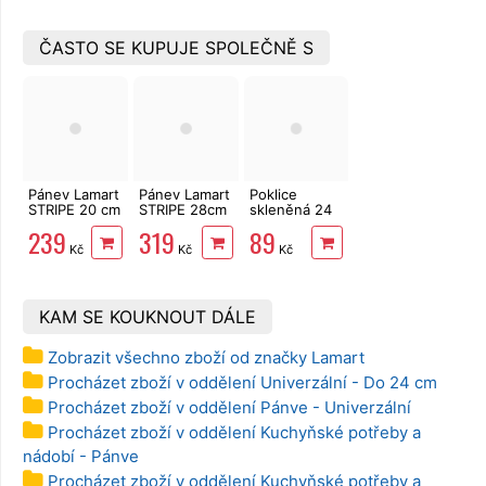
ČASTO SE KUPUJE SPOLEČNĚ S
Pánev Lamart
Pánev Lamart
Poklice
STRIPE 20 cm
STRIPE 28cm
skleněná 24
LT1263
LT1265
cm s otvorem
239
319
89
pro únik páry
Kč
Kč
Kč
KAM SE KOUKNOUT DÁLE
Zobrazit všechno zboží od značky Lamart
Procházet zboží v oddělení Univerzální - Do 24 cm
Procházet zboží v oddělení Pánve - Univerzální
Procházet zboží v oddělení Kuchyňské potřeby a
nádobí - Pánve
Procházet zboží v oddělení Kuchyňské potřeby a