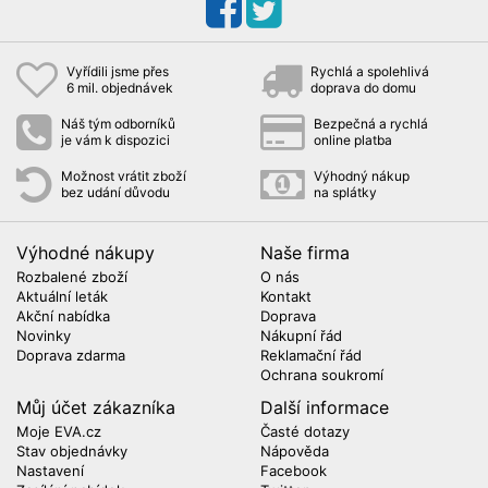
Vyřídili jsme přes
Rychlá a spolehlivá
6 mil. objednávek
doprava do domu
Náš tým odborníků
Bezpečná a rychlá
je vám k dispozici
online platba
Možnost vrátit zboží
Výhodný nákup
bez udání důvodu
na splátky
Výhodné nákupy
Naše firma
Rozbalené zboží
O nás
Aktuální leták
Kontakt
Akční nabídka
Doprava
Novinky
Nákupní řád
Doprava zdarma
Reklamační řád
Ochrana soukromí
Můj účet zákazníka
Další informace
Moje EVA.cz
Časté dotazy
Stav objednávky
Nápověda
Nastavení
Facebook