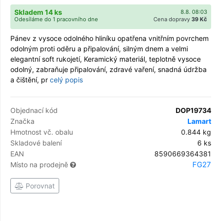
Skladem 14 ks
8.8. 08:03
Odesíláme do 1 pracovního dne
Cena dopravy
39 Kč
Pánev z vysoce odolného hliníku opatřena vnitřním povrchem
odolným proti oděru a připalování, silným dnem a velmi
elegantní soft rukojetí, Keramický materiál, teplotně vysoce
odolný, zabraňuje připalování, zdravé vaření, snadná údržba
a čištění, pr
celý popis
Objednací kód
DOP19734
Značka
Lamart
Hmotnost vč. obalu
0.844 kg
Skladové balení
6 ks
EAN
8590669364381
FG27
Místo na prodejně
Porovnat