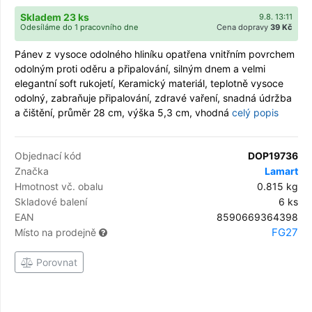
Skladem 23 ks
9.8. 13:11
Odesíláme do 1 pracovního dne
Cena dopravy
39 Kč
Pánev z vysoce odolného hliníku opatřena vnitřním povrchem
odolným proti oděru a připalování, silným dnem a velmi
elegantní soft rukojetí, Keramický materiál, teplotně vysoce
odolný, zabraňuje připalování, zdravé vaření, snadná údržba
a čištění, průměr 28 cm, výška 5,3 cm, vhodná
celý popis
Objednací kód
DOP19736
Značka
Lamart
Hmotnost vč. obalu
0.815 kg
Skladové balení
6 ks
EAN
8590669364398
FG27
Místo na prodejně
Porovnat