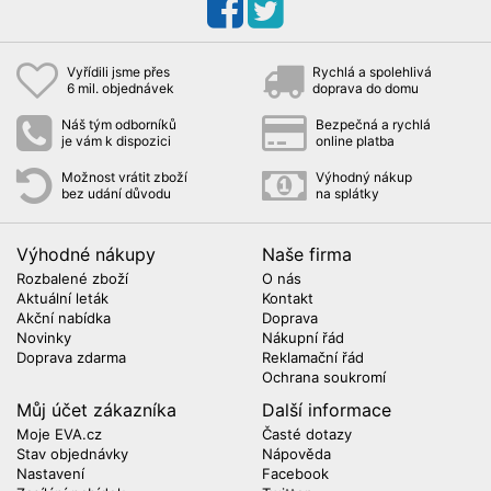
Vyřídili jsme přes
Rychlá a spolehlivá
6 mil. objednávek
doprava do domu
Náš tým odborníků
Bezpečná a rychlá
je vám k dispozici
online platba
Možnost vrátit zboží
Výhodný nákup
bez udání důvodu
na splátky
Výhodné nákupy
Naše firma
Rozbalené zboží
O nás
Aktuální leták
Kontakt
Akční nabídka
Doprava
Novinky
Nákupní řád
Doprava zdarma
Reklamační řád
Ochrana soukromí
Můj účet zákazníka
Další informace
Moje EVA.cz
Časté dotazy
Stav objednávky
Nápověda
Nastavení
Facebook