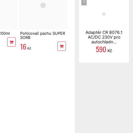
7.
Adaptér CR 8076.1
 200ml
Pohlcovač pachu SUPER
AC/DC 230V pro
SORB
autochladn...
16
590
Kč
Kč