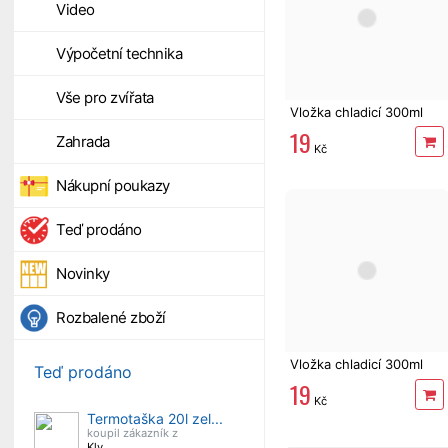
Video
Výpočetní technika
Vše pro zvířata
Vložka chladicí 300ml
19
Zahrada
Kč
Nákupní poukazy
Teď prodáno
Novinky
Rozbalené zboží
Vložka chladicí 300ml
Teď prodáno
19
Kč
Termotaška 20l zel...
koupil zákazník z
Kly