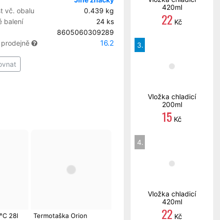
420ml
 vč. obalu
0.439 kg
22
 balení
24 ks
Kč
8605060309289
16.2
 prodejně
3.
ovnat
Vložka chladicí
200ml
15
Kč
4.
Vložka chladicí
420ml
22
°C 28l
Termotaška Orion
Kč