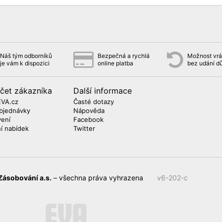
Náš tým odborníků
Bezpečná a rychlá
Možnost vrát
je vám k dispozici
online platba
bez udání d
čet zákazníka
Další informace
EVA.cz
Časté dotazy
bjednávky
Nápověda
vení
Facebook
ní nabídek
Twitter
Zásobování a.s.
– všechna práva vyhrazena
v6-202-c