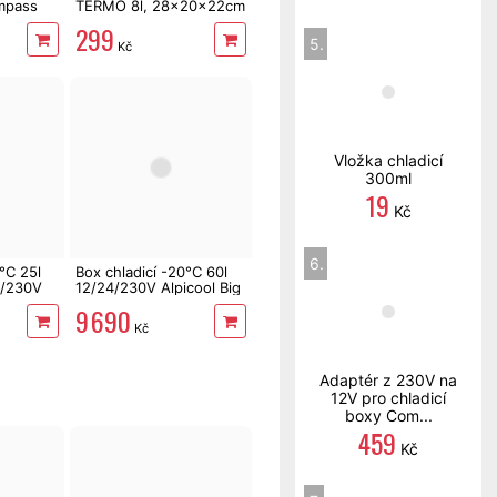
mpass
TERMO 8l, 28x20x22cm
299
5.
Kč
Vložka chladicí
300ml
19
Kč
6.
°C 25l
Box chladicí -20°C 60l
4/230V
12/24/230V Alpicool Big
Fridge 07098
9 690
Kč
Adaptér z 230V na
12V pro chladicí
boxy Com...
459
Kč