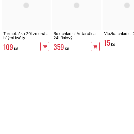
Termotaška 20l zelená s
Box chladicí Antarctica
Vložka chladicí
bílými květy
24l fialový
15
109
359
Kč
Kč
Kč