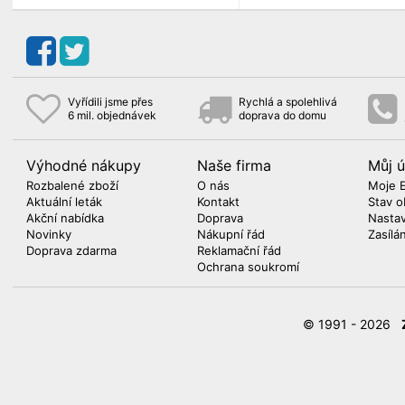
Vyřídili jsme přes
Rychlá a spolehlivá
6 mil. objednávek
doprava do domu
Výhodné nákupy
Naše firma
Můj ú
Rozbalené zboží
O nás
Moje 
Aktuální leták
Kontakt
Stav o
Akční nabídka
Doprava
Nasta
Novinky
Nákupní řád
Zasílá
Doprava zdarma
Reklamační řád
Ochrana soukromí
© 1991 - 2026