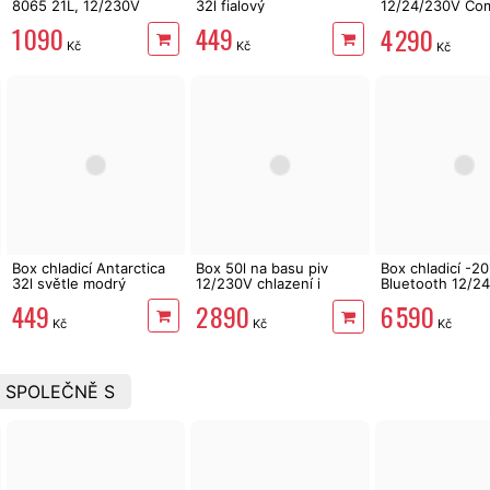
8065 21L, 12/230V
32l fialový
12/24/230V Co
COOLER 07080
1 090
449
4 290
Kč
Kč
Kč
Box chladicí Antarctica
Box 50l na basu piv
Box chladicí -20
32l světle modrý
12/230V chlazení i
Bluetooth 12/2
ohřev COMPASS
Alpicool 07081
449
2 890
6 590
Kč
Kč
Kč
 SPOLEČNĚ S