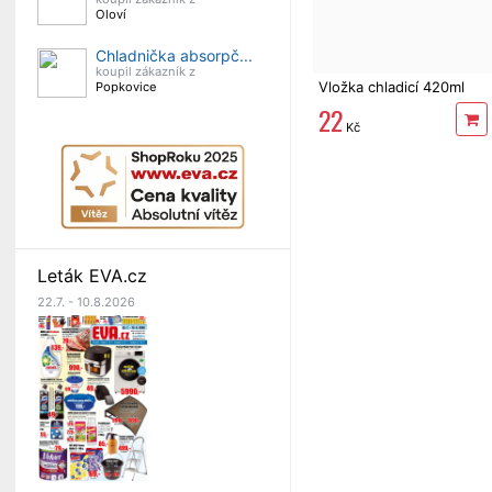
Oloví
Chladnička absorpč...
koupil zákazník z
Vložka chladicí 420ml
Popkovice
22
Kč
Leták EVA.cz
22.7. - 10.8.2026