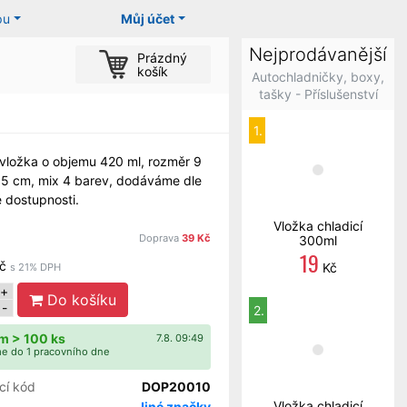
pu
Můj účet
Nejprodávanější
Prázdný
košík
Autochladničky, boxy,
tašky - Příslušenství
1.
 vložka o objemu 420 ml, rozměr 9
,5 cm, mix 4 barev, dodáváme dle
 dostupnosti.
Vložka chladicí
Doprava
39 Kč
300ml
19
č
Kč
s 21% DPH
+
Do košíku
-
2.
m > 100 ks
7.8. 09:49
e do 1 pracovního dne
cí kód
DOP20010
Vložka chladicí
Jiné značky