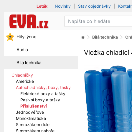
Leták
|
Novinky
|
Stav objednávky
|
Kontak
Hity týdne
Bílá technika
Ch
Audio
Vložka chladicí
Bílá technika
Chladničky
Americké
Autochladničky, boxy, tašky
Elektrické boxy a tašky
Pasivní boxy a tašky
Příslušenství
Jednodvéřové
Monoklimatické
S mrazákem dole
S mrazákem nahoře