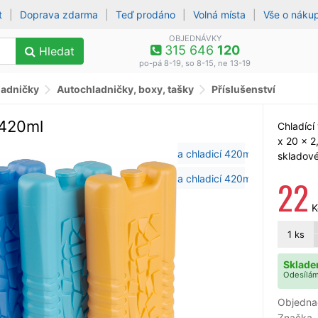
t
|
Doprava zdarma
|
Teď prodáno
|
Volná místa
|
Vše o náku
OBJEDNÁVKY
315 646
120
Hledat
po-pá 8-19, so 8-15, ne 13-19
ladničky
Autochladničky, boxy, tašky
Příslušenství
 420ml
Chladící
x 20 x 2
skladové
22
K
1
ks
Sklade
Odesílám
Objedna
Značka