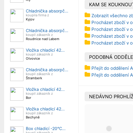
KAM SE KOUKNOU
Chladnička absorpč...
Zobrazit všechno z
koupila firma z
Kyjov
Procházet zboží v o
Procházet zboží v o
Chladnička absorpč...
koupil zákazník z
Procházet zboží v o
Roudnice nad Labem
Procházet zboží v o
Vložka chladicí 42...
koupil zákazník z
PODOBNÁ ODDĚLE
Otvovice
Přejít do oddělení A
Chladnička absorpč...
koupil zákazník z
Přejít do oddělení A
Štramberk
Vložka chladicí 42...
koupil zákazník z
NEDÁVNO PROHLÍŽ
Bor
Vložka chladicí 42...
koupil zákazník z
Bechyně
Box chladicí -20°C...
koupil zákazník z