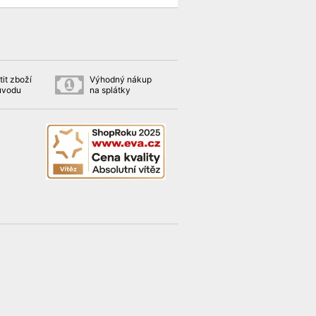
it zboží
Výhodný nákup
ůvodu
na splátky