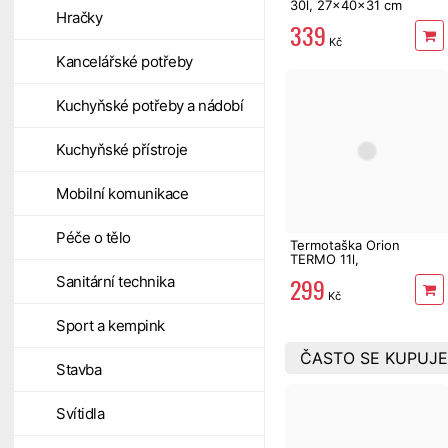
30l, 27x40x31 cm
Hračky
339
Kč
Kancelářské potřeby
Kuchyňské potřeby a nádobí
Kuchyňské přístroje
Mobilní komunikace
Péče o tělo
Termotaška Orion
TERMO 11l,
30x23x23cm
299
Sanitární technika
Kč
Sport a kempink
ČASTO SE KUPUJE
Stavba
Svítidla