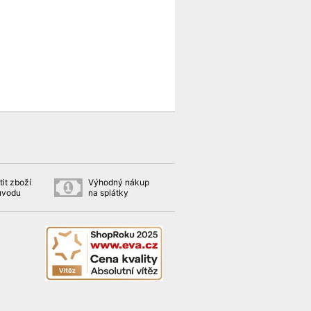
it zboží
Výhodný nákup
ůvodu
na splátky