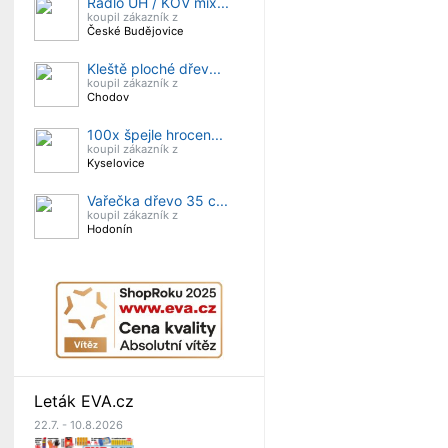
Rádlo UH / KOV mix...
koupil zákazník z
České Budějovice
Kleště ploché dřev...
koupil zákazník z
Chodov
100x špejle hrocen...
koupil zákazník z
Kyselovice
Vařečka dřevo 35 c...
koupil zákazník z
Hodonín
Leták EVA.cz
22.7. - 10.8.2026