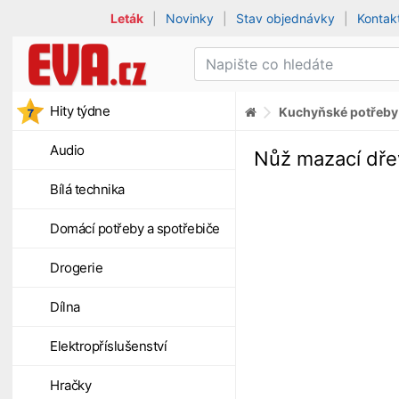
Leták
|
Novinky
|
Stav objednávky
|
Kontak
Hity týdne
Kuchyňské potřeby
Audio
Nůž mazací dře
Bílá technika
Domácí potřeby a spotřebiče
Drogerie
Dílna
Elektropříslušenství
Hračky