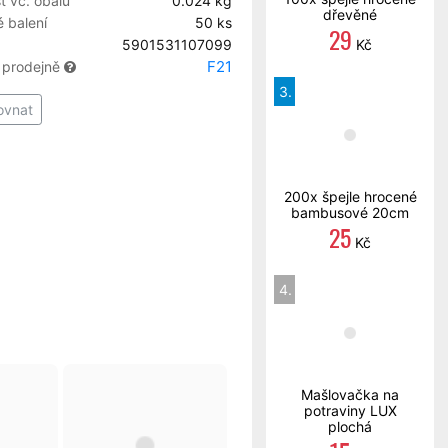
 vč. obalu
0.024 kg
dřevěné
 balení
50 ks
29
5901531107099
Kč
F21
 prodejně
3.
ovnat
200x špejle hrocené
bambusové 20cm
25
Kč
4.
Mašlovačka na
potraviny LUX
plochá