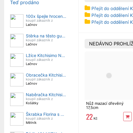
Teď prodáno
Přejít do oddělení 
Přejít do oddělení 
100x špejle hrocen...
koupil zákazník z
Přejít do oddělení 
Lačnov
Stěrka na těsto gu...
koupil zákazník z
NEDÁVNO PROHLÍŽ
Lačnov
Lžíce Kitchisimo N...
koupil zákazník z
Lačnov
Obracečka Kitchisi...
koupil zákazník z
Lačnov
Naběračka Kitchisi...
koupil zákazník z
Košátky
Nůž mazací dřevěný
17,5cm
22
Škrabka Florina s ...
koupil zákazník z
Kč
Mělník