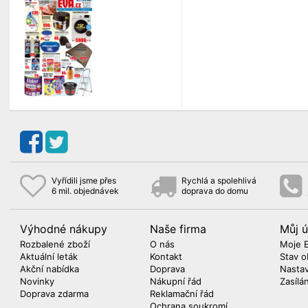
Vyřídili jsme přes
Rychlá a spolehlivá
6 mil. objednávek
doprava do domu
Výhodné nákupy
Naše firma
Můj ú
Rozbalené zboží
O nás
Moje 
Aktuální leták
Kontakt
Stav o
Akční nabídka
Doprava
Nasta
Novinky
Nákupní řád
Zasílá
Doprava zdarma
Reklamační řád
Ochrana soukromí