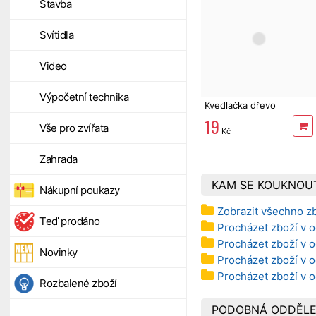
Stavba
Svítidla
Video
Výpočetní technika
Kvedlačka dřevo
19
Vše pro zvířata
Kč
Zahrada
KAM SE KOUKNOU
Nákupní poukazy
Zobrazit všechno z
Teď prodáno
Procházet zboží v 
Procházet zboží v o
Novinky
Procházet zboží v o
Procházet zboží v 
Rozbalené zboží
PODOBNÁ ODDĚLE