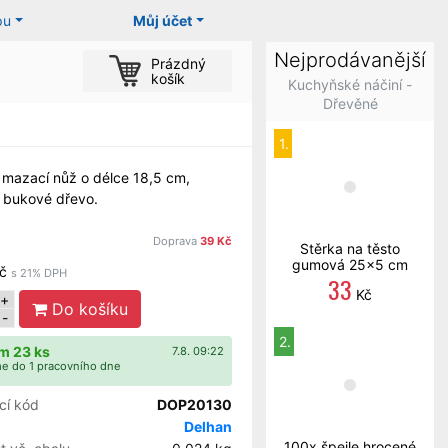
pu
Můj účet
Nejprodávanější
Prázdný
košík
Kuchyňské náčiní -
Dřevěné
1.
mazací nůž o délce 18,5 cm,
: bukové dřevo.
Doprava
39 Kč
Stěrka na těsto
gumová 25x5 cm
č
s 21% DPH
33
Kč
+
Do košíku
-
2.
m 23 ks
7.8. 09:22
e do 1 pracovního dne
cí kód
DOP20130
Delhan
100x špejle hrocené