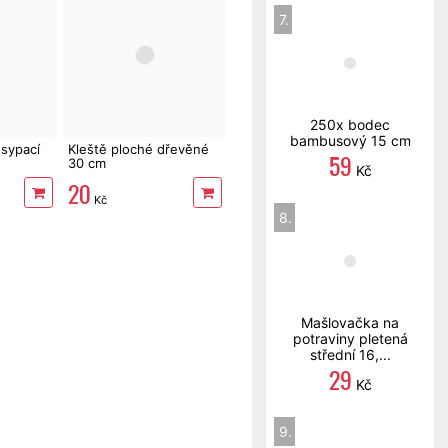
7.
250x bodec
bambusový 15 cm
 sypací
Kleště ploché dřevěné
59
30 cm
Kč
20
Kč
8.
Mašlovačka na
potraviny pletená
střední 16,...
29
Kč
9.