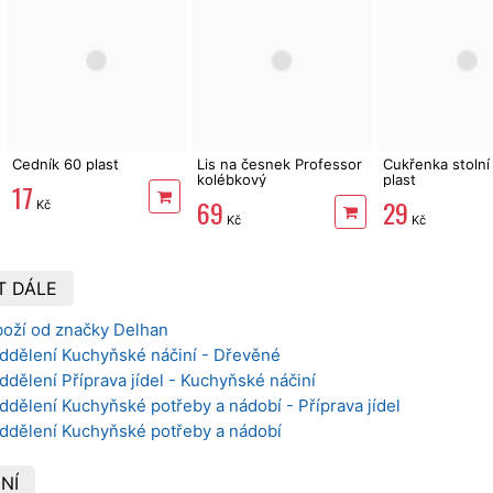
Cedník 60 plast
Lis na česnek Professor
Cukřenka stolní
kolébkový
plast
17
69
29
Kč
Kč
Kč
T DÁLE
boží od značky Delhan
oddělení Kuchyňské náčiní - Dřevěné
ddělení Příprava jídel - Kuchyňské náčiní
ddělení Kuchyňské potřeby a nádobí - Příprava jídel
oddělení Kuchyňské potřeby a nádobí
NÍ