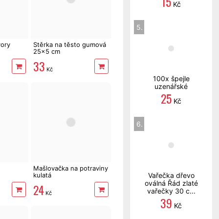
15
Kč
5.
vory
Stěrka na těsto gumová
25x5 cm
33
Kč
100x špejle
uzenářské
25
Kč
6.
Mašlovačka na potraviny
kulatá
Vařečka dřevo
oválná Řád zlaté
24
vařečky 30 c...
Kč
39
Kč