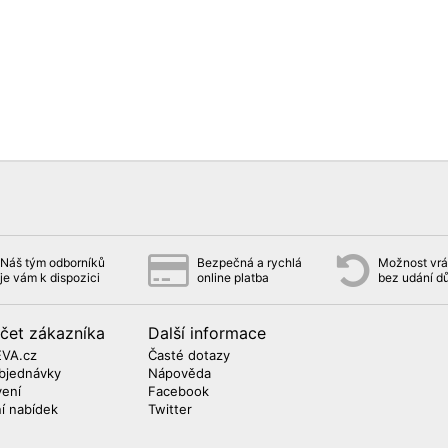
Náš tým odborníků
Bezpečná a rychlá
Možnost vrát
je vám k dispozici
online platba
bez udání d
čet zákazníka
Další informace
EVA.cz
Časté dotazy
bjednávky
Nápověda
vení
Facebook
ní nabídek
Twitter