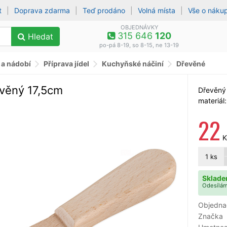
t
|
Doprava zdarma
|
Teď prodáno
|
Volná místa
|
Vše o náku
OBJEDNÁVKY
315 646
120
Hledat
po-pá 8-19, so 8-15, ne 13-19
 a nádobí
Příprava jídel
Kuchyňské náčiní
Dřevěné
věný 17,5cm
Dřevěný 
materiál
22
K
1
ks
Sklade
Odesílám
Objedna
Značka