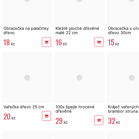
Obracečka na palačinky
Kleště ploché dřevěné
Obracečka s ot
dřevo
malé 22 cm
dřevo 30cm
18
16
15
Kč
Kč
Kč
Vařečka dřevo 25 cm
100x špejle hrocené
Kráječ vařených
dřevěné
brambor struna
20
29
32
Kč
Kč
Kč