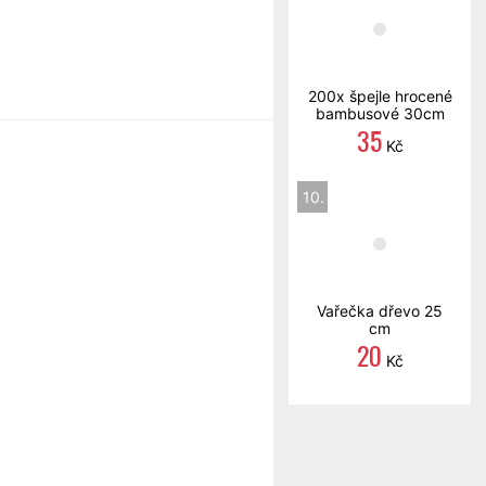
200x špejle hrocené
bambusové 30cm
35
Kč
10.
Vařečka dřevo 25
cm
20
Kč