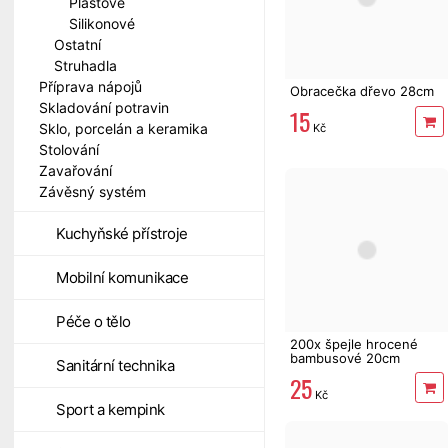
Plastové
Silikonové
Ostatní
Struhadla
Příprava nápojů
Obracečka dřevo 28cm
Skladování potravin
15
Sklo, porcelán a keramika
Kč
Stolování
Zavařování
Závěsný systém
Kuchyňské přístroje
Mobilní komunikace
Péče o tělo
200x špejle hrocené
bambusové 20cm
Sanitární technika
25
Kč
Sport a kempink