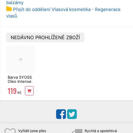
balzámy
Přejít do oddělení Vlasová kosmetika - Regenerace
vlasů
NEDÁVNO PROHLÍŽENÉ ZBOŽÍ
Barva SYOSS
Oleo Intense
6-10 tmavě
119
plavý
Kč
Vyřídili jsme přes
Rychlá a spolehlivá