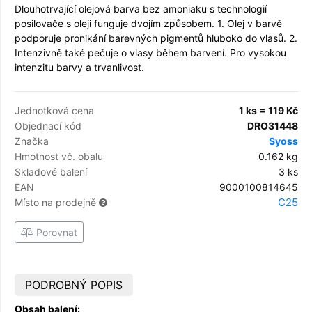
Dlouhotrvající olejová barva bez amoniaku s technologií
posilovače s oleji funguje dvojím způsobem. 1. Olej v barvě
podporuje pronikání barevných pigmentů hluboko do vlasů. 2.
Intenzivně také pečuje o vlasy během barvení. Pro vysokou
intenzitu barvy a trvanlivost.
Jednotková cena
1 ks = 119 Kč
Objednací kód
DRO31448
Značka
Syoss
Hmotnost vč. obalu
0.162 kg
Skladové balení
3 ks
EAN
9000100814645
C25
Místo na prodejně
Porovnat
PODROBNÝ POPIS
Obsah balení: