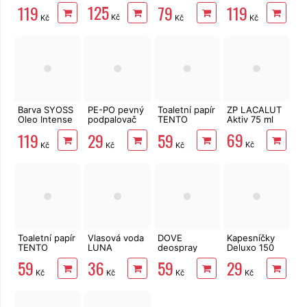
7-10
Whitening 75
5-86
125
119
79
119
přirozeně
ml
půvabně
Kč
Kč
Kč
Kč
plavý
hnědý
Barva SYOSS
PE-PO pevný
Toaletní papír
ZP LACALUT
Oleo Intense
podpalovač
TENTO
Aktiv 75 ml
4-60
40 podpalů
Ellegance
69
119
29
59
zlatohnědý
Pink 3vrstvý
Kč
Kč
Kč
Kč
8 rolí, 144 m
Toaletní papír
Vlasová voda
DOVE
Kapesníčky
TENTO
LUNA
deospray
Deluxo 150
Forest
kopřivová 120
Advanced
ks 3vrstvé v
59
36
59
29
3vrstvý 8 rolí,
ml
Care Original
krabičce,
Kč
Kč
Kč
Kč
144 m
150 ml
šedé květy