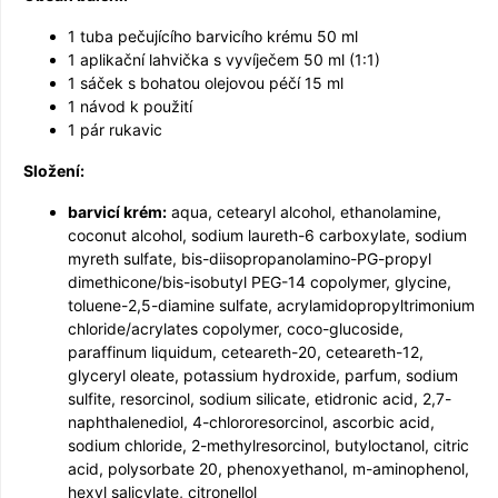
1 tuba pečujícího barvicího krému 50 ml
1 aplikační lahvička s vyvíječem 50 ml (1:1)
1 sáček s bohatou olejovou péčí 15 ml
1 návod k použití
1 pár rukavic
Složení:
barvicí krém:
aqua, cetearyl alcohol, ethanolamine,
coconut alcohol, sodium laureth-6 carboxylate, sodium
myreth sulfate, bis-diisopropanolamino-PG-propyl
dimethicone/bis-isobutyl PEG-14 copolymer, glycine,
toluene-2,5-diamine sulfate, acrylamidopro­pyltrimonium
chloride/acrylates copolymer, coco-glucoside,
paraffinum liquidum, ceteareth-20, ceteareth-12,
glyceryl oleate, potassium hydroxide, parfum, sodium
sulfite, resorcinol, sodium silicate, etidronic acid, 2,7-
naphthalenediol, 4-chlororesorcinol, ascorbic acid,
sodium chloride, 2-methylresorcinol, butyloctanol, citric
acid, polysorbate 20, phenoxyethanol, m-aminophenol,
hexyl salicylate, citronellol