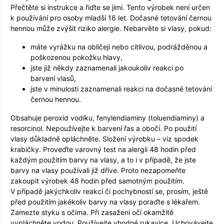
Přečtěte si instrukce a řiďte se jimi. Tento výrobek není určen
k používání pro osoby mladší 16 let. Dočasné tetování černou
hennou může zvýšit riziko alergie. Nebarvěte si vlasy, pokud:
máte vyrážku na obličeji nebo citlivou, podrážděnou a
poškozenou pokožku hlavy,
jste již někdy zaznamenali jakoukoliv reakci po
barvení vlasů,
jste v minulosti zaznamenali reakci na dočasné tetování
černou hennou.
Obsahuje peroxid vodíku, fenylendiaminy (toluendiaminy) a
resorcinol. Nepoužívejte k barvení řas a obočí. Po použití
vlasy důkladně opláchněte. Složení výrobku – viz spodek
krabičky. Proveďte varovný test na alergii 48 hodin před
každým použitím barvy na vlasy, a to i v případě, že jste
barvy na vlasy používali již dříve. Proto nezapomeňte
zakoupit výrobek 48 hodin před samotným použitím.
V případě jakýchkoliv reakcí či pochybností se, prosím, ještě
před použitím jakékoliv barvy na vlasy poraďte s lékařem.
Zamezte styku s očima. Při zasažení očí okamžitě
vypláchněte vodou. Používejte vhodné rukavice. Uchovávejte