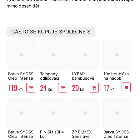
mimo dosah dětí.
ČASTO SE KUPUJE SPOLEČNĚ S
Barva SYOSS
Tampony
LYBAR
10x houbička
Oleo Intense
odličovací
bambusové
na nádobí
6-80
LINTEO 120
vatové
17
119
24
20
oříškově
ks
tyčinky 200
Kč
Kč
Kč
Kč
plavý
ks
Barva SYOSS
FINISH sůl 4
ZP ELMEX
Barva SYOSS
Oleo Intense
kg
Sensitive
Oleo Intense