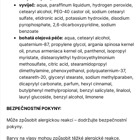
vyvíječ:
aqua, paraffinum liquidum, hydrogen peroxide,
cetearyl alcohol, PEG-40 castor oil, sodium cetearyl
sulfate, etidronic acid, potassium hydroxide, disodium
pyrophosphate, 2,6-dicarboxypyridine, sodium
benzoate
bohatá olejová péče:
aqua, cetearyl alcohol,
quaternium-87, propylene glycol, argania spinosa kernel
oil, prunus armeniaca kernel oil, panthenol, isopropyl
myristate, distearoylethyl hydroxyethylmonium
methosulfate, citric acid, stearamidopropyl
dimethylamine, phenoxyethanol, polyquaternium-37,
ceteareth-20, glyceryl stearate, sodium methylparaben,
dicaprylyl carbonate, parfum, hexyl cinnamal,
butylphenyl methylpropional, benzyl salicylate, linalool,
lauryl glucoside, benzyl alcohol, limonene
BEZPEČNOSTNÍ POKYNY:
Může způsobit alergickou reakci – dodržujte bezpečnostní
pokyny.
Barvy na vlasy mohou způsobit těžké alergické reakce.