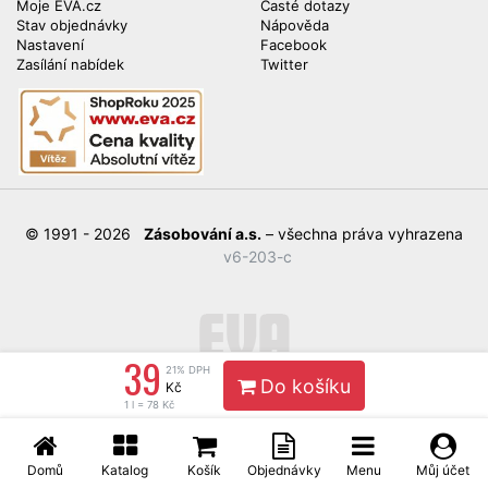
Moje EVA.cz
Časté dotazy
Stav objednávky
Nápověda
Nastavení
Facebook
Zasílání nabídek
Twitter
© 1991 - 2026
Zásobování a.s.
– všechna práva vyhrazena
v6-203-c
39
21% DPH
Do košíku
Kč
1 l = 78 Kč
Domů
Katalog
Košík
Objednávky
Menu
Můj účet