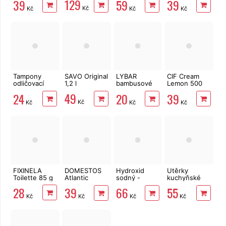
129
39
59
39
3vrstvý 8 rolí,
158 m
Kč
Kč
Kč
Kč
144 m
Tampony
SAVO Original
LYBAR
CIF Cream
odličovací
1,2 l
bambusové
Lemon 500
LINTEO 120
vatové
ml
49
24
20
39
ks
tyčinky 200
Kč
Kč
Kč
Kč
ks
FIXINELA
DOMESTOS
Hydroxid
Utěrky
Toilette 85 g
Atlantic
sodný -
kuchyňské
Fresh 750 ml
mikrogranule
TENTO Extra
28
39
66
55
1 kg
Strong
Kč
Kč
Kč
Kč
3vrstvé, 2
role, 34 m