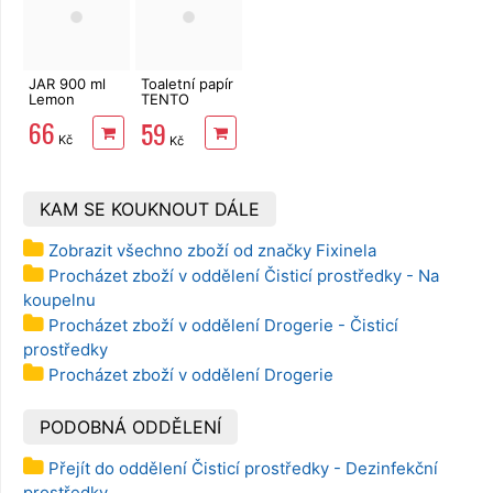
JAR 900 ml
Toaletní papír
Lemon
TENTO
Ellegance
66
59
Pink 3vrstvý
Kč
Kč
8 rolí, 144 m
KAM SE KOUKNOUT DÁLE
Zobrazit všechno zboží od značky Fixinela
Procházet zboží v oddělení Čisticí prostředky - Na
koupelnu
Procházet zboží v oddělení Drogerie - Čisticí
prostředky
Procházet zboží v oddělení Drogerie
PODOBNÁ ODDĚLENÍ
Přejít do oddělení Čisticí prostředky - Dezinfekční
prostředky