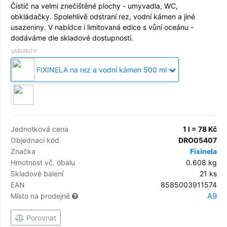
Čistič na velmi znečištěné plochy - umyvadla, WC,
obkládačky. Spolehlivě odstraní rez, vodní kámen a jiné
usazeniny. V nabídce i limitovaná edice s vůní oceánu -
dodáváme dle skladové dostupnosti.
VARIANTY
FIXINELA na rez a vodní kámen 500 ml
Jednotková cena
1 l = 78 Kč
Objednací kód
DRO05407
Značka
Fixinela
Hmotnost vč. obalu
0.608 kg
Skladové balení
21 ks
EAN
8585003911574
A9
Místo na prodejně
Porovnat