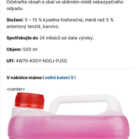
Odstraňte obsah a obal ve sběrném místě nebezpečného
odpadu.
Složení:
5 – 15 % kyselina fosforečná, méně než 5 %
aniontový tenzid, barvivo.
Spotřebujte do
24 měsíců od data výroby.
Objem:
500 ml
UFI:
4W70-K0DY-N00J-PJ5G
V nabídce máme i
velké balení 5 l
<center>