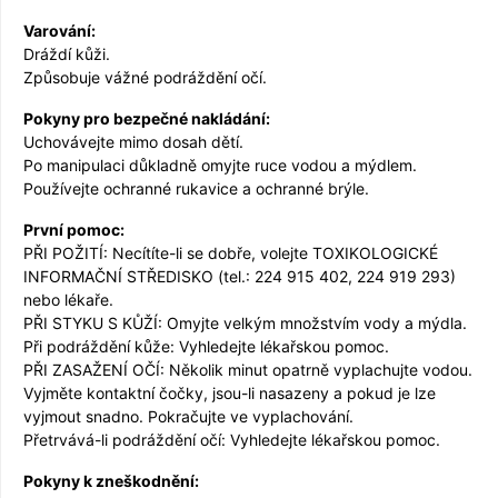
Varování:
Dráždí kůži.
Způsobuje vážné podráždění očí.
Pokyny pro bezpečné nakládání:
Uchovávejte mimo dosah dětí.
Po manipulaci důkladně omyjte ruce vodou a mýdlem.
Používejte ochranné rukavice a ochranné brýle.
První pomoc:
PŘI POŽITÍ: Necítíte-li se dobře, volejte TOXIKOLOGICKÉ
INFORMAČNÍ STŘEDISKO (tel.: 224 915 402, 224 919 293)
nebo lékaře.
PŘI STYKU S KŮŽÍ: Omyjte velkým množstvím vody a mýdla.
Při podráždění kůže: Vyhledejte lékařskou pomoc.
PŘI ZASAŽENÍ OČÍ: Několik minut opatrně vyplachujte vodou.
Vyjměte kontaktní čočky, jsou-li nasazeny a pokud je lze
vyjmout snadno. Pokračujte ve vyplachování.
Přetrvává-li podráždění očí: Vyhledejte lékařskou pomoc.
Pokyny k zneškodnění: