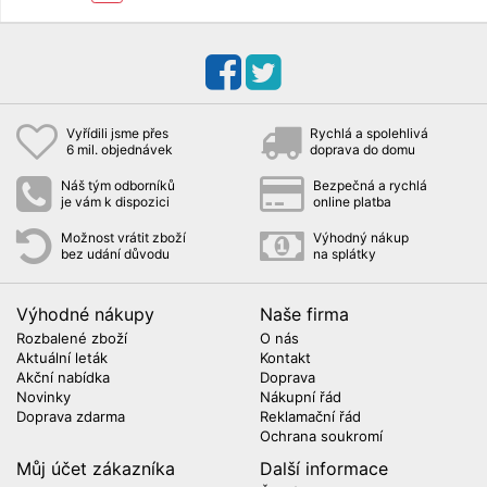
Vyřídili jsme přes
Rychlá a spolehlivá
6 mil. objednávek
doprava do domu
Náš tým odborníků
Bezpečná a rychlá
je vám k dispozici
online platba
Možnost vrátit zboží
Výhodný nákup
bez udání důvodu
na splátky
Výhodné nákupy
Naše firma
Rozbalené zboží
O nás
Aktuální leták
Kontakt
Akční nabídka
Doprava
Novinky
Nákupní řád
Doprava zdarma
Reklamační řád
Ochrana soukromí
Můj účet zákazníka
Další informace