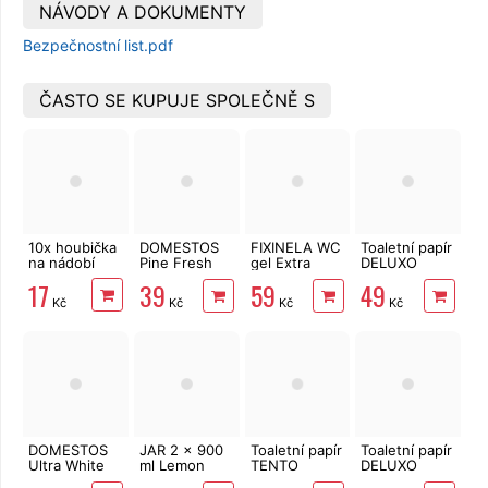
NÁVODY A DOKUMENTY
Bezpečnostní list.pdf
ČASTO SE KUPUJE SPOLEČNĚ S
10x houbička
DOMESTOS
FIXINELA WC
Toaletní papír
na nádobí
Pine Fresh
gel Extra
DELUXO
750 ml
silná 750 ml
3vrstvý 8 rolí,
17
39
59
49
132 m
Kč
Kč
Kč
Kč
DOMESTOS
JAR 2 x 900
Toaletní papír
Toaletní papír
Ultra White
ml Lemon
TENTO
DELUXO
750 ml
Forest
2vrstvý 8 rolí,