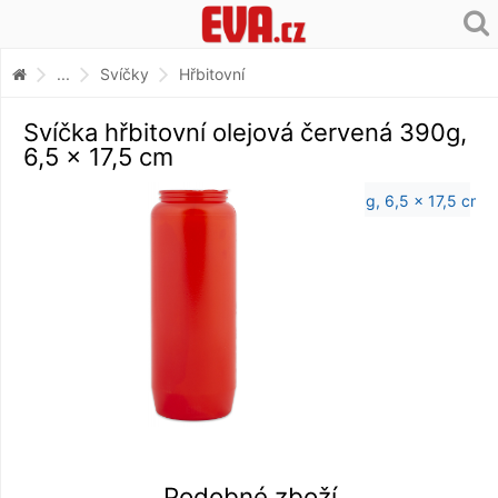
...
Svíčky
Hřbitovní
Svíčka hřbitovní olejová červená 390g,
6,5 x 17,5 cm
Podobné zboží