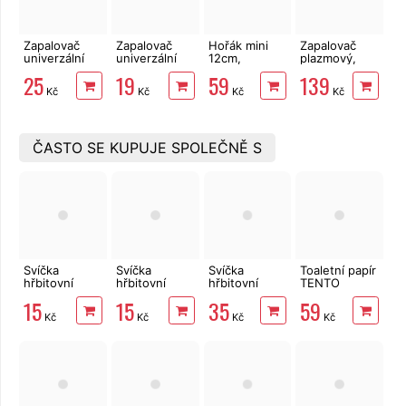
Zapalovač
Zapalovač
Hořák mini
Zapalovač
univerzální
univerzální
12cm,
plazmový,
plynový
plynový
plnitelný
nabíjecí USB-
25
19
59
139
teleskopický
plynový
C ohebný
Kč
Kč
Kč
Kč
zapalovač
Extol
Premium
8848130
ČASTO SE KUPUJE SPOLEČNĚ S
Svíčka
Svíčka
Svíčka
Toaletní papír
hřbitovní
hřbitovní
hřbitovní
TENTO
olejová 105g,
olejová 105g,
olejová náplň
Forest
15
15
35
59
4,8 x 9,5 cm,
4,8 x 9,5 cm,
plastová
3vrstvý 8 rolí,
Kč
Kč
Kč
Kč
červená
bílá
310g,
144 m
d6,7x14cm,
bílá