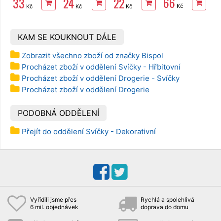
66
33
24
22
ks
ks
x 30 cm,
Kč
Kč
Kč
Kč
15µm
KAM SE KOUKNOUT DÁLE
Zobrazit všechno zboží od značky Bispol
Procházet zboží v oddělení Svíčky - Hřbitovní
Procházet zboží v oddělení Drogerie - Svíčky
Procházet zboží v oddělení Drogerie
PODOBNÁ ODDĚLENÍ
Přejít do oddělení Svíčky - Dekorativní
Vyřídili jsme přes
Rychlá a spolehlivá
6 mil. objednávek
doprava do domu