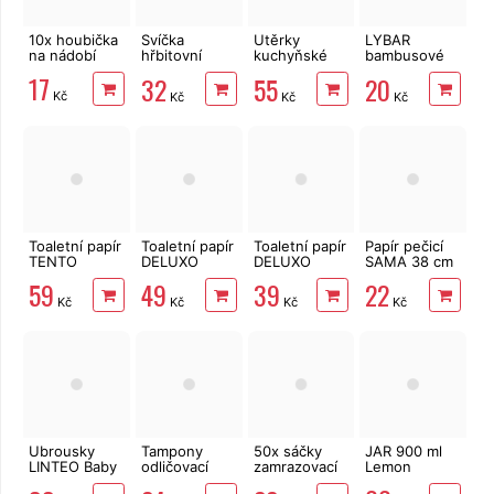
10x houbička
Svíčka
Utěrky
LYBAR
na nádobí
hřbitovní
kuchyňské
bambusové
vosková bez
TENTO Extra
vatové
17
32
55
20
víčka 4 ks, 5
Strong
tyčinky 200
Kč
Kč
Kč
Kč
x 6 cm bílá
3vrstvé, 2
ks
role, 34 m
Toaletní papír
Toaletní papír
Toaletní papír
Papír pečicí
TENTO
DELUXO
DELUXO
SAMA 38 cm
Ellegance
3vrstvý 8 rolí,
2vrstvý 8 rolí,
x 8 m v boxu
59
49
39
22
Pink 3vrstvý
132 m
158 m
Kč
Kč
Kč
Kč
8 rolí, 144 m
Ubrousky
Tampony
50x sáčky
JAR 900 ml
LINTEO Baby
odličovací
zamrazovací
Lemon
Aloe Vera 80
LINTEO 120
s popisem 20