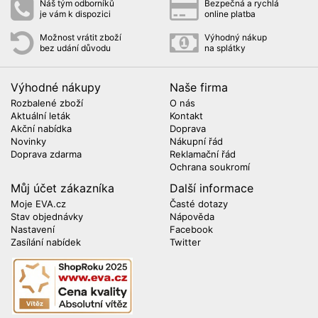
Náš tým odborníků
Bezpečná a rychlá
je vám k dispozici
online platba
Možnost vrátit zboží
Výhodný nákup
bez udání důvodu
na splátky
Výhodné nákupy
Naše firma
Rozbalené zboží
O nás
Aktuální leták
Kontakt
Akční nabídka
Doprava
Novinky
Nákupní řád
Doprava zdarma
Reklamační řád
Ochrana soukromí
Můj účet zákazníka
Další informace
Moje EVA.cz
Časté dotazy
Stav objednávky
Nápověda
Nastavení
Facebook
Zasílání nabídek
Twitter