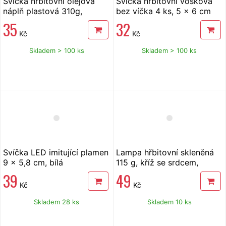
Svíčka hřbitovní olejová
Svíčka hřbitovní vosková
náplň plastová 310g,
bez víčka 4 ks, 5 x 6 cm
d6,7x14cm, bílá
bílá
35
32
Kč
Kč
Skladem > 100 ks
Skladem > 100 ks
Svíčka LED imitující plamen
Lampa hřbitovní skleněná
9 x 5,8 cm, bílá
115 g, kříž se srdcem,
červená
39
49
Kč
Kč
Skladem 28 ks
Skladem 10 ks