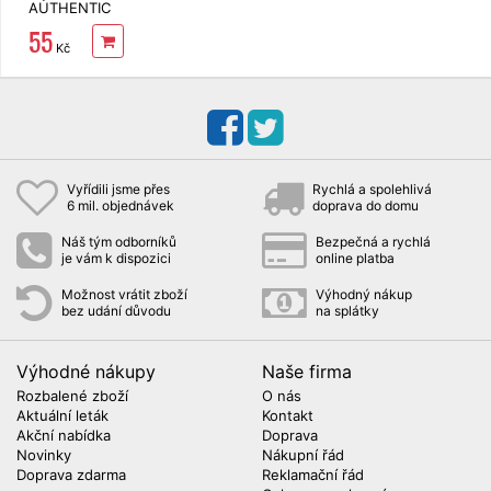
AUTHENTIC
Red
55
Watermelon
Kč
400 ml
Vyřídili jsme přes
Rychlá a spolehlivá
6 mil. objednávek
doprava do domu
Náš tým odborníků
Bezpečná a rychlá
je vám k dispozici
online platba
Možnost vrátit zboží
Výhodný nákup
bez udání důvodu
na splátky
Výhodné nákupy
Naše firma
Rozbalené zboží
O nás
Aktuální leták
Kontakt
Akční nabídka
Doprava
Novinky
Nákupní řád
Doprava zdarma
Reklamační řád