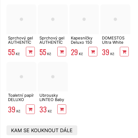
role, 34 m
Sprchový gel
Sprchový gel
Kapesníčky
DOMESTOS
AUTHENTIC
AUTHENTIC
Deluxo 150
Ultra White
AROMA
AROMA
ks 3vrstvé v
750 ml
55
55
29
39
Cranberries &
Grapes &
krabičce,
Kč
Kč
Kč
Kč
Nectarine
Grapefruit
šedé květy
400 ml
400 ml
Toaletní papír
Ubrousky
DELUXO
LINTEO Baby
2vrstvý 8 rolí,
Aloe Vera 80
39
33
158 m
ks
Kč
Kč
KAM SE KOUKNOUT DÁLE