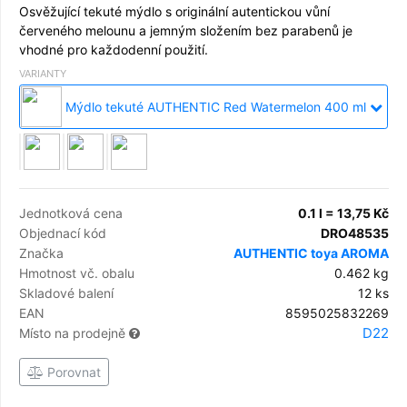
Osvěžující tekuté mýdlo s originální autentickou vůní
červeného melounu a jemným složením bez parabenů je
vhodné pro každodenní použití.
VARIANTY
Mýdlo tekuté AUTHENTIC Red Watermelon 400 ml
Jednotková cena
0.1 l = 13,75 Kč
Objednací kód
DRO48535
Značka
AUTHENTIC toya AROMA
Hmotnost vč. obalu
0.462 kg
Skladové balení
12 ks
EAN
8595025832269
D22
Místo na prodejně
Porovnat