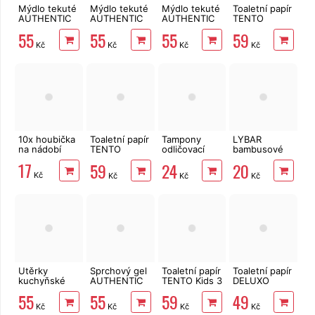
Mýdlo tekuté
Mýdlo tekuté
Mýdlo tekuté
Toaletní papír
AUTHENTIC
AUTHENTIC
AUTHENTIC
TENTO
Cranberries&Nectarine
Grapes&Grapefruit
Ice lime &
Forest
55
55
55
59
400 ml
400 ml
Lemon 400
3vrstvý 8 rolí,
Kč
Kč
Kč
Kč
ml
144 m
10x houbička
Toaletní papír
Tampony
LYBAR
na nádobí
TENTO
odličovací
bambusové
Ellegance
LINTEO 120
vatové
17
59
24
20
Pink 3vrstvý
ks
tyčinky 200
Kč
Kč
Kč
Kč
8 rolí, 144 m
ks
Utěrky
Sprchový gel
Toaletní papír
Toaletní papír
kuchyňské
AUTHENTIC
TENTO Kids 3
DELUXO
TENTO Extra
AROMA Red
vrstvý 8 rolí,
3vrstvý 8 rolí,
55
55
59
49
Strong
Watermelon
144 m
132 m
Kč
Kč
Kč
Kč
3vrstvé, 2
400 ml