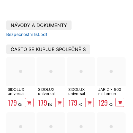
NÁVODY A DOKUMENTY
Bezpečnostní list.pdf
ČASTO SE KUPUJE SPOLEČNĚ S
SIDOLUX
SIDOLUX
SIDOLUX
JAR 2 x 900
universal
universal
universal
ml Lemon
Japanese
Marseilské
Blue Flower 5
129
179
179
179
Cherry 5 l
mýdlo 5 l
l
Kč
Kč
Kč
Kč