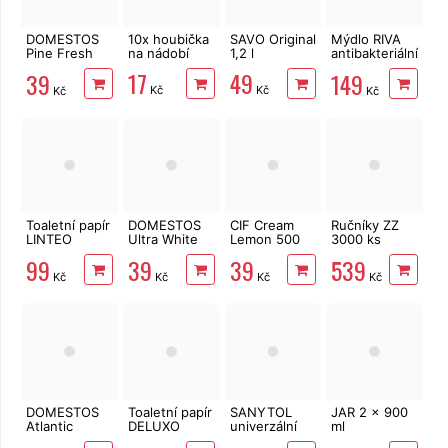
DOMESTOS
10x houbička
SAVO Original
Mýdlo RIVA
Pine Fresh
na nádobí
1,2 l
antibakteriální
750 ml
tekuté,
17
49
39
149
rozmarýn a
Kč
Kč
Kč
Kč
fialky 5 kg
Toaletní papír
DOMESTOS
CIF Cream
Ručníky ZZ
LINTEO
Ultra White
Lemon 500
3000 ks
3vrstvý 16
750 ml
ml
PrimaSoft
99
39
39
539
rolí, 240 m
2vrstvé
Kč
Kč
Kč
Kč
celulóza
DOMESTOS
Toaletní papír
SANYTOL
JAR 2 x 900
Atlantic
DELUXO
univerzální
ml
Fresh 750 ml
3vrstvý 8 rolí,
sprej
Pomegranate