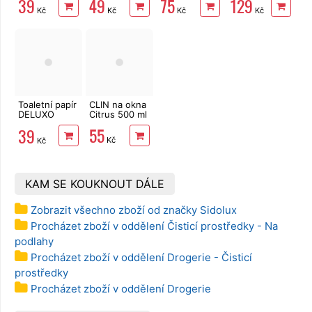
39
49
75
129
132 m
Eukalyptus
Kč
Kč
Kč
Kč
500 ml
Toaletní papír
CLIN na okna
DELUXO
Citrus 500 ml
2vrstvý 8 rolí,
55
39
158 m
Kč
Kč
KAM SE KOUKNOUT DÁLE
Zobrazit všechno zboží od značky Sidolux
Procházet zboží v oddělení Čisticí prostředky - Na
podlahy
Procházet zboží v oddělení Drogerie - Čisticí
prostředky
Procházet zboží v oddělení Drogerie