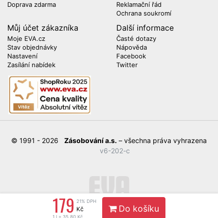
Doprava zdarma
Reklamační řád
Ochrana soukromí
Můj účet zákazníka
Další informace
Moje EVA.cz
Časté dotazy
Stav objednávky
Nápověda
Nastavení
Facebook
Zasílání nabídek
Twitter
© 1991 - 2026
Zásobování a.s.
– všechna práva vyhrazena
v6-202-c
179
21% DPH
Do košíku
Kč
1 l = 35,80 Kč