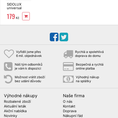
SIDOLUX
universal
Fresh Lemon
179
5 l
Kč
Vyřídili jsme přes
Rychlá a spolehlivá
6 mil. objednávek
doprava do domu
Náš tým odborníků
Bezpečná a rychlá
je vám k dispozici
online platba
Možnost vrátit zboží
Výhodný nákup
bez udání důvodu
na splátky
Výhodné nákupy
Naše firma
Rozbalené zboží
O nás
Aktuální leták
Kontakt
Akční nabídka
Doprava
Novinky
Nákupní řád