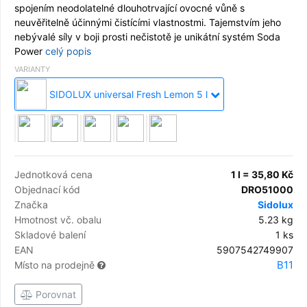
spojením neodolatelné dlouhotrvající ovocné vůně s
neuvěřitelně účinnými čistícími vlastnostmi. Tajemstvím jeho
nebývalé síly v boji prosti nečistotě je unikátní systém Soda
Power
celý popis
VARIANTY
SIDOLUX universal Fresh Lemon 5 l
Jednotková cena
1 l = 35,80 Kč
Objednací kód
DRO51000
Značka
Sidolux
Hmotnost vč. obalu
5.23 kg
Skladové balení
1 ks
EAN
5907542749907
B11
Místo na prodejně
Porovnat