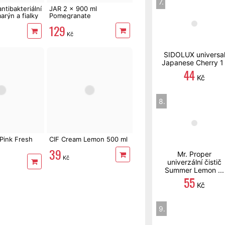
7.
ntibakteriální
JAR 2 x 900 ml
arýn a fialky
Pomegranate
129
Kč
SIDOLUX universa
Japanese Cherry 1 
44
Kč
8.
ink Fresh
CIF Cream Lemon 500 ml
39
Mr. Proper
Kč
univerzální čistič
Summer Lemon ...
55
Kč
9.