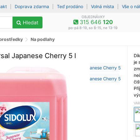
takt
|
Doprava zdarma
|
Teď prodáno
|
Volná místa
|
Vše o n
OBJEDNÁVKY
315 646
120
Hledat
po-pá 8-19, so 8-15, ne 13-19
 prostředky
Na podlahy
sal Japanese Cherry 5 l
Dí
je 
zm
neč
či
Pří
vý
VAR