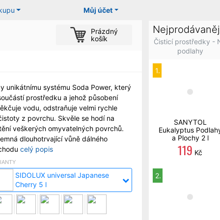
ákupu
Můj účet
Nejprodávaněj
Prázdný
košík
Čisticí prostředky -
podlahy
1.
ky unikátnímu systému Soda Power, který
součástí prostředku a jehož působení
ěkčuje vodu, odstraňuje velmi rychle
istoty z povrchu. Skvěle se hodí na
SANYTOL
štění veškerých omyvatelných povrchů.
Eukalyptus Podlah
a Plochy 2 l
jemná dlouhotrvající vůně dálného
119
chodu
celý popis
Kč
IANTY
SIDOLUX universal Japanese
2.
Cherry 5 l