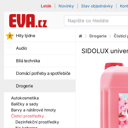
Leták
|
Novinky
|
Stav objednávky
|
Kon
Hity týdne
Drogerie
Čisticí
Audio
SIDOLUX univer
Bílá technika
Domácí potřeby a spotřebiče
Drogerie
Autokosmetika
Balíčky a sady
Barvy a nátěrové hmoty
Čisticí prostředky
Dezinfekční prostředky
Na koberce