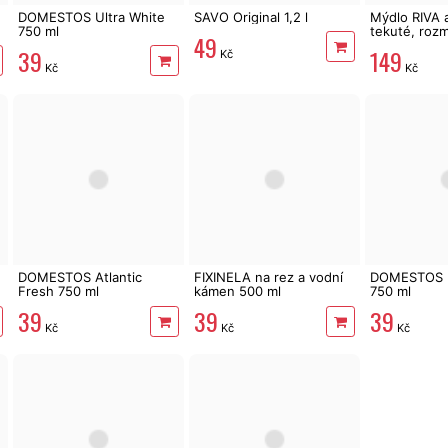
DOMESTOS Ultra White
SAVO Original 1,2 l
Mýdlo RIVA a
750 ml
tekuté, rozm
49
5 kg
39
149
Kč
Kč
Kč
DOMESTOS Atlantic
FIXINELA na rez a vodní
DOMESTOS P
Fresh 750 ml
kámen 500 ml
750 ml
39
39
39
Kč
Kč
Kč