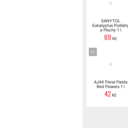
SANYTOL
Eukalyptus Podlah
a Plochy 1 l
69
Kč
10.
AJAX Floral Fiesta
Red Flowers 1 l
42
Kč