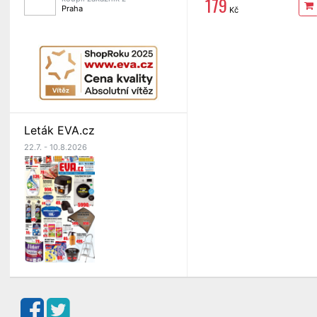
179
Praha
Kč
Leták EVA.cz
22.7. - 10.8.2026