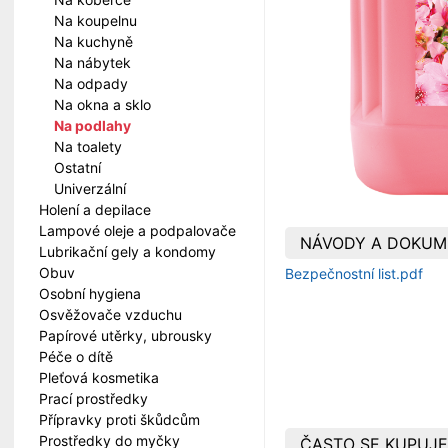
Na koupelnu
Na kuchyně
Na nábytek
Na odpady
Na okna a sklo
Na podlahy
Na toalety
Ostatní
Univerzální
Holení a depilace
Lampové oleje a podpalovače
NÁVODY A DOKUM
Lubrikační gely a kondomy
Obuv
Bezpečnostní list.pdf
Osobní hygiena
Osvěžovače vzduchu
Papírové utěrky, ubrousky
Péče o dítě
Pleťová kosmetika
Prací prostředky
Přípravky proti škůdcům
Prostředky do myčky
ČASTO SE KUPUJE