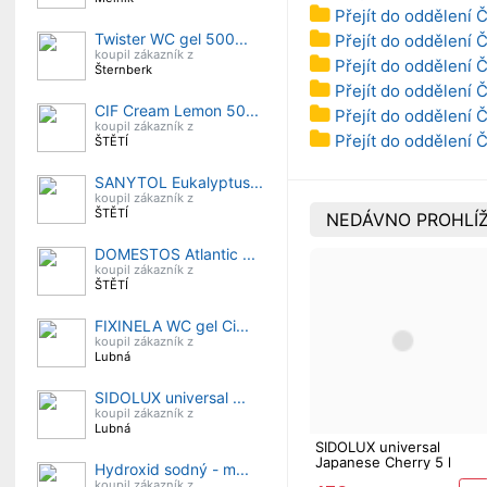
Přejít do oddělení 
Twister WC gel 500...
Přejít do oddělení Č
koupil zákazník z
Přejít do oddělení 
Šternberk
Přejít do oddělení Č
CIF Cream Lemon 50...
Přejít do oddělení Č
koupil zákazník z
Přejít do oddělení Č
ŠTĚTÍ
SANYTOL Eukalyptus...
koupil zákazník z
ŠTĚTÍ
NEDÁVNO PROHLÍŽ
DOMESTOS Atlantic ...
koupil zákazník z
ŠTĚTÍ
FIXINELA WC gel Ci...
koupil zákazník z
Lubná
SIDOLUX universal ...
koupil zákazník z
Lubná
SIDOLUX universal
Japanese Cherry 5 l
Hydroxid sodný - m...
koupil zákazník z