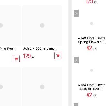
179
Kč
5.
AJAX Floral Fiesta
Spring Flowers 1 l
42
ine Fresh
JAR 2 x 900 ml Lemon
Kč
129
Kč
6.
AJAX Floral Fiesta
Lilac Breeze 1 l
42
Kč