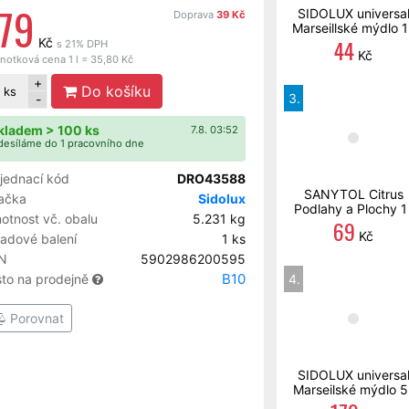
79
SIDOLUX universa
Doprava
39 Kč
Marseillské mýdlo 1 
44
Kč
s 21% DPH
Kč
notková cena 1 l = 35,80 Kč
+
Do košíku
ks
3.
-
kladem > 100 ks
7.8. 03:52
esíláme do 1 pracovního dne
jednací kód
DRO43588
SANYTOL Citrus
ačka
Sidolux
Podlahy a Plochy 1 
otnost vč. obalu
5.231 kg
69
Kč
ladové balení
1 ks
N
5902986200595
B10
sto na prodejně
4.
Porovnat
SIDOLUX universa
Marseilské mýdlo 5 