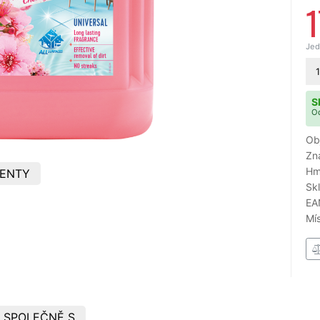
1
Jed
1
S
Od
Ob
Zn
Hm
ENTY
Sk
EA
Mí
 SPOLEČNĚ S