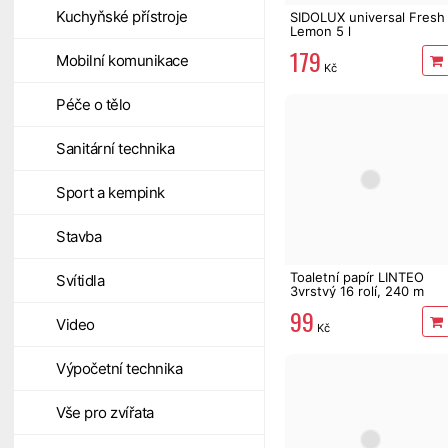
Kuchyňské přístroje
SIDOLUX universal Fresh
Lemon 5 l
179
Mobilní komunikace
Kč
Péče o tělo
Sanitární technika
Sport a kempink
Stavba
Toaletní papír LINTEO
Svítidla
3vrstvý 16 rolí, 240 m
99
Video
Kč
Výpočetní technika
Vše pro zvířata