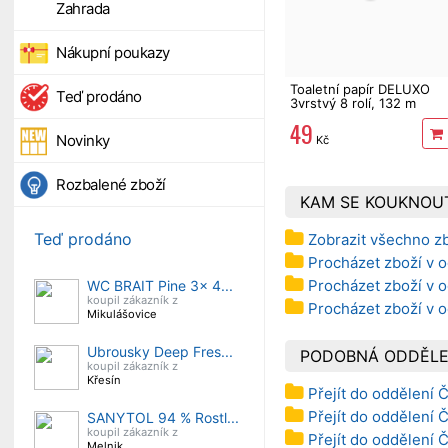
Zahrada
Nákupní poukazy
Toaletní papír DELUXO
Teď prodáno
3vrstvý 8 rolí, 132 m
49
Novinky
Kč
Rozbalené zboží
KAM SE KOUKNOU
Teď prodáno
Zobrazit všechno z
Procházet zboží v o
Procházet zboží v o
WC BRAIT Pine 3x 4...
koupil zákazník z
Procházet zboží v 
Mikulášovice
Ubrousky Deep Fres...
PODOBNÁ ODDĚLE
koupil zákazník z
Křesín
Přejít do oddělení 
Přejít do oddělení 
SANYTOL 94 % Rostl...
koupil zákazník z
Přejít do oddělení 
Melnik