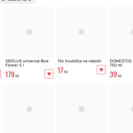
SIDOLUX universal Blue
10x houbička na nádobí
DOMESTOS P
Flower 5 l
750 ml
17
179
39
Kč
Kč
Kč