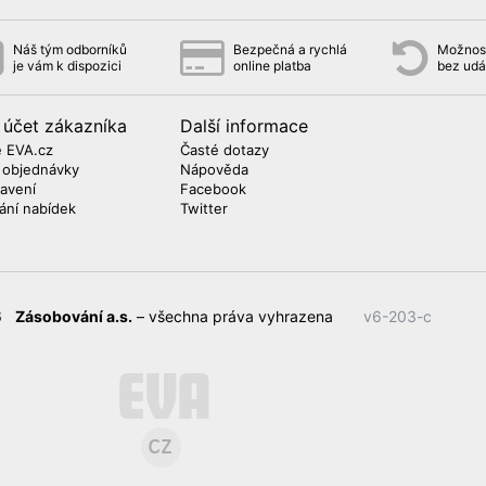
Náš tým odborníků
Bezpečná a rychlá
Možnost
je vám k dispozici
online platba
bez udá
 účet zákazníka
Další informace
 EVA.cz
Časté dotazy
 objednávky
Nápověda
avení
Facebook
lání nabídek
Twitter
26
Zásobování a.s.
– všechna práva vyhrazena
v6-203-c