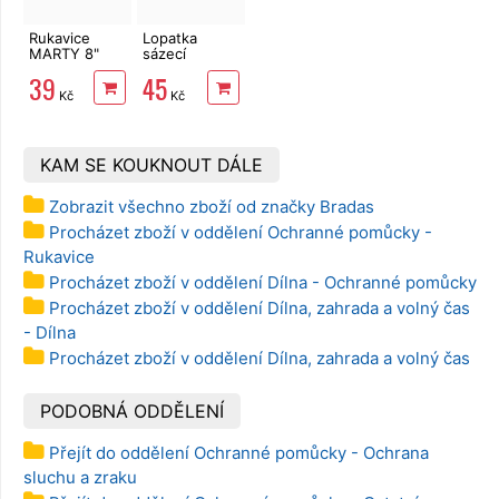
Rukavice
Lopatka
MARTY 8"
sázecí
žluto-černé
kovová široká
39
45
Bradas DE
Kč
Kč
LUXE
KAM SE KOUKNOUT DÁLE
Zobrazit všechno zboží od značky Bradas
Procházet zboží v oddělení Ochranné pomůcky -
Rukavice
Procházet zboží v oddělení Dílna - Ochranné pomůcky
Procházet zboží v oddělení Dílna, zahrada a volný čas
- Dílna
Procházet zboží v oddělení Dílna, zahrada a volný čas
PODOBNÁ ODDĚLENÍ
Přejít do oddělení Ochranné pomůcky - Ochrana
sluchu a zraku