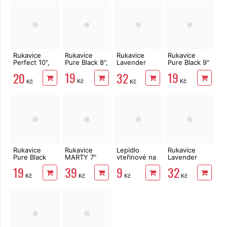
Rukavice
Rukavice
Rukavice
Rukavice
Perfect 10",
Pure Black 8",
Lavender
Pure Black 9"
latex
FULL 6", latex
19
19
20
32
Kč
Kč
Kč
Kč
Rukavice
Rukavice
Lepidlo
Rukavice
Pure Black
MARTY 7"
vteřinové na
Lavender
10"
žluto-černé
kov, plast,
FULL 8", latex
19
39
9
32
gumu i dřevo
Kč
Kč
Kč
Kč