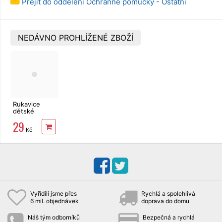
Přejít do oddělení Ochranné pomůcky - Ostatní
NEDÁVNO PROHLÍŽENÉ ZBOŽÍ
Rukavice
dětské
ORANGE
29
latex 3"
Kč
Vyřídili jsme přes
Rychlá a spolehlivá
6 mil. objednávek
doprava do domu
Náš tým odborníků
Bezpečná a rychlá