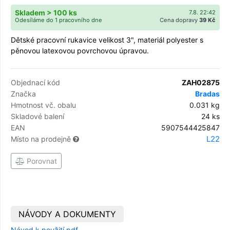
Skladem > 100 ks
7.8. 22:42
Odesíláme do 1 pracovního dne
Cena dopravy
39 Kč
Dětské pracovní rukavice velikost 3", materiál polyester s
pěnovou latexovou povrchovou úpravou.
Objednací kód
ZAH02875
Značka
Bradas
Hmotnost vč. obalu
0.031 kg
Skladové balení
24 ks
EAN
5907544425847
L22
Místo na prodejně
Porovnat
NÁVODY A DOKUMENTY
Návod k použití.pdf