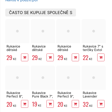
ČASTO SE KUPUJE SPOLEČNĚ S
Rukavice
Rukavice
Rukavice
Rukavice 7" s
dětské
dětské
dětské
terčíky Extol
ORANGE
ORANGE
ORANGE
Lady
29
29
29
22
latex 2"
latex 4"
latex 5"
Kč
Kč
Kč
Kč
Rukavice
Rukavice
Rukavice
Rukavice
Perfect 8",
Pure Black 7",
Perfect 9",
Lavender
latex
latex
FULL 7", latex
19
20
20
32
Kč
Kč
Kč
Kč