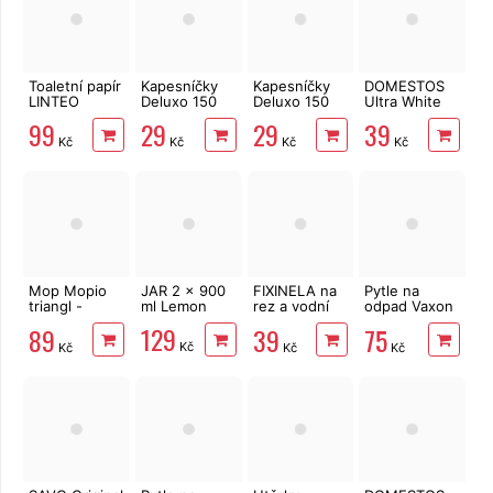
Toaletní papír
Kapesníčky
Kapesníčky
DOMESTOS
LINTEO
Deluxo 150
Deluxo 150
Ultra White
3vrstvý 16
ks 3vrstvé v
ks 3vrstvé v
750 ml
99
29
29
39
rolí, 240 m
krabičce,
krabičce,
Kč
Kč
Kč
Kč
šedé květy
zvířátka
Mop Mopio
JAR 2 x 900
FIXINELA na
Pytle na
triangl -
ml Lemon
rez a vodní
odpad Vaxon
hlavice +
kámen 500
60l, 50ks,
129
89
39
75
náhrada
ml
15µm, s uchy,
Kč
Kč
Kč
Kč
modré