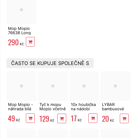
Mop Mopio
76638 Long
290
Kč
ČASTO SE KUPUJE SPOLEČNĚ S
Mop Mopio -
Tyč k mopu
10x houbička
LYBAR
náhrada bílá
Mopio včetně
na nádobí
bambusové
hlavice, 143
vatové
49
17
129
20
cm
tyčinky 200
Kč
Kč
Kč
Kč
ks