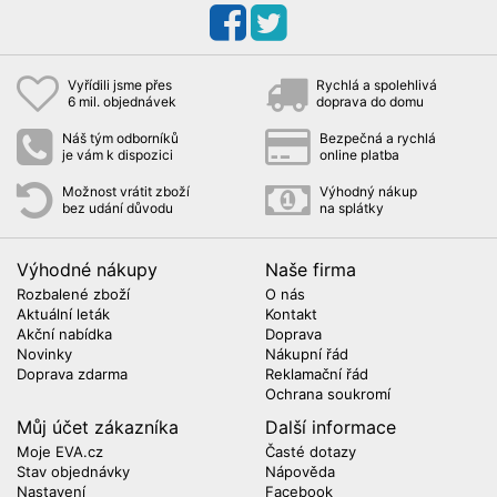
Vyřídili jsme přes
Rychlá a spolehlivá
6 mil. objednávek
doprava do domu
Náš tým odborníků
Bezpečná a rychlá
je vám k dispozici
online platba
Možnost vrátit zboží
Výhodný nákup
bez udání důvodu
na splátky
Výhodné nákupy
Naše firma
Rozbalené zboží
O nás
Aktuální leták
Kontakt
Akční nabídka
Doprava
Novinky
Nákupní řád
Doprava zdarma
Reklamační řád
Ochrana soukromí
Můj účet zákazníka
Další informace
Moje EVA.cz
Časté dotazy
Stav objednávky
Nápověda
Nastavení
Facebook