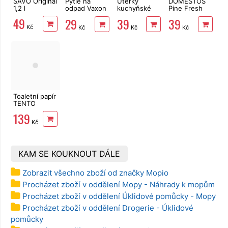
SAVO Original
Pytle na
Utěrky
DOMESTOS
1,2 l
odpad Vaxon
kuchyňské
Pine Fresh
60l, 20ks,
Big Soft
750 ml
49
29
39
39
13µm, vázací,
Clean
Kč
Kč
Kč
Kč
fialové,
2vrstvé, 4
levandule
role, 41 m
Toaletní papír
TENTO
Family
139
Delicate
Kč
3vrstvý 24
rolí, 337 m
KAM SE KOUKNOUT DÁLE
Zobrazit všechno zboží od značky Mopio
Procházet zboží v oddělení Mopy - Náhrady k mopům
Procházet zboží v oddělení Úklidové pomůcky - Mopy
Procházet zboží v oddělení Drogerie - Úklidové
pomůcky