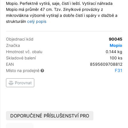
Mopio. Perfektně vytírá, saje, čistí i leští. Vytírací náhrada
Mopio má průměr 47 cm. Tzv. žinylkové provázky z
mikrovlákna výborně vytírají a dobře čistí i spáry v dlažbě a
strukturáln
celý popis
Objednací kód
90045
Značka
Mopio
Hmotnost vč. obalu
0.144 kg
Skladové balení
100 ks
EAN
8595609708812
F31
Místo na prodejně
Porovnat
DOPORUČENÉ PŘÍSLUŠENSTVÍ PRO