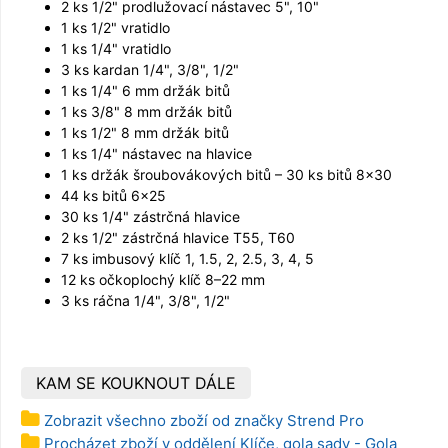
2 ks 1/2" prodlužovací nástavec 5", 10"
1 ks 1/2" vratidlo
1 ks 1/4" vratidlo
3 ks kardan 1/4", 3/8", 1/2"
1 ks 1/4" 6 mm držák bitů
1 ks 3/8" 8 mm držák bitů
1 ks 1/2" 8 mm držák bitů
1 ks 1/4" nástavec na hlavice
1 ks držák šroubovákových bitů – 30 ks bitů 8×30
44 ks bitů 6×25
30 ks 1/4" zástrčná hlavice
2 ks 1/2" zástrčná hlavice T55, T60
7 ks imbusový klíč 1, 1.5, 2, 2.5, 3, 4, 5
12 ks očkoplochý klíč 8–22 mm
3 ks ráčna 1/4", 3/8", 1/2"
KAM SE KOUKNOUT DÁLE
Zobrazit všechno zboží od značky Strend Pro
Procházet zboží v oddělení Klíče, gola sady - Gola