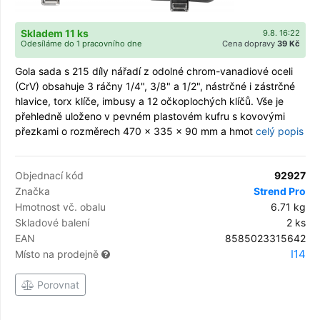
Skladem 11 ks
9.8. 16:22
Odesíláme do 1 pracovního dne
Cena dopravy
39 Kč
Gola sada s 215 díly nářadí z odolné chrom-vanadiové oceli
(CrV) obsahuje 3 ráčny 1/4", 3/8" a 1/2", nástrčné i zástrčné
hlavice, torx klíče, imbusy a 12 očkoplochých klíčů. Vše je
přehledně uloženo v pevném plastovém kufru s kovovými
přezkami o rozměrech 470 × 335 × 90 mm a hmot
celý popis
Objednací kód
92927
Značka
Strend Pro
Hmotnost vč. obalu
6.71 kg
Skladové balení
2 ks
EAN
8585023315642
I14
Místo na prodejně
Porovnat