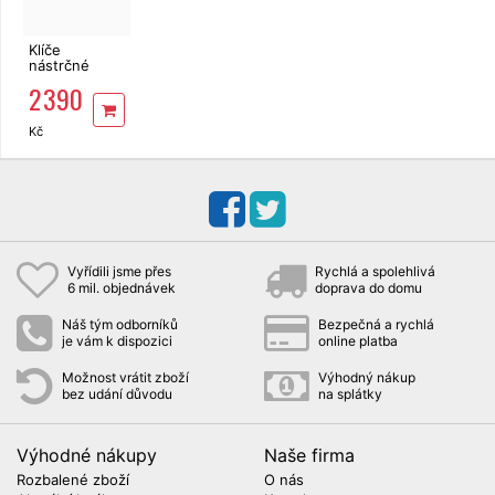
Klíče
nástrčné
215ks CrV
2 390
1/4", 1/2" a
3/8" gola
sada
Kč
Vyřídili jsme přes
Rychlá a spolehlivá
6 mil. objednávek
doprava do domu
Náš tým odborníků
Bezpečná a rychlá
je vám k dispozici
online platba
Možnost vrátit zboží
Výhodný nákup
bez udání důvodu
na splátky
Výhodné nákupy
Naše firma
Rozbalené zboží
O nás