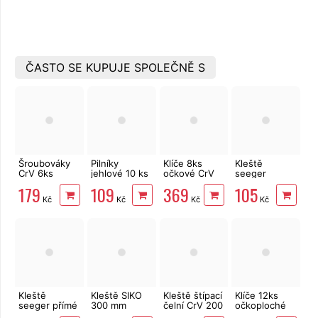
ČASTO SE KUPUJE SPOLEČNĚ S
Šroubováky
Pilníky
Klíče 8ks
Kleště
CrV 6ks
jehlové 10 ks
očkové CrV
seeger
úderové
150mm
6-22 mm
zahnuté
179
109
369
105
MasiPro
EXTOL Craft
EXTOL
vnitřní 175
Kč
Kč
Kč
Kč
Premium
mm EXTOL
6219
PREMIUM
Kleště
Kleště SIKO
Kleště štípací
Klíče 12ks
seeger přímé
300 mm
čelní CrV 200
očkoploché
vnitřní 175
EXTOL
mm EXTOL
CrV 6-22mm