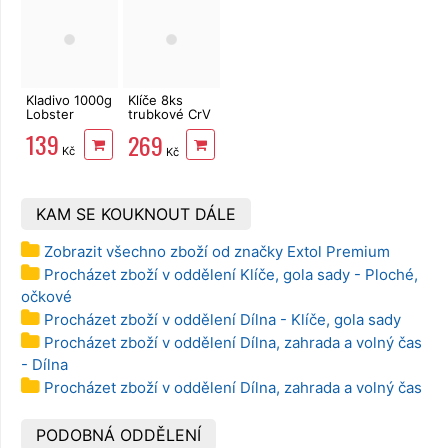
Kladivo 1000g
Klíče 8ks
Lobster
trubkové CrV
6-22 mm
139
269
EXTOL
Kč
Kč
Premium
8816370
KAM SE KOUKNOUT DÁLE
Zobrazit všechno zboží od značky Extol Premium
Procházet zboží v oddělení Klíče, gola sady - Ploché,
očkové
Procházet zboží v oddělení Dílna - Klíče, gola sady
Procházet zboží v oddělení Dílna, zahrada a volný čas
- Dílna
Procházet zboží v oddělení Dílna, zahrada a volný čas
PODOBNÁ ODDĚLENÍ