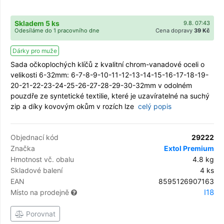
Skladem 5 ks
9.8. 07:43
Odesíláme do 1 pracovního dne
Cena dopravy
39 Kč
Dárky pro muže
Sada očkoplochých klíčů z kvalitní chrom-vanadové oceli o
velikosti 6-32mm: 6-7-8-9-10-11-12-13-14-15-16-17-18-19-
20-21-22-23-24-25-26-27-28-29-30-32mm v odolném
pouzdře ze syntetické textilie, které je uzavíratelné na suchý
zip a díky kovovým okům v rozích lze
celý popis
Objednací kód
29222
Značka
Extol Premium
Hmotnost vč. obalu
4.8 kg
Skladové balení
4 ks
EAN
8595126907163
I18
Místo na prodejně
Porovnat