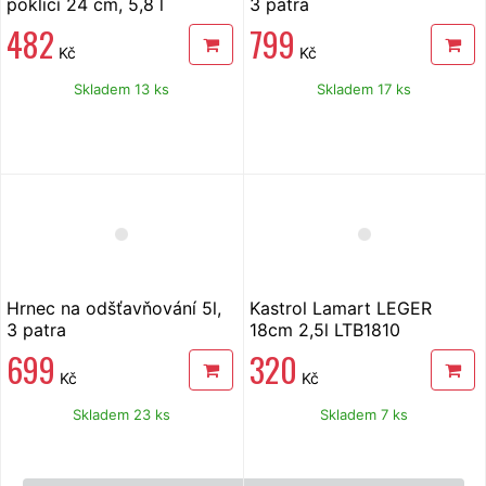
poklicí 24 cm, 5,8 l
3 patra
LTSS2413
482
799
Kč
Kč
Skladem 13 ks
Skladem 17 ks
Hrnec na odšťavňování 5l,
Kastrol Lamart LEGER
3 patra
18cm 2,5l LTB1810
699
320
Kč
Kč
Skladem 23 ks
Skladem 7 ks