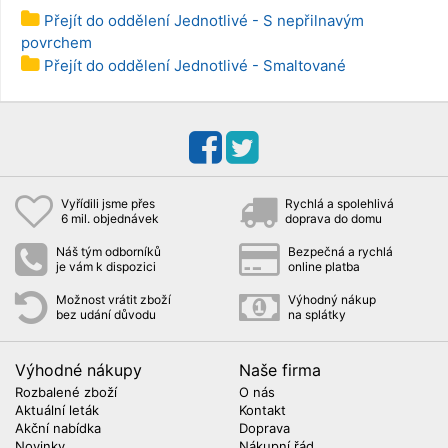
Přejít do oddělení Jednotlivé - S nepřilnavým
povrchem
Přejít do oddělení Jednotlivé - Smaltované
Vyřídili jsme přes
Rychlá a spolehlivá
6 mil. objednávek
doprava do domu
Náš tým odborníků
Bezpečná a rychlá
je vám k dispozici
online platba
Možnost vrátit zboží
Výhodný nákup
bez udání důvodu
na splátky
Výhodné nákupy
Naše firma
Rozbalené zboží
O nás
Aktuální leták
Kontakt
Akční nabídka
Doprava
Novinky
Nákupní řád