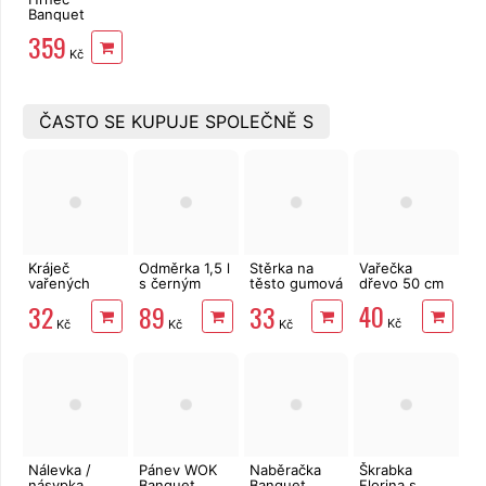
Banquet
LIVING nerez
359
4,3 l
Kč
ČASTO SE KUPUJE SPOLEČNĚ S
Kráječ
Odměrka 1,5 l
Stěrka na
Vařečka
vařených
s černým
těsto gumová
dřevo 50 cm
brambor
potiskem
25x5 cm
40
32
89
33
struna
Kč
Kč
Kč
Kč
Nálevka /
Pánev WOK
Naběračka
Škrabka
násypka
Banquet
Banquet
Florina s