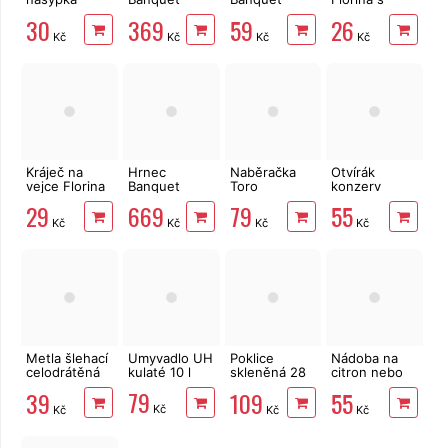
Omnia
Granite 28
Akcent Black
příčnou
30
369
59
26
cm
29 cm
čepelí, rovné
Kč
Kč
Kč
Kč
ostří
Kráječ na
Hrnec
Naběračka
Otvírák
vejce Florina
Banquet
Toro
konzerv
plastový
černý smalt s
děrovaná
Standard
29
669
79
55
poklicí 30 cm
nerez
Kč
Kč
Kč
Kč
Metla šlehací
Umyvadlo UH
Poklice
Nádoba na
celodrátěná
kulaté 10 l
skleněná 28
citron nebo
20x4 cm
cm s otvorem
sýr Banquet
79
39
109
55
nerez
pro únik páry
Limon 9,5 cm
Kč
Kč
Kč
Kč