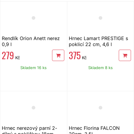
Rendlík Orion Anett nerez
Hrnec Lamart PRESTIGE s
0,9 l
poklicí 22 cm, 4,6 l
LTSS2212
279
375
Kč
Kč
Skladem 16 ks
Skladem 8 ks
Hrnec nerezový parní 2-
Hrnec Florina FALCON
dílný s pokličkou 18cm
20cm, 3,5l