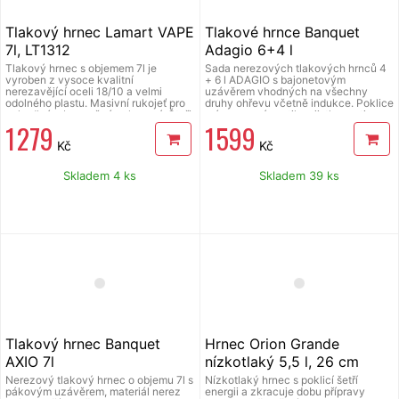
mechanismem víka tak, aby při
uvolnění neohrozil nikoho v
Tlakový hrnec Lamart VAPE
Tlakové hrnce Banquet
bezprostřední blízkosti hrnce, jedná
se o technickou novinku zajišťující
7l, LT1312
Adagio 6+4 l
větší bezpečnosti spotřebitele.
Tlakový hrnec s objemem 7l je
Sada nerezových tlakových hrnců 4
vyroben z vysoce kvalitní
+ 6 l ADAGIO s bajonetovým
nerezavějící oceli 18/10 a velmi
uzávěrem vhodných na všechny
odolného plastu. Masivní rukojeť pro
druhy ohřevu včetně indukce. Poklice
pohodlné a bezpečné uchopení. Čtyři
má pracovní ventil, pojistku proti
1 279
1 599
pojistky, indikátor tlaku a dvojí
otevření a silikonové těsnění.
bezpečnostní ventil zajišťují
Pracovní tlak 0,6 nebo 0,9 bar.
Kč
Kč
maximální bezpečnost při vaření.
Průměr 22 cm, Tloušťka dna 5 mm.
Sendvičové dno umožňuje
Tloušťka stěny 1 mm. materiál nerez
rovnoměrné rozložení tepla, což
ocel 18/8.
Skladem 4 ks
Skladem 39 ks
zkracuje dobu vaření a šetří energii.
Vnitřní průměr 22 cm.
Tlakový hrnec Banquet
Hrnec Orion Grande
AXIO 7l
nízkotlaký 5,5 l, 26 cm
Nerezový tlakový hrnec o objemu 7l s
Nízkotlaký hrnec s poklicí šetří
pákovým uzávěrem, materiál nerez
energii a zkracuje dobu přípravy