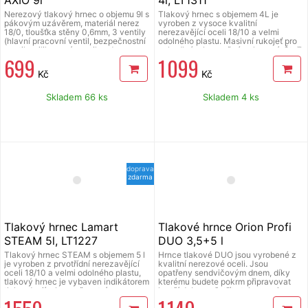
Nerezový tlakový hrnec o objemu 9l s
Tlakový hrnec s objemem 4L je
pákovým uzávěrem, materiál nerez
vyroben z vysoce kvalitní
18/0, tloušťka stěny 0,6mm, 3 ventily
nerezavějící oceli 18/10 a velmi
(hlavní pracovní ventil, bezpečnostní
odolného plastu. Masivní rukojeť pro
ventil a silikonový ventil pod
pohodlné a bezpečné uchopení. Čtyři
699
1 099
přítlačnou sponou pro úplně
pojistky, indikátor tlaku a dvojí
bezpečné použití), sendvičové dno,
bezpečnostní ventil zajišťují
Kč
Kč
vhodný pro všechny typy ohřevu
maximální bezpečnost při vaření.
včetně indukce, průměr 22 cm.
Sendvičové dno umožňuje
rovnoměrné rozložení tepla, což
Skladem 66 ks
Skladem 4 ks
zkracuje dobu vaření a šetří energii.
Vnitřní průměr 22 cm.
doprava
zdarma
Tlakový hrnec Lamart
Tlakové hrnce Orion Profi
STEAM 5l, LT1227
DUO 3,5+5 l
Tlakový hrnec STEAM s objemem 5 l
Hrnce tlakové DUO jsou vyrobené z
je vyroben z prvotřídní nerezavějící
kvalitní nerezové oceli. Jsou
oceli 18/10 a velmi odolného plastu,
opatřeny sendvičovým dnem, díky
tlakový hrnec je vybaven indikátorem
kterému budete pokrm připravovat
tlaku, dvojím bezpečnostním
kratší dobu a ušetříte tak energie,
ventilem, bezpečnostním okénkem a
tlaková poklice s 2 bezpečnostními