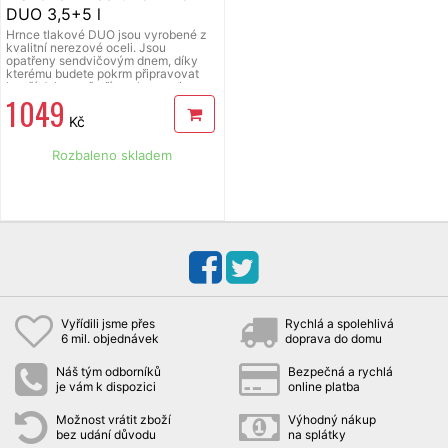
DUO 3,5+5 l
Hrnce tlakové DUO jsou vyrobené z
kvalitní nerezové oceli. Jsou
opatřeny sendvičovým dnem, díky
kterému budete pokrm připravovat
kratší dobu a ušetříte tak energie,
1 049
tlaková poklice s 2 bezpečnostními
ventily, součástí hrnce je i skleněná
Kč
poklice a nerezový košík na vaření v
páře i cezení uvařených potravin,
hnce jsou vhodné na všechny typy
Rozbaleno skladem
tepelných zdrojů včetně indukčních
sporáků, vhodné do myčky nádobí,
objem hrnců 3,5 l a 5 l, průměr 20 cm,
výška 13 cm a 17 cm, košík pr. 15 cm,
v. 10,5 cm, nutné dodržovat značku
maximálního plnění, která je
vyznačena na vnější straně hrnců.
Vyřídili jsme přes
Rychlá a spolehlivá
6 mil. objednávek
doprava do domu
Náš tým odborníků
Bezpečná a rychlá
je vám k dispozici
online platba
Možnost vrátit zboží
Výhodný nákup
bez udání důvodu
na splátky