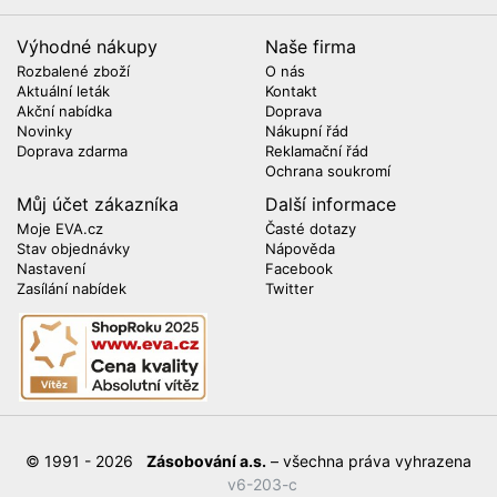
Výhodné nákupy
Naše firma
Rozbalené zboží
O nás
Aktuální leták
Kontakt
Akční nabídka
Doprava
Novinky
Nákupní řád
Doprava zdarma
Reklamační řád
Ochrana soukromí
Můj účet zákazníka
Další informace
Moje EVA.cz
Časté dotazy
Stav objednávky
Nápověda
Nastavení
Facebook
Zasílání nabídek
Twitter
© 1991 - 2026
Zásobování a.s.
– všechna práva vyhrazena
v6-203-c