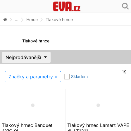
...
Hrnce
Tlakové hrnce
Tlakové hrnce
Nejprodávanější
19
Značky a parametry
Skladem
Tlakový hrnec Banquet
Tlakový hrnec Lamart VAPE
AXIO 9l
4l, LT1311