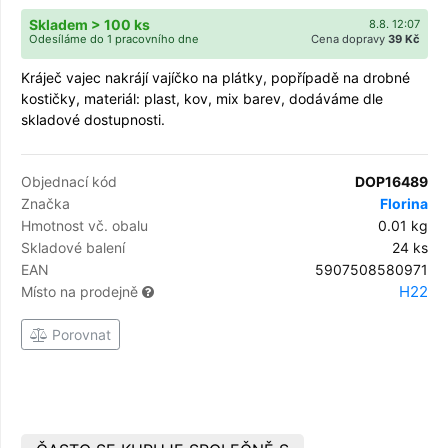
Skladem > 100 ks
8.8. 12:07
Odesíláme do 1 pracovního dne
Cena dopravy
39 Kč
Kráječ vajec nakrájí vajíčko na plátky, popřípadě na drobné
kostičky, materiál: plast, kov, mix barev, dodáváme dle
skladové dostupnosti.
Objednací kód
DOP16489
Značka
Florina
Hmotnost vč. obalu
0.01 kg
Skladové balení
24 ks
EAN
5907508580971
H22
Místo na prodejně
Porovnat