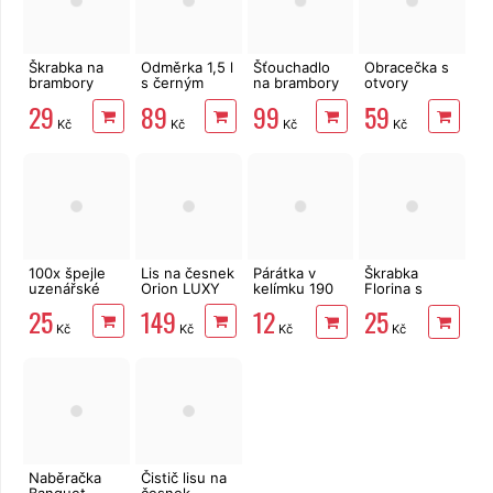
Škrabka na
Odměrka 1,5 l
Šťouchadlo
Obracečka s
brambory
s černým
na brambory
otvory
UH/nerez
potiskem
Banquet
Banquet
29
89
99
59
pravá
Akcent
Akcent Black
Kč
Kč
Kč
Kč
33 cm
100x špejle
Lis na česnek
Párátka v
Škrabka
uzenářské
Orion LUXY
kelímku 190
Florina s
ks
podélnou
25
149
12
25
čepelí, rovné
Kč
Kč
Kč
Kč
ostří
Naběračka
Čistič lisu na