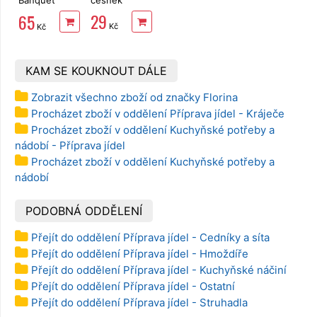
Banquet
česnek
Akcent Black
29
65
na špagety
Kč
Kč
32 cm
KAM SE KOUKNOUT DÁLE
Zobrazit všechno zboží od značky Florina
Procházet zboží v oddělení Příprava jídel - Kráječe
Procházet zboží v oddělení Kuchyňské potřeby a
nádobí - Příprava jídel
Procházet zboží v oddělení Kuchyňské potřeby a
nádobí
PODOBNÁ ODDĚLENÍ
Přejít do oddělení Příprava jídel - Cedníky a síta
Přejít do oddělení Příprava jídel - Hmoždíře
Přejít do oddělení Příprava jídel - Kuchyňské náčiní
Přejít do oddělení Příprava jídel - Ostatní
Přejít do oddělení Příprava jídel - Struhadla