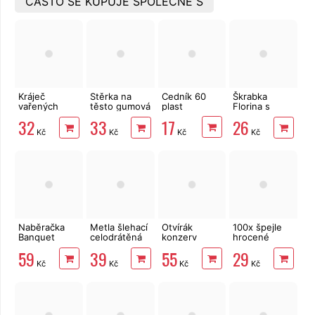
ČASTO SE KUPUJE SPOLEČNĚ S
Kráječ
Stěrka na
Cedník 60
Škrabka
vařených
těsto gumová
plast
Florina s
brambor
25x5 cm
příčnou
17
32
33
26
struna
čepelí, rovné
Kč
Kč
Kč
Kč
ostří
Naběračka
Metla šlehací
Otvírák
100x špejle
Banquet
celodrátěná
konzerv
hrocené
Akcent Black
20x4 cm
Standard
dřevěné
59
39
55
29
29 cm
nerez
Kč
Kč
Kč
Kč