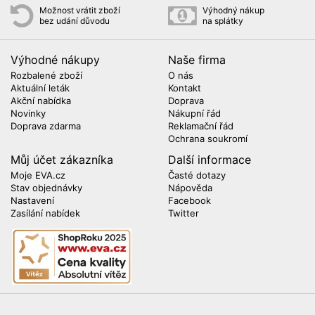
Možnost vrátit zboží
Výhodný nákup
bez udání důvodu
na splátky
Výhodné nákupy
Naše firma
Rozbalené zboží
O nás
Aktuální leták
Kontakt
Akční nabídka
Doprava
Novinky
Nákupní řád
Doprava zdarma
Reklamační řád
Ochrana soukromí
Můj účet zákazníka
Další informace
Moje EVA.cz
Časté dotazy
Stav objednávky
Nápověda
Nastavení
Facebook
Zasílání nabídek
Twitter