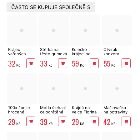
ČASTO SE KUPUJE SPOLEČNĚ S
Kráječ
Stěrka na
Kolečko
Otvírák
vařených
těsto gumová
krájecí na
konzerv
brambor
25x5 cm
pizzu
Standard
32
33
59
55
struna
Banquet
Kč
Kč
Kč
Kč
Akcent
100x špejle
Metla šlehací
Kráječ na
Mašlovačka
hrocené
celodrátěná
vejce Florina
na potraviny
dřevěné
20x4 cm
plastový
pletená
29
39
29
42
nerez
střední 21 cm
Kč
Kč
Kč
Kč