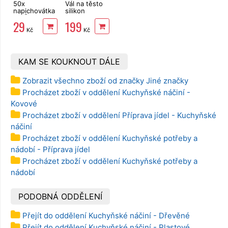
50x
Vál na těsto
napichovátka
silikon
MEČ 8,5cm
64x45cm
29
199
Kč
Kč
KAM SE KOUKNOUT DÁLE
Zobrazit všechno zboží od značky Jiné značky
Procházet zboží v oddělení Kuchyňské náčiní -
Kovové
Procházet zboží v oddělení Příprava jídel - Kuchyňské
náčiní
Procházet zboží v oddělení Kuchyňské potřeby a
nádobí - Příprava jídel
Procházet zboží v oddělení Kuchyňské potřeby a
nádobí
PODOBNÁ ODDĚLENÍ
Přejít do oddělení Kuchyňské náčiní - Dřevěné
Přejít do oddělení Kuchyňské náčiní - Plastové