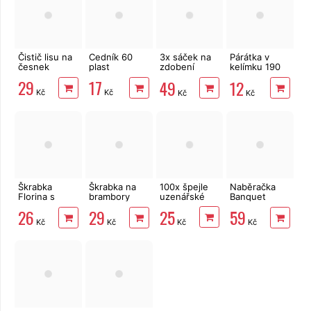
Čistič lisu na
Cedník 60
3x sáček na
Párátka v
česnek
plast
zdobení
kelímku 190
perníčků
ks
29
17
49
12
Kč
Kč
Kč
Kč
Škrabka
Škrabka na
100x špejle
Naběračka
Florina s
brambory
uzenářské
Banquet
příčnou
UH/nerez
Akcent Black
25
26
29
59
čepelí, rovné
pravá
29 cm
Kč
Kč
Kč
Kč
ostří