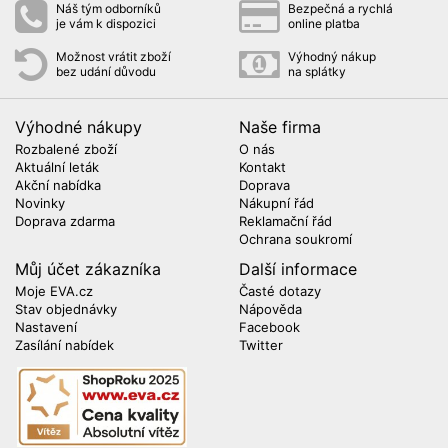
Náš tým odborníků
Bezpečná a rychlá
je vám k dispozici
online platba
Možnost vrátit zboží
Výhodný nákup
bez udání důvodu
na splátky
Výhodné nákupy
Naše firma
Rozbalené zboží
O nás
Aktuální leták
Kontakt
Akční nabídka
Doprava
Novinky
Nákupní řád
Doprava zdarma
Reklamační řád
Ochrana soukromí
Můj účet zákazníka
Další informace
Moje EVA.cz
Časté dotazy
Stav objednávky
Nápověda
Nastavení
Facebook
Zasílání nabídek
Twitter