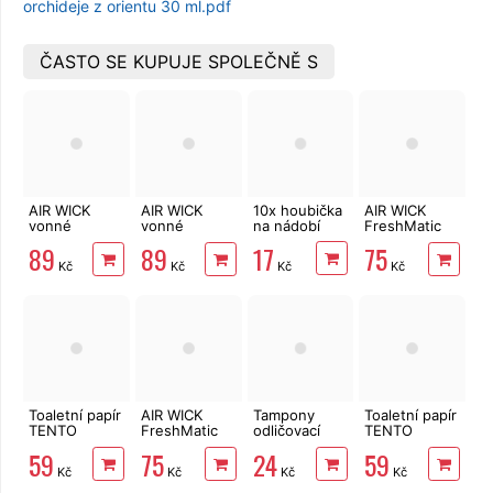
orchideje z orientu 30 ml.pdf
ČASTO SE KUPUJE SPOLEČNĚ S
AIR WICK
AIR WICK
10x houbička
AIR WICK
vonné
vonné
na nádobí
FreshMatic
tyčinky
tyčinky
náplň
17
89
89
75
Radostné
Prádlo ve
Magnolie &
Kč
Kč
Kč
Kč
léto 30 ml
vánku 30 ml
Cherry
Blossom 250
ml
Toaletní papír
AIR WICK
Tampony
Toaletní papír
TENTO
FreshMatic
odličovací
TENTO
Forest
náplň Jemný
LINTEO 120
Ellegance
59
75
24
59
3vrstvý 8 rolí,
satén a
ks
Pink 3vrstvý
Kč
Kč
Kč
Kč
144 m
Měsíční lilie
8 rolí, 144 m
250 ml