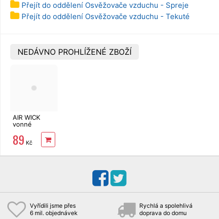
Přejít do oddělení Osvěžovače vzduchu - Spreje
Přejít do oddělení Osvěžovače vzduchu - Tekuté
NEDÁVNO PROHLÍŽENÉ ZBOŽÍ
AIR WICK
vonné
tyčinky
89
Vzácné
Kč
hedvábí a
orchideje z
orientu 30 ml
Vyřídili jsme přes
Rychlá a spolehlivá
6 mil. objednávek
doprava do domu