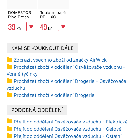
DOMESTOS
Toaletní papír
Pine Fresh
DELUXO
750 ml
3vrstvý 8 rolí,
39
49
132 m
Kč
Kč
KAM SE KOUKNOUT DÁLE
Zobrazit všechno zboží od značky AirWick
Procházet zboží v oddělení Osvěžovače vzduchu -
Vonné tyčinky
Procházet zboží v oddělení Drogerie - Osvěžovače
vzduchu
Procházet zboží v oddělení Drogerie
PODOBNÁ ODDĚLENÍ
Přejít do oddělení Osvěžovače vzduchu - Elektrické
Přejít do oddělení Osvěžovače vzduchu - Gelové
Přejít do oddělení Osvěžovače vzduchu - Ostatní