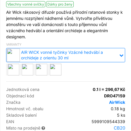
Všechny vonné svíčky
Dárky pro ženy
Air Wick rákosový difuzér používá přírodní ratanové stonky k
jemnému rozptýlení nádherné vůně. Vytvořte přívětivou
atmosféru ve vaší domácnosti s touto příjemnou vůní
vzácného hedvábí a orientální orchideje a elegantním
designem.
VARIANTY
AIR WICK vonné tyčinky Vzácné hedvábí a
orchideje z orientu 30 ml
Jednotková cena
0.1 l = 296,67 Kč
Objednací kód
DRO47159
Značka
AirWick
Hmotnost vč. obalu
0.18 kg
Skladové balení
5 ks
EAN
5999109544339
CB20
Místo na prodejně