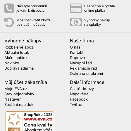
Náš tým odborníků
Bezpečná a rychlá
je vám k dispozici
online platba
Možnost vrátit zboží
Výhodný nákup
bez udání důvodu
na splátky
Výhodné nákupy
Naše firma
Rozbalené zboží
O nás
Aktuální leták
Kontakt
Akční nabídka
Doprava
Novinky
Nákupní řád
Doprava zdarma
Reklamační řád
Ochrana soukromí
Můj účet zákazníka
Další informace
Moje EVA.cz
Časté dotazy
Stav objednávky
Nápověda
Nastavení
Facebook
Zasílání nabídek
Twitter