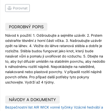
Porovnat
PODROBNÝ POPIS
Návod k použití: 1. Odšroubujte a sejměte uzávěr. 2. Prstem
odstraňte těsnění z horní části víčka. 3. Našroubujte uzávěr
zpět na láhev. 4. Vložte do láhve ratanová stébla a dobře je
rozložte. Stébla budou fungovat jako knot, který bude
nasávat vůni a pomalu ji uvolňovat do vzduchu. 5. Dbejte na
to, aby byl difuzér umístěn na stabilním povrchu, aby nedošlo
k náhodnému rozlití náplně. Nepokládejte na naleštěné,
nalakované nebo plastové povrchy. V případě rozlití náplně
povrch otřete. Pro případ další potřeby tyto pokyny
uschovejte. Vydrží až 4 týdny.
NÁVODY A DOKUMENTY
Bezpečnostní list AIR WICK vonné tyčinky Vzácné hedvábí a