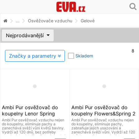
...
Osvěžovače vzduchu
Gelové
Nejprodávanější
8
Značky a parametry
Skladem
Ambi Pur osvěžovač do
Ambi Pur osvěžovač do
koupelny Lenor Spring
koupelny Flowers&Spring 2
Awakening 2 x 8 ml
x 8 ml
Ambi Pur osvěžovač vzduchu nejen
Ambi Pur osvěžovač vzduchu nejen
do koupelny, eliminuje pachy a
do koupelny, eliminuje pachy,
zanechává svěží vůni květů bavlny.
zabraňuje jejich usazování a
Vydrží až 120 dnů, bez potřeby
zanechává svěží vůni. Vydrží až 120
zapojení do elektřiny. Balení obsahuje
dnů, bez potřeby zapojení do