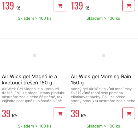
139
139
2 ks.
elektřiny. Balení obsahuje 2 ks.
Kč
Kč
Skladem > 100 ks
Skladem > 100 ks
Air Wick gel Magnólie a
Air Wick gel Morning Rain
kvetoucí třešeň 150 g
150 g
Air Wick Gel Magnólie a kvetoucí
Vonný gel Air Wick s vůní ranní rosy.
třešeň. Fólii ze přední strany produktu
Svěží vůně ranní rosy pomáhá
odstraňte zcela nebo částečně, tak
eliminovat pachy. Fólii ze přední
zajistíte postupné uvolňování vůně.
strany produktu odstraňte zcela nebo
částečně, tak zajistíte postupné
39
39
uvolňování vůně. Osoby s
přecitlivělostí na vůně by měly tento
Kč
Kč
výrobek používat s opatrností.
Osvěžovače vzduchu nemohou
nahradit správné hygienické návyky.
Skladem > 100 ks
Skladem > 100 ks