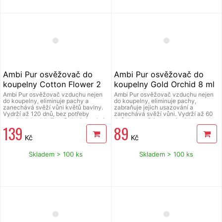
Ambi Pur osvěžovač do
Ambi Pur osvěžovač do
koupelny Cotton Flower 2
koupelny Gold Orchid 8 ml
x 8 ml
Ambi Pur osvěžovač vzduchu nejen
Ambi Pur osvěžovač vzduchu nejen
do koupelny, eliminuje pachy a
do koupelny, eliminuje pachy,
zanechává svěží vůni květů bavlny.
zabraňuje jejich usazování a
Vydrží až 120 dnů, bez potřeby
zanechává svěží vůni. Vydrží až 60
zapojení do elektřiny. Balení obsahuje
dnů, bez potřeby zapojení do
139
89
2 ks.
elektřiny.
Kč
Kč
Skladem > 100 ks
Skladem > 100 ks