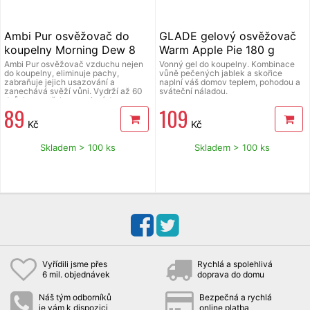
Ambi Pur osvěžovač do
GLADE gelový osvěžovač
koupelny Morning Dew 8
Warm Apple Pie 180 g
ml
Ambi Pur osvěžovač vzduchu nejen
Vonný gel do koupelny. Kombinace
do koupelny, eliminuje pachy,
vůně pečených jablek a skořice
zabraňuje jejich usazování a
naplní váš domov teplem, pohodou a
zanechává svěží vůni. Vydrží až 60
sváteční náladou.
dnů, bez potřeby zapojení do
89
109
elektřiny.
Kč
Kč
Skladem > 100 ks
Skladem > 100 ks
Vyřídili jsme přes
Rychlá a spolehlivá
6 mil. objednávek
doprava do domu
Náš tým odborníků
Bezpečná a rychlá
je vám k dispozici
online platba