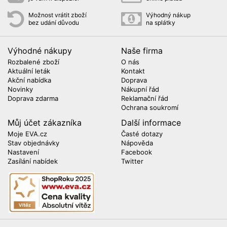
Možnost vrátit zboží
Výhodný nákup
bez udání důvodu
na splátky
Výhodné nákupy
Naše firma
Rozbalené zboží
O nás
Aktuální leták
Kontakt
Akční nabídka
Doprava
Novinky
Nákupní řád
Doprava zdarma
Reklamační řád
Ochrana soukromí
Můj účet zákazníka
Další informace
Moje EVA.cz
Časté dotazy
Stav objednávky
Nápověda
Nastavení
Facebook
Zasílání nabídek
Twitter