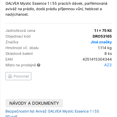
GALVEA Mystic Essence 1 l 55 pracích dávek, parfémovaná
aviváž na prádlo, dodá prádlu příjemnou vůní, hebkost a
nadýchanost.
Jednotková cena
1 l = 75 Kč
Objednací kód
DRO53165
Značka
Jiné značky
Hmotnost vč. obalu
1.114 kg
Skladové balení
8 ks
EAN
4251415304344
A23
Místo na prodejně
Porovnat
NÁVODY A DOKUMENTY
Bezpečnostní list Aviváž GALVEA Mystic Essence 1 l 55
PD.pdf