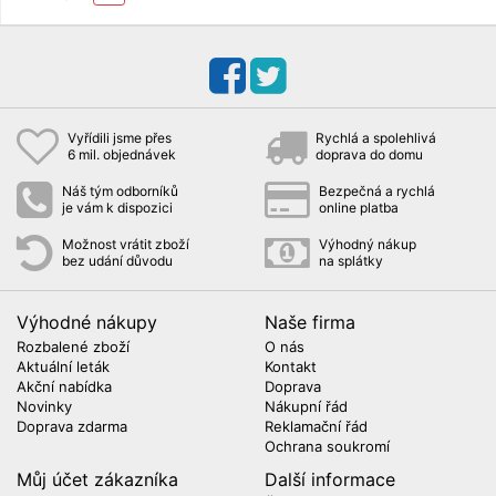
55 PD
Vyřídili jsme přes
Rychlá a spolehlivá
6 mil. objednávek
doprava do domu
Náš tým odborníků
Bezpečná a rychlá
je vám k dispozici
online platba
Možnost vrátit zboží
Výhodný nákup
bez udání důvodu
na splátky
Výhodné nákupy
Naše firma
Rozbalené zboží
O nás
Aktuální leták
Kontakt
Akční nabídka
Doprava
Novinky
Nákupní řád
Doprava zdarma
Reklamační řád
Ochrana soukromí
Můj účet zákazníka
Další informace