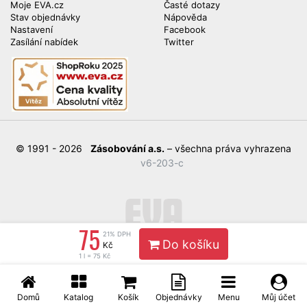
Moje EVA.cz
Časté dotazy
Stav objednávky
Nápověda
Nastavení
Facebook
Zasílání nabídek
Twitter
© 1991 - 2026
Zásobování a.s.
– všechna práva vyhrazena
v6-203-c
75
21% DPH
Do košíku
Kč
1 l = 75 Kč
Domů
Katalog
Košík
Objednávky
Menu
Můj účet