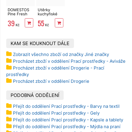
DOMESTOS
Utěrky
Pine Fresh
kuchyňské
750 ml
TENTO Extra
39
55
Strong
Kč
Kč
3vrstvé, 2
role, 34 m
KAM SE KOUKNOUT DÁLE
Zobrazit všechno zboží od značky Jiné značky
Procházet zboží v oddělení Prací prostředky - Aviváže
Procházet zboží v oddělení Drogerie - Prací
prostředky
Procházet zboží v oddělení Drogerie
PODOBNÁ ODDĚLENÍ
Přejít do oddělení Prací prostředky - Barvy na textil
Přejít do oddělení Prací prostředky - Gely
Přejít do oddělení Prací prostředky - Kapsle a tablety
Přejít do oddělení Prací prostředky - Mýdla na praní