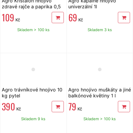
Agro Kristalon hnojivo
Agro kapalné hnojivo
zdravé rajče a paprika 0,5
univerzální 1l
kg
109
69
Kč
Kč
Skladem > 100 ks
Skladem 3 ks
Agro trávníkové hnojivo 10
Agro hnojivo muškáty a jiné
kg pytel
balkónové květiny 1 l
390
79
Kč
Kč
Skladem 9 ks
Skladem > 100 ks