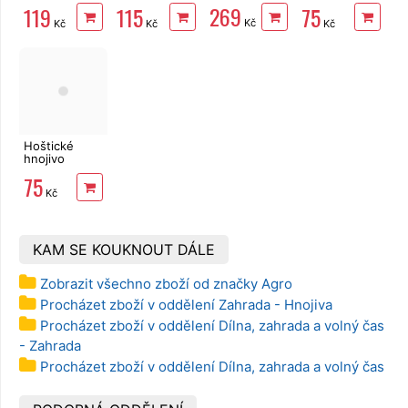
1l
tekutý 1l
Muškáty s
269
119
115
75
guánem
Kč
Kč
Kč
Kč
500ml
Hoštické
hnojivo
Rajčata a
75
Papriky s
Kč
guánem
500ml
KAM SE KOUKNOUT DÁLE
Zobrazit všechno zboží od značky Agro
Procházet zboží v oddělení Zahrada - Hnojiva
Procházet zboží v oddělení Dílna, zahrada a volný čas
- Zahrada
Procházet zboží v oddělení Dílna, zahrada a volný čas