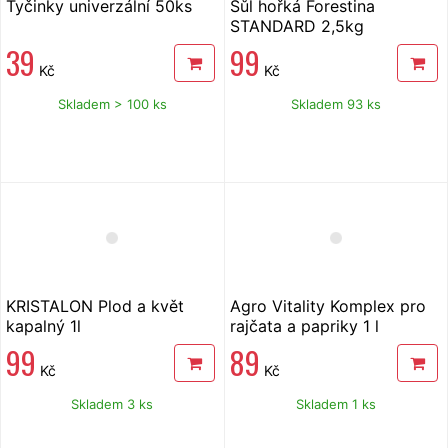
Tyčinky univerzální 50ks
Sůl hořká Forestina
STANDARD 2,5kg
39
99
Kč
Kč
Skladem > 100 ks
Skladem 93 ks
KRISTALON Plod a květ
Agro Vitality Komplex pro
kapalný 1l
rajčata a papriky 1 l
99
89
Kč
Kč
Skladem 3 ks
Skladem 1 ks