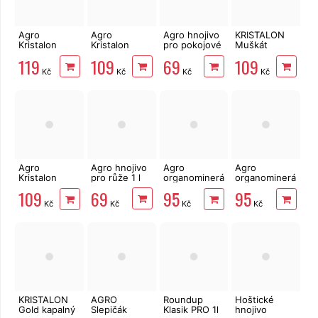
Agro
Agro
Agro hnojivo
KRISTALON
Kristalon
Kristalon
pro pokojové
Muškát
GOLD 0,5 kg
hnojivo plod
rostliny 1 l
kapalný 1l
119
109
69
109
a květ 0,5 kg
Kč
Kč
Kč
Kč
Agro
Agro hnojivo
Agro
Agro
Kristalon
pro růže 1 l
organominerální
organominerální
hnojivo
hnojivo
hnojivo
69
109
95
95
zdravé rajče
jahody 1kg
borůvky a
Kč
Kč
Kč
Kč
a paprika 0,5
brusinky 1kg
kg
KRISTALON
AGRO
Roundup
Hoštické
Gold kapalný
Slepičák
Klasik PRO 1l
hnojivo