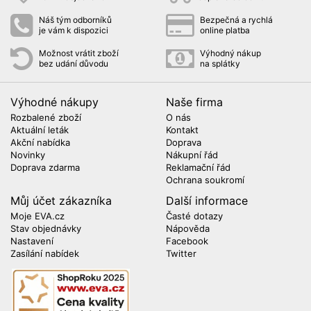
Náš tým odborníků
Bezpečná a rychlá
je vám k dispozici
online platba
Možnost vrátit zboží
Výhodný nákup
bez udání důvodu
na splátky
Výhodné nákupy
Naše firma
Rozbalené zboží
O nás
Aktuální leták
Kontakt
Akční nabídka
Doprava
Novinky
Nákupní řád
Doprava zdarma
Reklamační řád
Ochrana soukromí
Můj účet zákazníka
Další informace
Moje EVA.cz
Časté dotazy
Stav objednávky
Nápověda
Nastavení
Facebook
Zasílání nabídek
Twitter