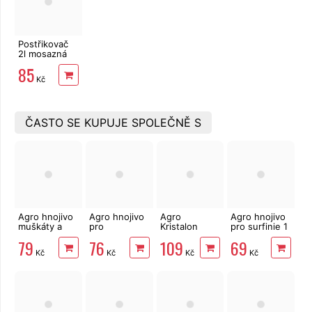
Postřikovač
2l mosazná
tryska,
85
tlakový
Kč
ČASTO SE KUPUJE SPOLEČNĚ S
Agro hnojivo
Agro hnojivo
Agro
Agro hnojivo
muškáty a
pro
Kristalon
pro surfinie 1
jiné
Hortenzie 1 l
hnojivo
l
79
76
109
69
balkónové
muškát 0,5
Kč
Kč
Kč
Kč
květiny 1 l
kg