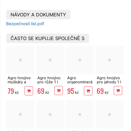
NÁVODY A DOKUMENTY
Bezpečností list.pdf
ČASTO SE KUPUJE SPOLEČNĚ S
Agro hnojivo
Agro hnojivo
Agro
Agro hnojivo
muškáty a
pro růže 1 l
organominerální
pro jahody 1 l
jiné
hnojivo
69
69
79
95
balkónové
borůvky a
Kč
Kč
Kč
Kč
květiny 1 l
brusinky 1kg