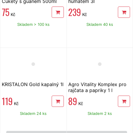
Cukety s guánem 500ml
humátem 3l
75
239
Kč
Kč
Skladem > 100 ks
Skladem 40 ks
KRISTALON Gold kapalný 1l
Agro Vitality Komplex pro
rajčata a papriky 1 l
119
89
Kč
Kč
Skladem 24 ks
Skladem 2 ks