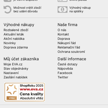
Možnost vrátit zboží
Výhodný nákup
bez udání důvodu
na splátky
Výhodné nákupy
Naše firma
Rozbalené zboží
O nás
Aktuální leták
Kontakt
Akční nabídka
Doprava
Novinky
Nákupní řád
Doprava zdarma
Reklamační řád
Ochrana soukromí
Můj účet zákazníka
Další informace
Moje EVA.cz
Časté dotazy
Stav objednávky
Nápověda
Nastavení
Facebook
Zasílání nabídek
Twitter