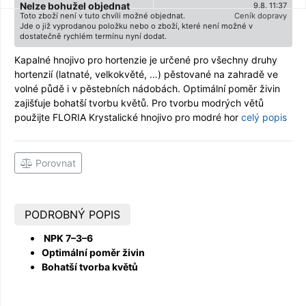
Nelze bohužel objednat
9.8. 11:37
Toto zboží není v tuto chvíli možné objednat.
Ceník dopravy
Jde o již vyprodanou položku nebo o zboží, které není možné v
dostatečně rychlém termínu nyní dodat.
Kapalné hnojivo pro hortenzie je určené pro všechny druhy
hortenzií (latnaté, velkokvěté, …) pěstované na zahradě ve
volné půdě i v pěstebních nádobách. Optimální poměr živin
zajišťuje bohatší tvorbu květů. Pro tvorbu modrých větů
použijte FLORIA Krystalické hnojivo pro modré hor
celý popis
Porovnat
PODROBNÝ POPIS
NPK 7–3–6
Optimální poměr živin
Bohatší tvorba květů