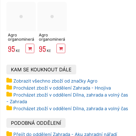
Agro
Agro
organominerální
organominerální
hnojivo
hnojivo růže
95
95
okurky a
1kg
Kč
Kč
cukety 1kg
KAM SE KOUKNOUT DÁLE
Zobrazit všechno zboží od značky Agro
Procházet zboží v oddělení Zahrada - Hnojiva
Procházet zboží v oddělení Dílna, zahrada a volný čas
- Zahrada
Procházet zboží v oddělení Dílna, zahrada a volný čas
PODOBNÁ ODDĚLENÍ
Přejít do oddělení Zahrada - Aku zahradní nářadí