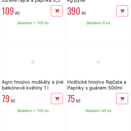
kg
109
390
Kč
Kč
Skladem > 100 ks
Skladem 8 ks
Agro hnojivo muškáty a jiné
Hoštické hnojivo Rajčata a
balkónové květiny 1 l
Papriky s guánem 500ml
79
75
Kč
Kč
Skladem > 100 ks
Skladem 45 ks