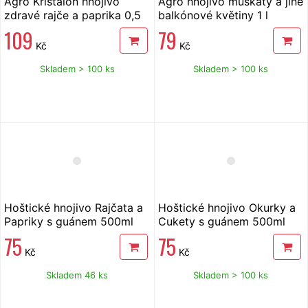
Agro Kristalon hnojivo
Agro hnojivo muškáty a jiné
zdravé rajče a paprika 0,5
balkónové květiny 1 l
kg
109
79
Kč
Kč
Skladem > 100 ks
Skladem > 100 ks
Hoštické hnojivo Rajčata a
Hoštické hnojivo Okurky a
Papriky s guánem 500ml
Cukety s guánem 500ml
75
75
Kč
Kč
Skladem 46 ks
Skladem > 100 ks