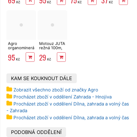
95
75
37
Kč
Kč
Kč
Kč
guánem
500ml
Agro
Motouz JUTA
organominerální
režná 100m,
hnojivo
1,5mm, 100g
95
29
rajčata a
Kč
Kč
papriky 1kg
KAM SE KOUKNOUT DÁLE
Zobrazit všechno zboží od značky Agro
Procházet zboží v oddělení Zahrada - Hnojiva
Procházet zboží v oddělení Dílna, zahrada a volný čas
- Zahrada
Procházet zboží v oddělení Dílna, zahrada a volný čas
PODOBNÁ ODDĚLENÍ