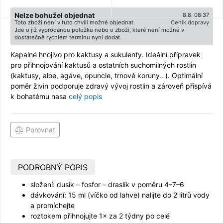
Nelze bohužel objednat
8.8. 08:37
Toto zboží není v tuto chvíli možné objednat.
Ceník dopravy
Jde o již vyprodanou položku nebo o zboží, které není možné v
dostatečně rychlém termínu nyní dodat.
Kapalné hnojivo pro kaktusy a sukulenty. Ideální přípravek
pro přihnojování kaktusů a ostatních suchomilných rostlin
(kaktusy, aloe, agáve, opuncie, trnové koruny…). Optimální
poměr živin podporuje zdravý vývoj rostlin a zároveň přispívá
k bohatému nasa
celý popis
Porovnat
PODROBNÝ POPIS
složení: dusík – fosfor – draslík v poměru 4–7–6
dávkování: 15 ml (víčko od lahve) nalijte do 2 litrů vody
a promíchejte
roztokem přihnojujte 1× za 2 týdny po celé