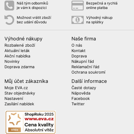
Náš tým odborníků
Bezpečná a rychlá
je vám k dispozici
online platba
Možnost vrátit zboží
Výhodný nákup
bez udání důvodu
na splátky
Výhodné nákupy
Naše firma
Rozbalené zboží
O nás
Aktuální leták
Kontakt
Akční nabídka
Doprava
Novinky
Nákupní řád
Doprava zdarma
Reklamační řád
Ochrana soukromí
Můj účet zákazníka
Další informace
Moje EVA.cz
Časté dotazy
Stav objednávky
Nápověda
Nastavení
Facebook
Zasílání nabídek
Twitter