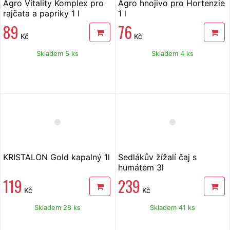
Agro Vitality Komplex pro
Agro hnojivo pro Hortenzie
rajčata a papriky 1 l
1 l
89
76
Kč
Kč
Skladem 5 ks
Skladem 4 ks
KRISTALON Gold kapalný 1l
Sedlákův žížalí čaj s
humátem 3l
119
239
Kč
Kč
Skladem 28 ks
Skladem 41 ks