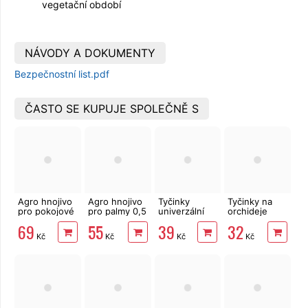
vegetační období
NÁVODY A DOKUMENTY
Bezpečnostní list.pdf
ČASTO SE KUPUJE SPOLEČNĚ S
Agro hnojivo
Agro hnojivo
Tyčinky
Tyčinky na
pro pokojové
pro palmy 0,5
univerzální
orchideje
rostliny 1 l
l
50ks
CLASIC 20ks
69
55
39
32
Kč
Kč
Kč
Kč