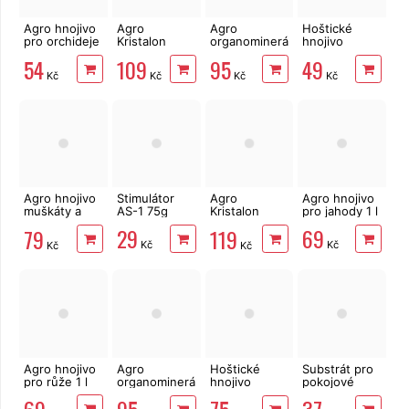
Agro hnojivo
Agro
Agro
Hoštické
pro orchideje
Kristalon
organominerální
hnojivo
0,5 l
hnojivo plod
hnojivo
BYLINKY
54
109
95
49
a květ 0,5 kg
borůvky a
200ml
Kč
Kč
Kč
Kč
brusinky 1kg
Agro hnojivo
Stimulátor
Agro
Agro hnojivo
muškáty a
AS-1 75g
Kristalon
pro jahody 1 l
jiné
GOLD 0,5 kg
29
69
79
119
balkónové
Kč
Kč
Kč
Kč
květiny 1 l
Agro hnojivo
Agro
Hoštické
Substrát pro
pro růže 1 l
organominerální
hnojivo
pokojové
hnojivo
Rajčata a
rostliny SOL s
69
jahody 1kg
Papriky s
hnojivem 10l