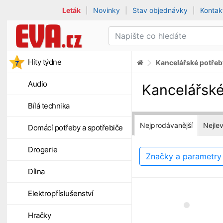
Leták
|
Novinky
|
Stav objednávky
|
Kontak
Hity týdne
Kancelářské potřeb
Audio
Kancelářské
Bílá technika
Nejprodávanější
Nejlev
Domácí potřeby a spotřebiče
Drogerie
Značky a parametr
Dílna
Elektropříslušenství
Hračky