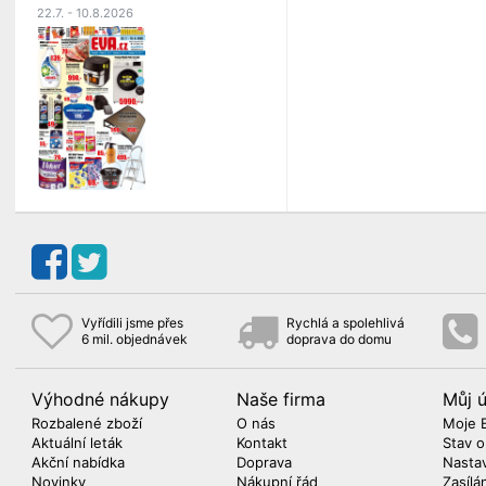
22.7. - 10.8.2026
Vyřídili jsme přes
Rychlá a spolehlivá
6 mil. objednávek
doprava do domu
Výhodné nákupy
Naše firma
Můj 
Rozbalené zboží
O nás
Moje 
Aktuální leták
Kontakt
Stav 
Akční nabídka
Doprava
Nasta
Novinky
Nákupní řád
Zasílá