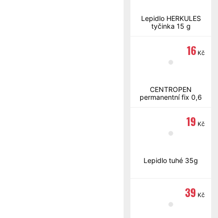
Lepidlo HERKULES
tyčinka 15 g
16
Kč
CENTROPEN
permanentní fix 0,6
mm černý
19
Kč
Lepidlo tuhé 35g
39
Kč