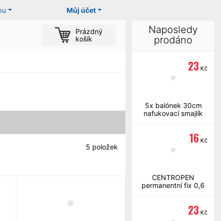
pu
Můj účet
Naposledy
Prázdný
prodáno
košík
23
Kč
5x balónek 30cm
nafukovací smajlík
16
Kč
5
položek
CENTROPEN
permanentní fix 0,6
mm černý
23
Kč