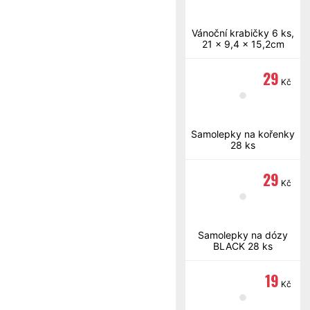
 1,8
Vánoční krabičky 6 ks,
21 x 9,4 x 15,2cm
29
Kč
Samolepky na kořenky
28 ks
29
Kč
Samolepky na dózy
BLACK 28 ks
19
Kč