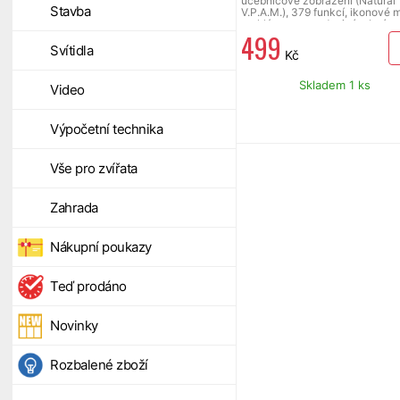
učebnicové zobrazení (Natural
Stavba
V.P.A.M.), 379 funkcí, ikonové 
rychlý procesor, dvojnásobná p
499
solární + bateriové napájení (1 x
LR44), pevné zasouvací pouzdr
Svítidla
Kč
funkce QR-Code, hmotnost 90 g
rozměry 77 x 165,5 x 11,1 mm,
nabídka v jazycích čeština,
Skladem 1 ks
Video
maďarština, polština a slovenšti
Výpočetní technika
Vše pro zvířata
Zahrada
Nákupní poukazy
Teď prodáno
Novinky
Rozbalené zboží