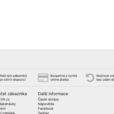
Náš tým odborníků
Bezpečná a rychlá
Možnost vrá
je vám k dispozici
online platba
bez udání 
účet zákazníka
Další informace
EVA.cz
Časté dotazy
objednávky
Nápověda
vení
Facebook
ní nabídek
Twitter