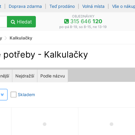
t
|
Doprava zdarma
|
Teď prodáno
|
Volná místa
|
Vše o náku
OBJEDNÁVKY
315 646
120
Hledat
po-pá 8-19, so 8-15, ne 13-19
y
Kalkulačky
 potřeby - Kalkulačky
nější
Nejdražší
Podle názvu
y
Skladem