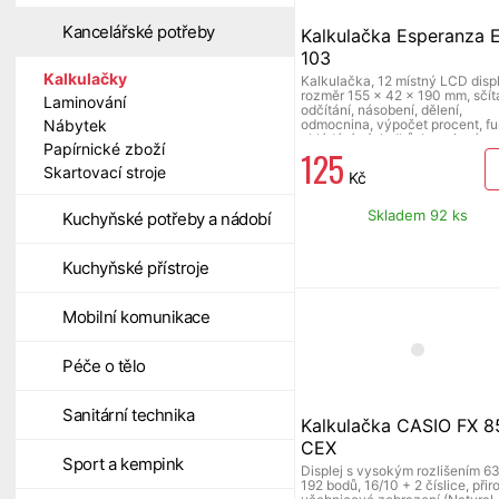
Kancelářské potřeby
Kalkulačka Esperanza 
103
Kalkulačky
Kalkulačka, 12 místný LCD displ
rozměr 155 x 42 x 190 mm, sčítá
Laminování
odčítání, násobení, dělení,
odmocnina, výpočet procent, f
Nábytek
ukládání výsledků, bateriové a
Papírnické zboží
125
solární napájení
Skartovací stroje
Kč
Skladem 92 ks
Kuchyňské potřeby a nádobí
Kuchyňské přístroje
Mobilní komunikace
Péče o tělo
Sanitární technika
Kalkulačka CASIO FX 8
CEX
Sport a kempink
Displej s vysokým rozlišením 6
192 bodů, 16/10 + 2 číslice, při