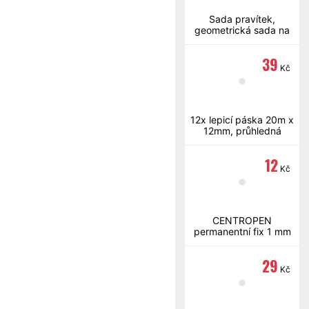
Sada pravítek,
geometrická sada na
rýsování, barevná
39
Kč
12x lepicí páska 20m x
12mm, průhledná
12
Kč
CENTROPEN
permanentní fix 1 mm
tenký černý
29
Kč