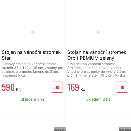
Stojan na vánoční stromek
Stojan na vánoční stromek
Star
Orbit PEMIUM zelený
Litinový stojan na vánoční stromek,
Stojánek na vánoční stromek.
rozměr 37 x 11,2 x 35 cm, vhodný pro
Stojánek je možné naplnit vodou.
stromek o průměru kmene do 8 cm,
Vhodný pro stromky do výšky 2,1 m,
hmotnost 5 kg.
průměr kmene 3,5 - 10,5 cm. Výška
stojánku 15,5 cm, průměr 38 cm.
590
169
Materiál plast, barva zelená.
Kč
Kč
Skladem 3 ks
Skladem 2 ks
rozbalené
rozbalené