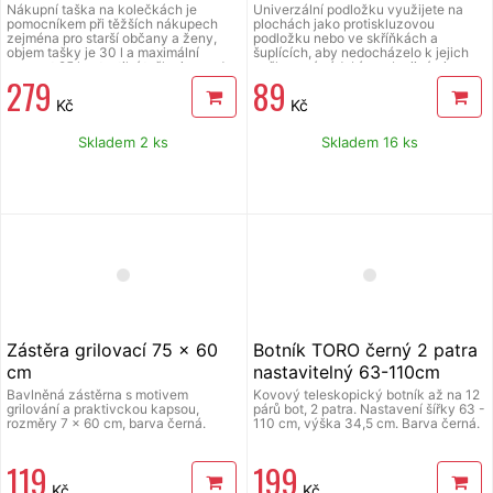
x 28 cm
Nákupní taška na kolečkách je
Univerzální podložku využijete na
pomocníkem při těžších nákupech
plochách jako protiskluzovou
zejména pro starší občany a ženy,
podložku nebo ve skříňkách a
objem tašky je 30 l a maximální
šuplících, aby nedocházelo k jejich
nosnost 25 kg, textilní taška je snadno
poškození nádobím nebo jinými
279
89
odnímatelná z kovové konstrukce a
uloženými předměty. Samolepící.
je snadno omyvatelná, taška na
Materiál: korek. Rozměry: 120x30,5
Kč
Kč
kolečkách má ergonomickou rukojeť
cm.
a konstrukce tašky je zpevněná
kovovou odkládací plochou, která
Skladem 2 ks
Skladem 16 ks
stabilizuje celý výrobek, plastová
kolečka umožňují jednoduchý pohyb
po jakémkoli povrchu,průněr koleček
14,5 cm, černo-bílá barva.
Zástěra grilovací 75 x 60
Botník TORO černý 2 patra
cm
nastavitelný 63-110cm
Bavlněná zástěrna s motivem
Kovový teleskopický botník až na 12
grilování a praktivckou kapsou,
párů bot, 2 patra. Nastavení šířky 63 -
rozměry 7 x 60 cm, barva černá.
110 cm, výška 34,5 cm. Barva černá.
119
199
Kč
Kč