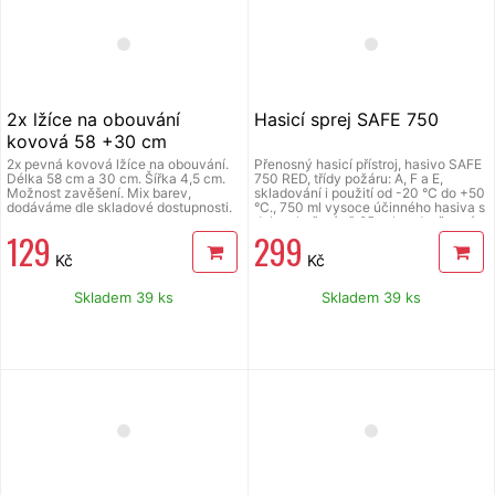
2x lžíce na obouvání
Hasicí sprej SAFE 750
kovová 58 +30 cm
2x pevná kovová lžíce na obouvání.
Přenosný hasicí přístroj, hasivo SAFE
Délka 58 cm a 30 cm. Šířka 4,5 cm.
750 RED, třídy požáru: A, F a E,
Možnost zavěšení. Mix barev,
skladování i použití od -20 °C do +50
dodáváme dle skladové dostupnosti.
°C., 750 ml vysoce účinného hasiva s
dobou hašení až 25 sekund, pěnový
129
299
koncentrát RM neobsahující fluor,
možnost opakovaného použití, dosah
Kč
Kč
3-4m, certifikovaný ČSN EN 16856,
pro hašení požáru typu A (pevných
hořlavých látek), F (jedlých olejů a
Skladem 39 ks
Skladem 39 ks
tuků), E (elektrických zařízení pod
proudem do 1000 V), nezanechává
skvrny, snadné použití pro každého,
vhodný do kuchyně, garáže, auta,
dílny, kanceláře i na chatu a do
přírody.