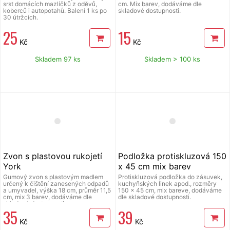
srst domácích mazlíčků z oděvů,
cm. Mix barev, dodáváme dle
koberců i autopotahů. Balení 1 ks po
skladové dostupnosti.
30 útržcích.
25
15
Kč
Kč
Skladem 97 ks
Skladem > 100 ks
Zvon s plastovou rukojetí
Podložka protiskluzová 150
York
x 45 cm mix barev
Gumový zvon s plastovým madlem
Protiskluzová podložka do zásuvek,
určený k čištění zanesených odpadů
kuchyňských linek apod., rozměry
a umyvadel, výška 18 cm, průměr 11,5
150 x 45 cm, mix bareve, dodáváme
cm, mix 3 barev, dodáváme dle
dle skladové dostupnosti.
skladové dostupnosti.
35
39
Kč
Kč