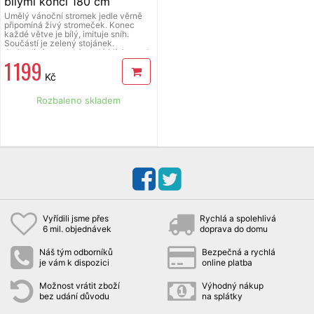
bílými konci 180 cm
Umělý vánoční stromek jedle věrně
připomíná živý stromeček. Konec
každé větve je bílý, imituje sníh.
Součástí je zelený stojánek.
Jednotlivá patra má rostlá blízko nad
1 199
sebou, což zajišťuje dostatečnou
hustotu stromečku. Výška stromku
Kč
180 cm.
Rozbaleno skladem
Vyřídili jsme přes
Rychlá a spolehlivá
6 mil. objednávek
doprava do domu
Náš tým odborníků
Bezpečná a rychlá
je vám k dispozici
online platba
Možnost vrátit zboží
Výhodný nákup
bez udání důvodu
na splátky