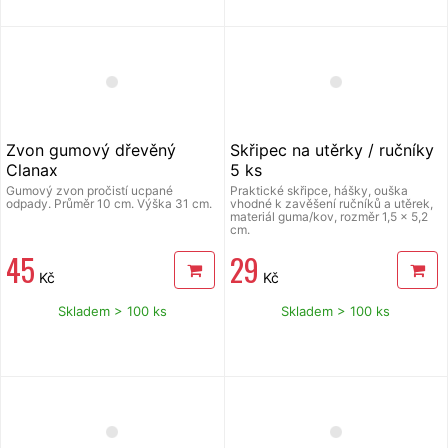
Zvon gumový dřevěný
Skřipec na utěrky / ručníky
Clanax
5 ks
Gumový zvon pročistí ucpané
Praktické skřipce, hášky, ouška
odpady. Průměr 10 cm. Výška 31 cm.
vhodné k zavěšení ručníků a utěrek,
materiál guma/kov, rozměr 1,5 x 5,2
cm.
45
29
Kč
Kč
Skladem > 100 ks
Skladem > 100 ks