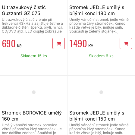
Ultrazvukový čistič
Stromek JEDLE umělý s
Guzzanti GZ 075
bílými konci 180 cm
Ultrazvukový čistič vibruje při
Umělý vánoční stromek jedle věrně
frekvenci 43kHz a zajišťuje šetrné a
připomíná živý stromeček. Konec
důkladné číštění šperků, brýlí, mincí,
každé větve je bílý, imituje sníh.
CD/DVD atd.. LED displej zobrazuje
Součástí je zelený stojánek.
zbývající čas provozu. Časovač s 5
Jednotlivá patra má rostlá blízko nad
690
1 490
nastaveními času: 90s, 180s, 300s,
sebou, což zajišťuje dostatečnou
480s, 600s. Nádoba z nerezové oceli
hustotu stromečku. Výška stromku
Kč
Kč
o objemu 750 ml. Vhodné pro čištění
180 cm.
brýlí. Příslušenství: vyjímatelný
plastový košík, držák na hodinky pro
Skladem 15 ks
Skladem 6 ks
čištění řemínku, CD/DVD disků.
Hmotnost 0,6 kg, rozměry (š x v x h):
215 x 75 x 161 mm.
Stromek BOROVICE umělý
Stromek JEDLE umělý s
160 cm
bílými konci 150 cm
Umělý vánoční stromek borovice
Umělý vánoční stromek jedle věrně
věrně připomíná živý stromeček. Je
připomíná živý stromeček. Konec
bez dalšího zdobení. Součástí je
každé větve je bílý, imituje sníh.