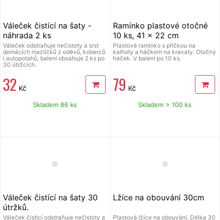
Váleček čistící na šaty -
Ramínko plastové otočné
náhrada 2 ks
10 ks, 41 x 22 cm
Váleček odstraňuje nečistoty a srst
Plastové ramínko s příčkou na
domácích mazlíčků z oděvů, koberců
kalhoty a háčkem na kravaty. Otočný
i autopotahů, balení obsahuje 2 ks po
háček. V balení po 10 ks.
30 útržcích.
32
79
Kč
Kč
Skladem 86 ks
Skladem > 100 ks
Váleček čistící na šaty 30
Lžíce na obouvání 30cm
útržků.
Váleček čistící odstraňuje nečistoty a
Plastová lžíce na obouvání. Délka 30