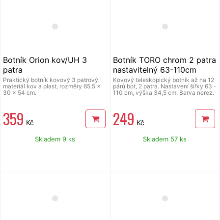
Botník Orion kov/UH 3
Botník TORO chrom 2 patra
patra
nastavitelný 63-110cm
Praktický botník kovový 3 patrový,
Kovový teleskopický botník až na 12
materiál kov a plast, rozměry 65,5 x
párů bot, 2 patra. Nastavení šířky 63 -
30 x 54 cm.
110 cm, výška 34,5 cm. Barva nerez.
359
249
Kč
Kč
Skladem 9 ks
Skladem 57 ks