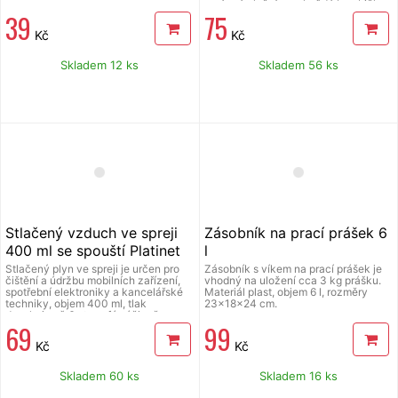
správné plnění se u každé bombičky
39
75
ověřuje testem, jedna bombička stačí
na přípravu 1 l sodové vody, vyrobeno
Kč
Kč
v ČR, záruka na obsah plynu 5 let,
nelze znovu plnit, díky tomu je možné
zaručit hygienickou nezávadnost a
Skladem 12 ks
Skladem 56 ks
originalitu obsahu, bezpečnost
použití, balení obsahuje 10 ks.
Stlačený vzduch ve spreji
Zásobník na prací prášek 6
400 ml se spouští Platinet
l
PFS5130G
Stlačený plyn ve spreji je určen pro
Zásobník s víkem na prací prášek je
čištění a údržbu mobilních zařízení,
vhodný na uložení cca 3 kg prášku.
spotřební elektroniky a kancelářské
Materiál plast, objem 6 l, rozměry
techniky, objem 400 ml, tlak
23x18x24 cm.
dosahuje až 6 atmosfér, účinně
69
99
odstraňuje prach a nečistoty z
obtížně přístupných míst bez nutnosti
Kč
Kč
mokrého čištění, (š x v x h): 65 x 208
x 65 mm, součástí balení je aplikační
pistole.
Skladem 60 ks
Skladem 16 ks