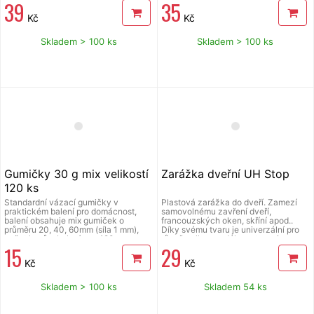
39
35
1 typ s příčnou drážkou), základní
plnící špička sedí na většinu
Kč
Kč
standardních plnících zapalovačů
(vnější průměr 2,5 a vnitřní 1,7 mm),
třída hořlavosti F+ (extrémně hořlavý).
Skladem > 100 ks
Skladem > 100 ks
Gumičky 30 g mix velikostí
Zarážka dveřní UH Stop
120 ks
Standardní vázací gumičky v
Plastová zarážka do dveří. Zamezí
praktickém balení pro domácnost,
samovolnému zavření dveří,
balení obsahuje mix gumiček o
francouzských oken, skříní apod..
průměru 20, 40, 60mm (síla 1 mm),
Díky svému tvaru je univerzální pro
počet kusů v balení cca 120,
různě velkou vzdálenost mezi
15
29
hmotnost 30 g.
podlahou a dveřmi (až do v. 2 cm).
Nesmeká se po podlaze. Materiál:
Kč
Kč
TPU (termoplastický polyuretan).
Rozměry: 12x3x2,8 cm.
Skladem > 100 ks
Skladem 54 ks