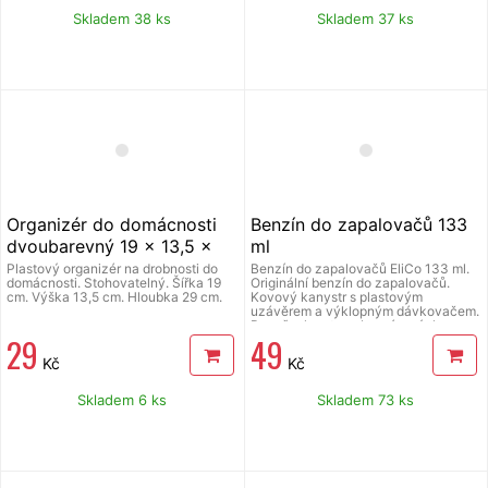
Skladem 38 ks
Skladem 37 ks
Organizér do domácnosti
Benzín do zapalovačů 133
dvoubarevný 19 x 13,5 x
ml
29 cm
Plastový organizér na drobnosti do
Benzín do zapalovačů EliCo 133 ml.
domácnosti. Stohovatelný. Šířka 19
Originální benzín do zapalovačů.
cm. Výška 13,5 cm. Hloubka 29 cm.
Kovový kanystr s plastovým
uzávěrem a výklopným dávkovačem.
Pro všechny typy benzínových
29
49
zapalovačů. Díky speciálnímu složení
směsi vzniká při hoření minimální
Kč
Kč
zápach a hoření je čisté.
Skladem 6 ks
Skladem 73 ks