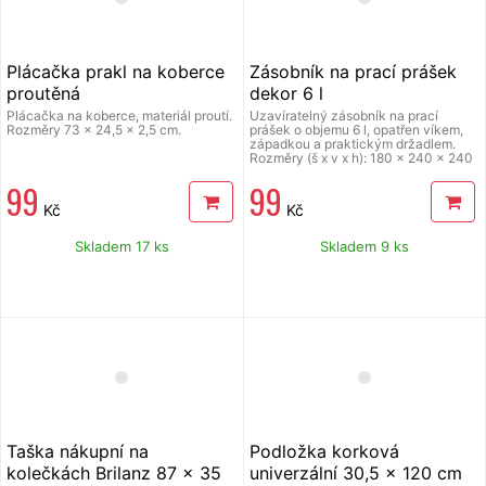
Plácačka prakl na koberce
Zásobník na prací prášek
proutěná
dekor 6 l
Plácačka na koberce, materiál proutí.
Uzavíratelný zásobník na prací
Rozměry 73 x 24,5 x 2,5 cm.
prášek o objemu 6 l, opatřen víkem,
západkou a praktickým držadlem.
Rozměry (š x v x h): 180 x 240 x 240
mm.
99
99
Kč
Kč
Skladem 17 ks
Skladem 9 ks
Taška nákupní na
Podložka korková
kolečkách Brilanz 87 x 35
univerzální 30,5 x 120 cm