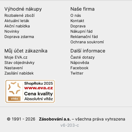
Výhodné nákupy
Naše firma
Rozbalené zboží
O nás
Aktuální leták
Kontakt
Akční nabídka
Doprava
Novinky
Nákupní řád
Doprava zdarma
Reklamační řád
Ochrana soukromí
Můj účet zákazníka
Další informace
Moje EVA.cz
Časté dotazy
Stav objednávky
Nápověda
Nastavení
Facebook
Zasílání nabídek
Twitter
© 1991 - 2026
Zásobování a.s.
– všechna práva vyhrazena
v6-203-c