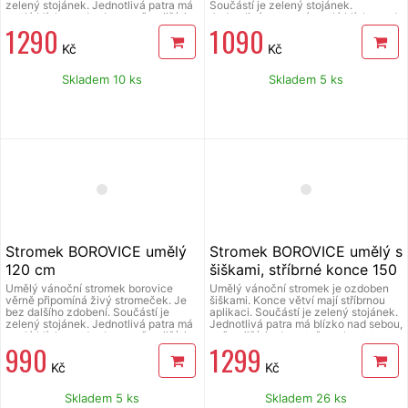
zelený stojánek. Jednotlivá patra má
Součástí je zelený stojánek.
rostlá blízko nad sebou, což zajišťuje
Jednotlivá patra má rostlá blízko nad
1 290
1 090
dostatečnou hustotu stromečku.
sebou, což zajišťuje dostatečnou
Výška stromku: 160 cm.
hustotu stromečku. Výška stromku
Kč
Kč
150 cm.
Skladem 10 ks
Skladem 5 ks
Stromek BOROVICE umělý
Stromek BOROVICE umělý s
120 cm
šiškami, stříbrné konce 150
cm
Umělý vánoční stromek borovice
Umělý vánoční stromek je ozdoben
věrně připomíná živý stromeček. Je
šiškami. Konce větví mají stříbrnou
bez dalšího zdobení. Součástí je
aplikaci. Součástí je zelený stojánek.
zelený stojánek. Jednotlivá patra má
Jednotlivá patra má blízko nad sebou,
rostlá blízko nad sebou, což zajišťuje
což zajišťuje dostatečnou hustotu
990
1 299
dostatečnou hustotu stromečku.
stromečku. Výška stromku: 150 cm.
Výška stromku 120 cm.
Kč
Kč
Skladem 5 ks
Skladem 26 ks