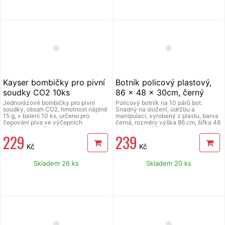
Kayser bombičky pro pivní
Botník policový plastový,
soudky CO2 10ks
86 x 48 x 30cm, černý
Jednorázové bombičky pro pivní
Policový botník na 10 párů bot.
soudky, obsah CO2, hmotnost náplně
Snadný na složení, údržbu a
15 g, v balení 10 ks, určeno pro
manipulaci, vyrobený z plastu, barva
čepování piva ve výčepních
černá, rozměry výška 86 cm, šířka 48
zařízeních na 5l soudky.
cm, hloubka 30 cm
229
239
Kč
Kč
Skladem 26 ks
Skladem 20 ks