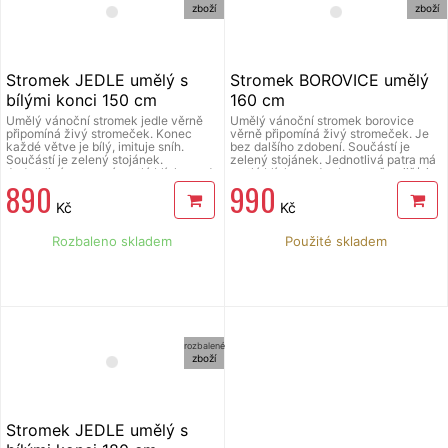
zboží
zboží
Stromek JEDLE umělý s
Stromek BOROVICE umělý
bílými konci 150 cm
160 cm
Umělý vánoční stromek jedle věrně
Umělý vánoční stromek borovice
připomíná živý stromeček. Konec
věrně připomíná živý stromeček. Je
každé větve je bílý, imituje sníh.
bez dalšího zdobení. Součástí je
Součástí je zelený stojánek.
zelený stojánek. Jednotlivá patra má
Jednotlivá patra má rostlá blízko nad
rostlá blízko nad sebou, což zajišťuje
890
990
sebou, což zajišťuje dostatečnou
dostatečnou hustotu stromečku.
hustotu stromečku. Výška stromku
Výška stromku: 160 cm.
Kč
Kč
150 cm.
Rozbaleno skladem
Použité skladem
rozbalené
zboží
Stromek JEDLE umělý s