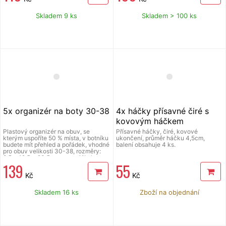
Skladem 9 ks
Skladem > 100 ks
5x organizér na boty 30-38
4x háčky přísavné čiré s
kovovým háčkem
Plastový organizér na obuv, se
Přísavné háčky, čiré, kovové
kterým uspoříte 50 % místa, v botníku
ukončení, průměr háčku 4,5cm,
budete mít přehled a pořádek, vhodné
balení obsahuje 4 ks.
pro obuv velikosti 30-38, rozměry:
8,5 x 12,5 x 23,5 cm, materiál plast,
139
55
barva antracit, protiskluzový povrch,
balení obsahuje 5 ks
Kč
Kč
Skladem 16 ks
Zboží na objednání