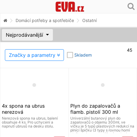
Domácí potřeby a spotřebiče
Ostatní
Nejprodávanější
45
Značky a parametry
Skladem
4x spona na ubrus
Plyn do zapalovačů a
nerezová
flamb. pistolí 300 ml
Nerezová spona na ubrus, balení
Univerzální butanový plyn do
obsahuje 4 ks. Pro uchycení a
zapalovačů o objemu 300ml, ve
napnutí ubrusů na desku stolu.
víčku je 5 typů plastových redukcí na
plnící špičku (3 typy s rovnou horní
ploškou, 1 typ s vyvýšeným okrajem,