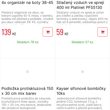
4x organizér na boty 38-45
Stlačený vzduch ve spreji
400 ml Platinet PFS5130
Plastový organizér na obuv, se
Stlačený vzduch ve spreji je určen
kterým uspoříte 50 % místa, v botníku
pro čištění a údržbu výpočetní
budete mít přehled a pořádek, vhodné
techniky a elektroniky, objem 400 ml,
pro obuv velikosti 38-45, rozměry:
tlak až 6 atmosfér, odstraňuje prach z
10,5 x 14,5 x 27 cm, materiál plast,
obtížně přístupných míst, neobsahuje
139
59
barva antracit, protiskluzový povrch,
freony, (š x v x h): 65 x 200 x 65 mm,
balení obsahuje 4 ks
součástí balení je aplikační trubička.
Kč
Kč
Skladem 78 ks
Skladem 57 ks
Podložka protiskluzová 150
Kayser sifonové bombičky
x 30 cm mix barev
10ks
Protiskluzová podložka do zásuvek,
Jednorázové sifonové bombičky
kuchyňských linek apod., rozměry
plněné CO2, hmotnost 7,5 g, z
150 x 30 cm, mix bareve, dodáváme
recyklovatelné oceli, zlaté barvy,
dle skladové dostupnosti.
velmi kvalitní a přesné provedení,