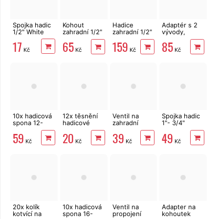
Spojka hadic
Kohout
Hadice
Adaptér s 2
1/2" White
zahradní 1/2"
zahradní 1/2"
vývody,
EXTOL Craft
20 m Bradas
1/2"-3/4"-1"
17
65
159
85
70150
Sprint
Kč
Kč
Kč
Kč
10x hadicová
12x těsnění
Ventil na
Spojka hadic
spona 12-
hadicové
zahradní
1"- 3/4"
22mm pro
sada
hadici,
redukce
59
20
39
49
hadici 1/2"
průběžný,
White
Kč
Kč
Kč
Kč
BLACK LINE
20x kolík
10x hadicová
Ventil na
Adapter na
kotvící na
spona 16-
propojení
kohoutek