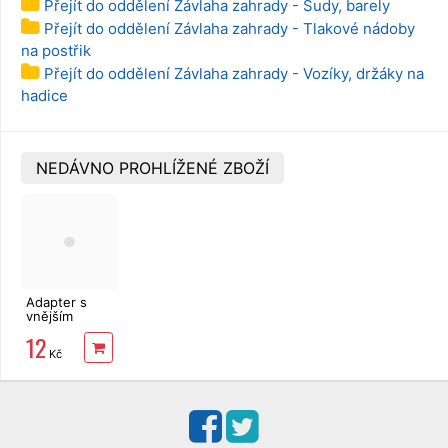
Přejít do oddělení Závlaha zahrady - Sudy, barely
Přejít do oddělení Závlaha zahrady - Tlakové nádoby
na postřik
Přejít do oddělení Závlaha zahrady - Vozíky, držáky na
hadice
NEDÁVNO PROHLÍŽENÉ ZBOŽÍ
Adapter s
vnějším
závitem 1/2"
12
pro hadici s
Kč
rychlospojkou,
White