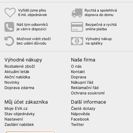
Vyřídili jsme přes
Rychlá a spolehlivá
6 mil. objednávek
doprava do domu
Náš tým odborníků
Bezpečná a rychlá
je vám k dispozici
online platba
Možnost vrátit zboží
Výhodný nákup
bez udání důvodu
na splátky
Výhodné nákupy
Naše firma
Rozbalené zboží
O nás
Aktuální leták
Kontakt
Akční nabídka
Doprava
Novinky
Nákupní řád
Doprava zdarma
Reklamační řád
Ochrana soukromí
Můj účet zákazníka
Další informace
Moje EVA.cz
Časté dotazy
Stav objednávky
Nápověda
Nastavení
Facebook
Zasílání nabídek
Twitter