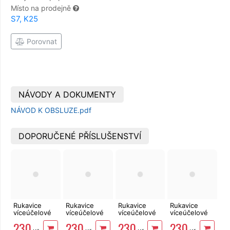
Místo na prodejně
S7, K25
Porovnat
NÁVODY A DOKUMENTY
NÁVOD K OBSLUZE.pdf
DOPORUČENÉ PŘÍSLUŠENSTVÍ
Rukavice
Rukavice
Rukavice
Rukavice
víceúčelové
víceúčelové
víceúčelové
víceúčelové
Lobster L
Lobster XL
Lobster XXL
Lobster XXXL
230
230
230
230