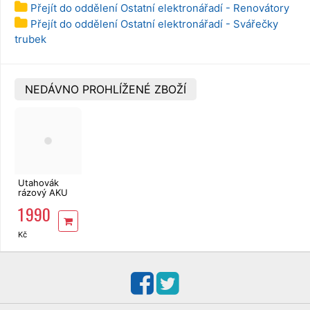
Přejít do oddělení Ostatní elektronářadí - Renovátory
Přejít do oddělení Ostatní elektronářadí - Svářečky
trubek
NEDÁVNO PROHLÍŽENÉ ZBOŽÍ
Utahovák
rázový AKU
2x4Ah,260Nm,bezuhlíkový
1 990
EXTOL
Industrial
Kč