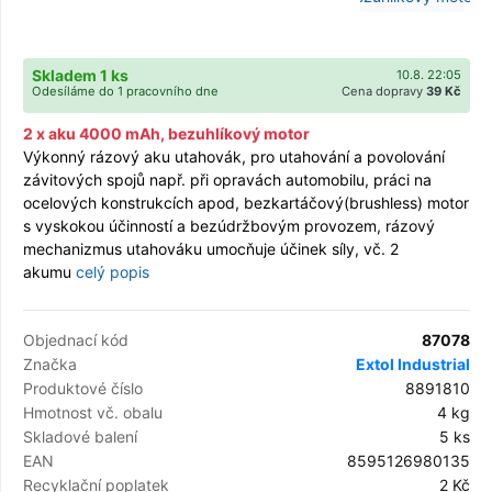
Skladem 1 ks
10.8. 22:05
Odesíláme do 1 pracovního dne
Cena dopravy
39 Kč
2 x aku 4000 mAh, bezuhlíkový motor
Výkonný rázový aku utahovák, pro utahování a povolování
závitových spojů např. při opravách automobilu, práci na
ocelových konstrukcích apod, bezkartáčový(brushless) motor
s vyskokou účinností a bezúdržbovým provozem, rázový
mechanizmus utahováku umocňuje účinek síly, vč. 2
akumu
celý popis
Objednací kód
87078
Značka
Extol Industrial
Produktové číslo
8891810
Hmotnost vč. obalu
4 kg
Skladové balení
5 ks
EAN
8595126980135
Recyklační poplatek
2 Kč