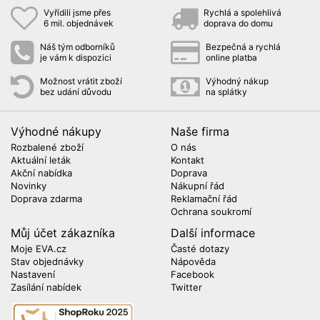
Vyřídili jsme přes
Rychlá a spolehlivá
6 mil. objednávek
doprava do domu
Náš tým odborníků
Bezpečná a rychlá
je vám k dispozici
online platba
Možnost vrátit zboží
Výhodný nákup
bez udání důvodu
na splátky
Výhodné nákupy
Naše firma
Rozbalené zboží
O nás
Aktuální leták
Kontakt
Akční nabídka
Doprava
Novinky
Nákupní řád
Doprava zdarma
Reklamační řád
Ochrana soukromí
Můj účet zákazníka
Další informace
Moje EVA.cz
Časté dotazy
Stav objednávky
Nápověda
Nastavení
Facebook
Zasílání nabídek
Twitter