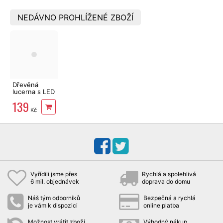
NEDÁVNO PROHLÍŽENÉ ZBOŽÍ
Dřevěná
lucerna s LED
svíčkou, 3x
139
AAA
Kč
Vyřídili jsme přes
Rychlá a spolehlivá
6 mil. objednávek
doprava do domu
Náš tým odborníků
Bezpečná a rychlá
je vám k dispozici
online platba
Možnost vrátit zboží
Výhodný nákup