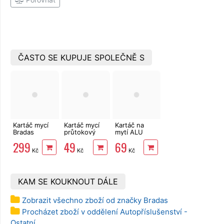
ČASTO SE KUPUJE SPOLEČNĚ S
Kartáč mycí
Kartáč mycí
Kartáč na
Bradas
průtokový
mytí ALU
teleskopický
Bradas
disků 29 cm
299
49
69
110-160 cm
Kč
Kč
Kč
KAM SE KOUKNOUT DÁLE
Zobrazit všechno zboží od značky Bradas
Procházet zboží v oddělení Autopříslušenství -
Ostatní