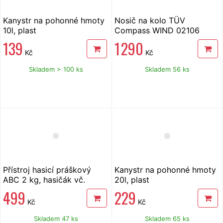
Kanystr na pohonné hmoty
Nosič na kolo TÜV
10l, plast
Compass WIND 02106
139
1 290
Kč
Kč
Skladem > 100 ks
Skladem 56 ks
Přístroj hasicí práškový
Kanystr na pohonné hmoty
ABC 2 kg, hasičák vč.
20l, plast
držáku na stěnu
499
229
Kč
Kč
Skladem 47 ks
Skladem 65 ks