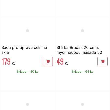
Sada pro opravu čelního
Stěrka Bradas 20 cm s
skla
mycí houbou, násada 50
cm
179
49
Kč
Kč
Skladem 40 ks
Skladem 64 ks