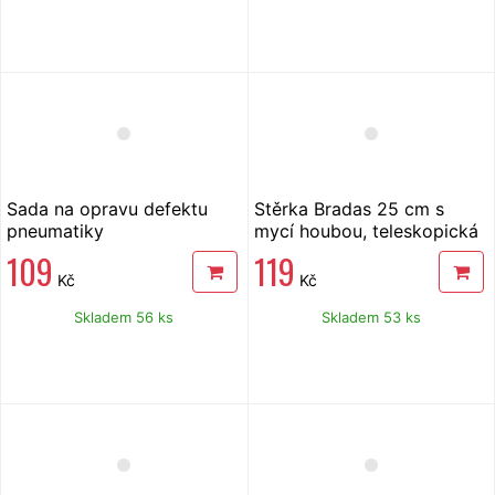
Sada na opravu defektu
Stěrka Bradas 25 cm s
pneumatiky
mycí houbou, teleskopická
násada 75-120 cm
109
119
Kč
Kč
Skladem 56 ks
Skladem 53 ks