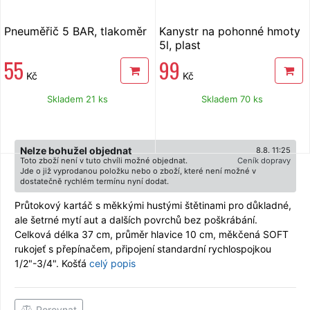
Pneuměřič 5 BAR, tlakoměr
Kanystr na pohonné hmoty
5l, plast
55
99
Kč
Kč
Skladem 21 ks
Skladem 70 ks
Nelze bohužel objednat
8.8. 11:25
Toto zboží není v tuto chvíli možné objednat.
Ceník dopravy
Jde o již vyprodanou položku nebo o zboží, které není možné v
dostatečně rychlém termínu nyní dodat.
Průtokový kartáč s měkkými hustými štětinami pro důkladné,
ale šetrné mytí aut a dalších povrchů bez poškrábání.
Celková délka 37 cm, průměr hlavice 10 cm, měkčená SOFT
rukojeť s přepínačem, připojení standardní rychlospojkou
1/2"-3/4". Košťá
celý popis
Porovnat