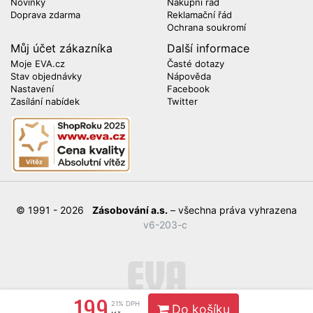
Novinky
Nákupní řád
Doprava zdarma
Reklamační řád
Ochrana soukromí
Můj účet zákazníka
Další informace
Moje EVA.cz
Časté dotazy
Stav objednávky
Nápověda
Nastavení
Facebook
Zasílání nabídek
Twitter
© 1991 - 2026
Zásobování a.s.
– všechna práva vyhrazena
v6-203-c
199
21% DPH
Do košíku