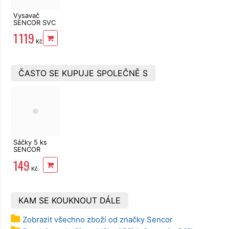
Vysavač
SENCOR SVC
5501BK
1 119
Kč
ČASTO SE KUPUJE SPOLEČNĚ S
Sáčky 5 ks
SENCOR
SVCX 0850
149
pro SVC
Kč
55xx/60xx/83xx/85xx/93xx
KAM SE KOUKNOUT DÁLE
Zobrazit všechno zboží od značky Sencor