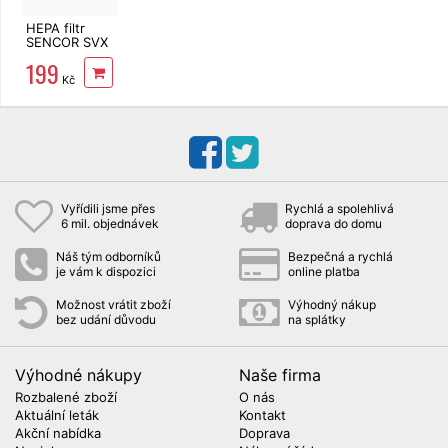
HEPA filtr
SENCOR SVX
041HF pro
199
SVC 55x
Kč
Vyřídili jsme přes
Rychlá a spolehlivá
6 mil. objednávek
doprava do domu
Náš tým odborníků
Bezpečná a rychlá
je vám k dispozici
online platba
Možnost vrátit zboží
Výhodný nákup
bez udání důvodu
na splátky
Výhodné nákupy
Naše firma
Rozbalené zboží
O nás
Aktuální leták
Kontakt
Akční nabídka
Doprava