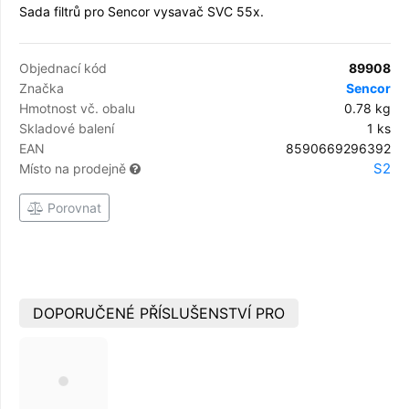
Sada filtrů pro Sencor vysavač SVC 55x.
Objednací kód
89908
Značka
Sencor
Hmotnost vč. obalu
0.78 kg
Skladové balení
1 ks
EAN
8590669296392
S2
Místo na prodejně
Porovnat
DOPORUČENÉ PŘÍSLUŠENSTVÍ PRO