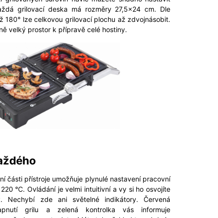
Každá grilovací deska má rozměry 27,5×24 cm. Dle
až 180° lze celkovou grilovací plochu až zdvojnásobit.
ě velký prostor k přípravě celé hostiny.
každého
í části přístroje umožňuje plynulé nastavení pracovní
20 °C. Ovládání je velmi intuitivní a vy si ho osvojíte
. Nechybí zde ani světelné indikátory. Červená
apnutí grilu a zelená kontrolka vás informuje