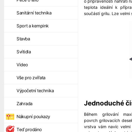
o připravenosti nahřátí 
teplota ideální k příp
Sanitární technika
součástí grilu. Lze velmi
Sport a kempink
Stavba
Svítidla
Video
Vše pro zvířata
Výpočetní technika
Jednoduché či
Zahrada
Během grilování maxi
Nákupní poukazy
povrch grilovacích desek
vrstva vám navíc velmi
Teď prodáno