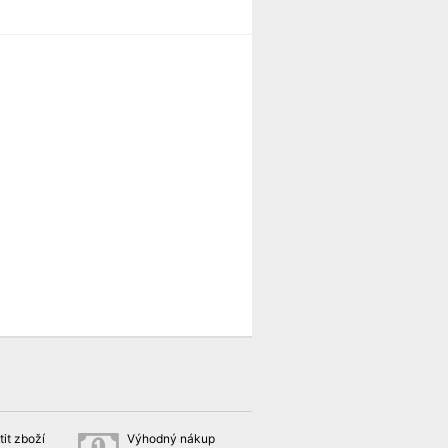
it zboží
Výhodný nákup