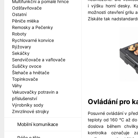
Multifunkční a pomalé hrnce
i výšku horní desky. 
Odšťavňovače
možnosti otevření grilu 
Ostatní
Získáte tak nadstandardn
Pěniče mléka
Remosky a Pečenky
Roboty
Rychlovarné konvice
Rýžovary
Sekáčky
Sendvičovače a vaflovače
Sušičky ovoce
Šlehače a hnětače
Topinkovače
Váhy
Vakuovačky potravin a
příslušenství
Ovládání pro 
Výrobníky sody
Zmrzlinové strojky
Posuvné ovládání v předn
teploty od 160 °C až do 2
Mobilní komunikace
doslova během chvilky
kontrolka označuje z
Péče o tělo