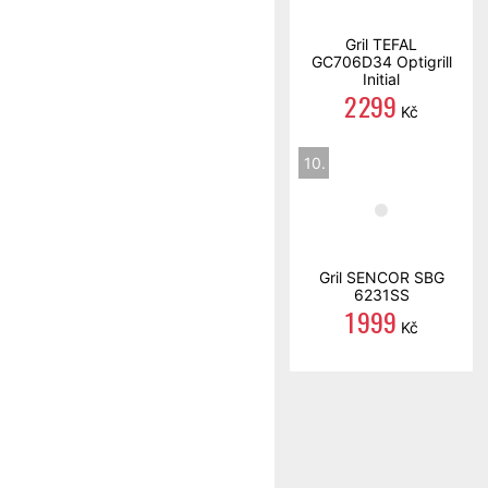
Gril TEFAL
GC706D34 Optigrill
Initial
2 299
Kč
10.
Gril SENCOR SBG
6231SS
1 999
Kč