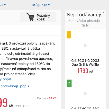
pu
Můj účet
Nejprodávanější
Prázdný
košík
Kuchyňské přístroje -
Grily
1.
í gril, 3 provozní polohy: zapékání,
í, BBQ, nastavitelná výška
ích ploch, odnímatelné grilovací
nepřilnavou povrchovou úpravou,
Gril ECG KG 2033
ní nastavení teploty od 160°C do
Duo Grill & Waffle
1 790
yjímatelná odkapávací miska na
Kč
ka pro odstranění oleje,
lý popis
2.
 podrobnější popis
99
Doprava
39 Kč
Kč
s 21% DPH
Gril SENCOR SBG