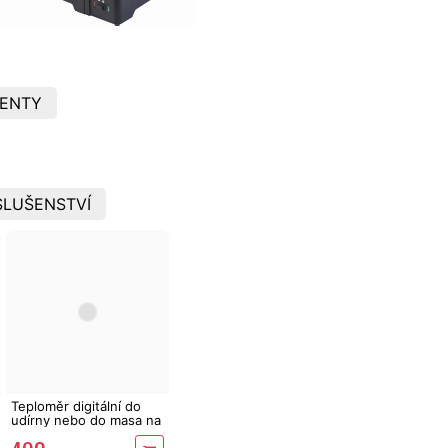
ENTY
SLUŠENSTVÍ
Teploměr digitální do
udírny nebo do masa na
grilu Helmer TM 24