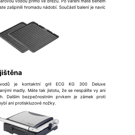
 jarovou vodou přímo ve dřezu. Po vaření máte během
ste zašpinili hromadu nádobí. Součástí balení je navíc
jištěna
ůvodů je kontaktní gril ECG KG 300 Deluxe
nými madly. Máte tak jistotu, že se nespálíte vy ani
ch. Dalším bezpečnostním prvkem je zámek proti
ybí ani protiskluzové nož­ky.