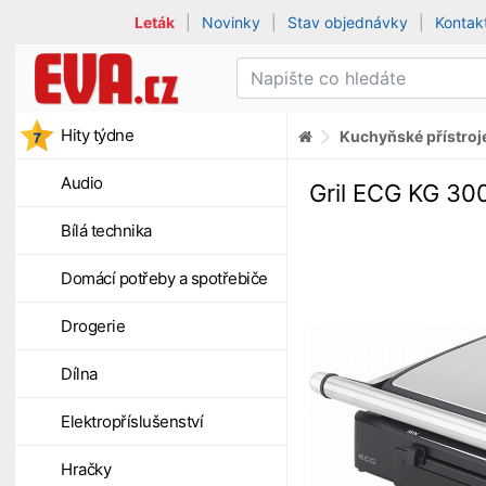
Leták
|
Novinky
|
Stav objednávky
|
Kontak
Hity týdne
Kuchyňské přístroj
Audio
Gril ECG KG 30
Bílá technika
Domácí potřeby a spotřebiče
Drogerie
Dílna
Elektropříslušenství
Hračky