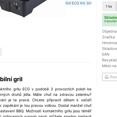
1
ks
Sklade
Odesílám
Objedna
Značka
Hmotnost
Skladové
EAN
Recyklač
Místo na
Por
ilní gril
ntaktního grilu ECG v podobě 3 provozních poloh ke
zných druhů jídla. Máte chuť na zdravou zeleninu?
vání je ta pravá. Chcete připravit dětem k večeři
 k zapékání je tou pravou volbou. Dostal manžel chuť
astavení BBQ. Možnosti kontaktního grilu jsou téměř
í grilovaných surovin navíc můžete snadno nastavit