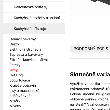
Kancelářské potřeby
Kuchyňské potřeby a nádobí
Kuchyňské přístroje
Domácí pekárny
Dřezy
PODROBNÝ POPIS
Elektrická struhadla
Espressa a kávovary
Filtrační konvice a láhve
Fritézy
Grily
Skutečně variab
Hot Dog
Jogurtovače
Využijte variabilitu ko
Kráječe potravin
každodenní přípravě rů
Lisy a mechanické
Poloha určená ke grilo
odšťavňovače
oblíbené panini? Poloha
Mixéry
na steak? Vyzkoušejte n
Mlýnky
neomezené. Dle velikost