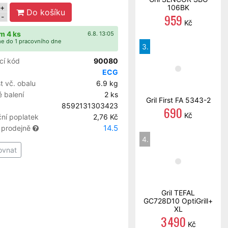
+
106BK
Do košíku
959
-
Kč
m 4 ks
6.8. 13:05
e do 1 pracovního dne
3.
cí kód
90080
ECG
 vč. obalu
6.9 kg
 balení
2 ks
Gril First FA 5343-2
8592131303423
690
Kč
ní poplatek
2,76 Kč
14.5
 prodejně
4.
ovnat
Gril TEFAL
GC728D10 OptiGrill+
XL
3 490
Kč