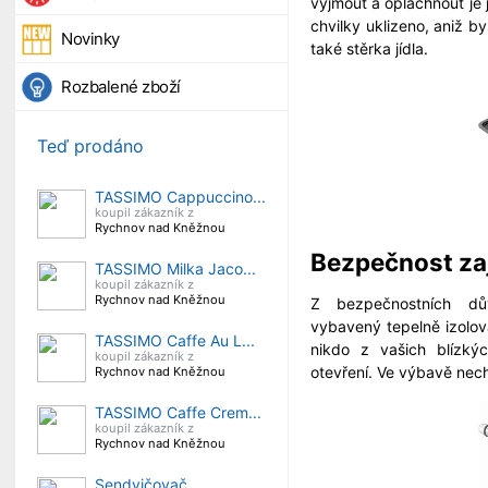
vyjmout a opláchnout je
chvilky uklizeno, aniž by
Novinky
také stěrka jídla.
Rozbalené zboží
Teď prodáno
TASSIMO Cappuccino...
koupil zákazník z
Rychnov nad Kněžnou
Bezpečnost za
TASSIMO Milka Jaco...
koupil zákazník z
Rychnov nad Kněžnou
Z bezpečnostních d
vybavený tepelně izolova
TASSIMO Caffe Au L...
nikdo z vašich blízký
koupil zákazník z
otevření. Ve výbavě nech
Rychnov nad Kněžnou
TASSIMO Caffe Crem...
koupil zákazník z
Rychnov nad Kněžnou
Sendvičovač