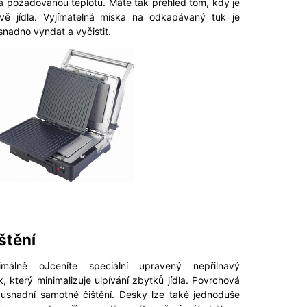
na požadovanou teplotu. Máte tak přehled tom, kdy je
ravě jídla. Vyjímatelná miska na odkapávaný tuk je
 snadno vyndat a vyčistit.
štění
málně oJceníte speciální upravený nepřilnavý
, který minimalizuje ulpívání zbytků jídla. Povrchová
 usnadní samotné čištění. Desky lze také jednoduše