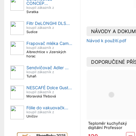
CONCEP...
koupil zákazník z
Svratka
Filtr DeLONGHI DLS...
koupil zákazník z
NÁVODY A DOKUM
Sudice
Návod k použití.pdf
Frapovač mléka Cam...
koupil zákazník z
Albrechtice v Jizerských
horac
DOPORUČENÉ PŘÍ
Sendvičovač Adler ...
koupil zákazník z
Tuhaň
NESCAFÉ Dolce Gust...
koupil zákazník z
Moravská Třebová
Fólie do vakuovačk...
koupil zákazník z
Uničov
Teploměr kuchyňský
digitální Professor
91733 s minutkou