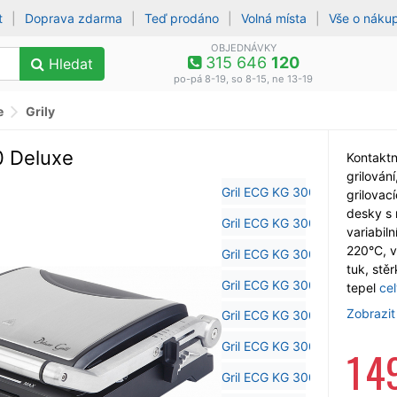
t
|
Doprava zdarma
|
Teď prodáno
|
Volná místa
|
Vše o náku
OBJEDNÁVKY
315 646
120
Hledat
po-pá 8-19, so 8-15, ne 13-19
e
Grily
0 Deluxe
Kontaktn
grilován
grilovac
desky s 
variabil
220°C, v
tuk, stěr
tepel
ce
Zobrazit
1 4