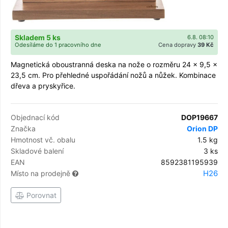
Skladem 5 ks
6.8. 08:10
Odesíláme do 1 pracovního dne
Cena dopravy
39 Kč
Magnetická oboustranná deska na nože o rozměru 24 x 9,5 x
23,5 cm. Pro přehledné uspořádání nožů a nůžek. Kombinace
dřeva a pryskyřice.
Objednací kód
DOP19667
Značka
Orion DP
Hmotnost vč. obalu
1.5 kg
Skladové balení
3 ks
EAN
8592381195939
H26
Místo na prodejně
Porovnat