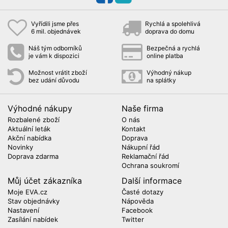
Vyřídili jsme přes
Rychlá a spolehlivá
6 mil. objednávek
doprava do domu
Náš tým odborníků
Bezpečná a rychlá
je vám k dispozici
online platba
Možnost vrátit zboží
Výhodný nákup
bez udání důvodu
na splátky
Výhodné nákupy
Naše firma
Rozbalené zboží
O nás
Aktuální leták
Kontakt
Akční nabídka
Doprava
Novinky
Nákupní řád
Doprava zdarma
Reklamační řád
Ochrana soukromí
Můj účet zákazníka
Další informace
Moje EVA.cz
Časté dotazy
Stav objednávky
Nápověda
Nastavení
Facebook
Zasílání nabídek
Twitter