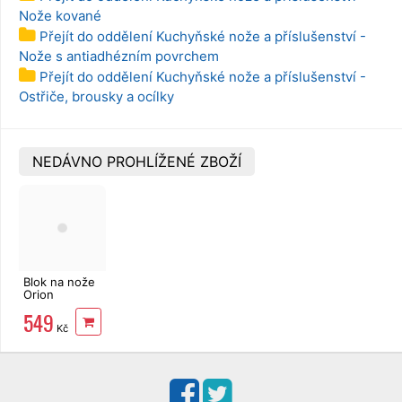
Nože kované
Přejít do oddělení Kuchyňské nože a příslušenství -
Nože s antiadhézním povrchem
Přejít do oddělení Kuchyňské nože a příslušenství -
Ostřiče, brousky a ocílky
NEDÁVNO PROHLÍŽENÉ ZBOŽÍ
Blok na nože
Orion
akácie/resin
549
oboustranný
Kč
magnetický
RIVER