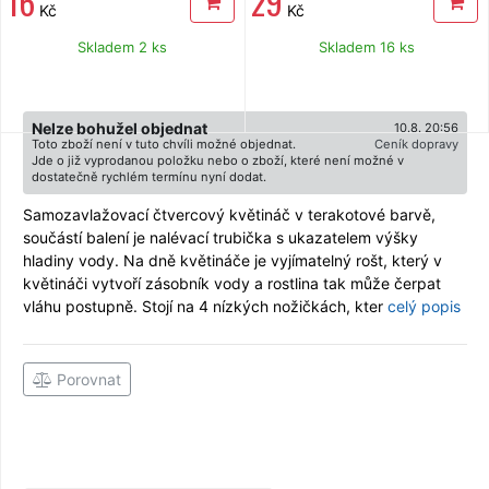
16
29
Kč
Kč
Skladem 2 ks
Skladem 16 ks
Nelze bohužel objednat
10.8. 20:56
Toto zboží není v tuto chvíli možné objednat.
Ceník dopravy
Jde o již vyprodanou položku nebo o zboží, které není možné v
dostatečně rychlém termínu nyní dodat.
Samozavlažovací čtvercový květináč v terakotové barvě,
součástí balení je nalévací trubička s ukazatelem výšky
hladiny vody. Na dně květináče je vyjímatelný rošt, který v
květináči vytvoří zásobník vody a rostlina tak může čerpat
vláhu postupně. Stojí na 4 nízkých nožičkách, kter
celý popis
Porovnat