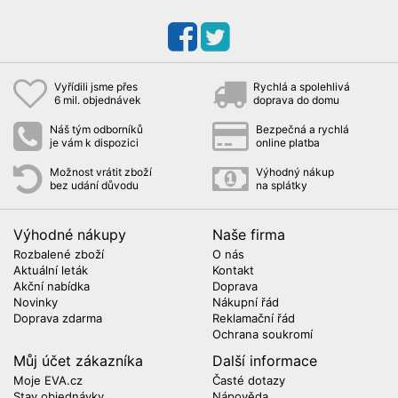
Vyřídili jsme přes
Rychlá a spolehlivá
6 mil. objednávek
doprava do domu
Náš tým odborníků
Bezpečná a rychlá
je vám k dispozici
online platba
Možnost vrátit zboží
Výhodný nákup
bez udání důvodu
na splátky
Výhodné nákupy
Naše firma
Rozbalené zboží
O nás
Aktuální leták
Kontakt
Akční nabídka
Doprava
Novinky
Nákupní řád
Doprava zdarma
Reklamační řád
Ochrana soukromí
Můj účet zákazníka
Další informace
Moje EVA.cz
Časté dotazy
Stav objednávky
Nápověda