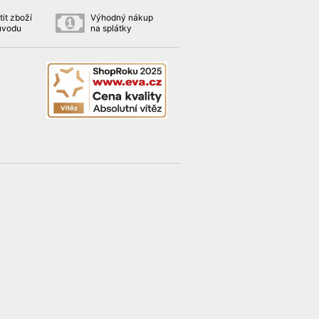
it zboží
Výhodný nákup
ůvodu
na splátky