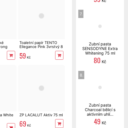
Kč
7.
ké
Toaletní papír TENTO
Zubní pasta
rong
Ellegance Pink 3vrstvý 8
SENSODYNE Extra
 34 m
rolí, 144 m
59
Whitening 75 ml
80
Kč
Kč
8.
Zubní pasta
Charcoal bělicí s
aktivním uhlí...
a White
ZP LACALUT Aktiv 75 ml
49
69
Kč
Kč