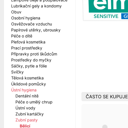
Lubrikační gely a kondomy
Obuv
Osobní hygiena
Osvěžovače vzduchu
Papírové utěrky, ubrousky
Péče o dítě
Pleťová kosmetika
Prací prostředky
Přípravky proti škůdcům
Prostředky do myčky
Sáčky, pytle a fólie
Svíčky
Tělová kosmetika
Úklidové pomůcky
Ústní hygiena
Dentální nitě
ČASTO SE KUPUJE
Péče o umělý chrup
Ústní vody
Zubní kartáčky
Zubní pasty
Bělicí