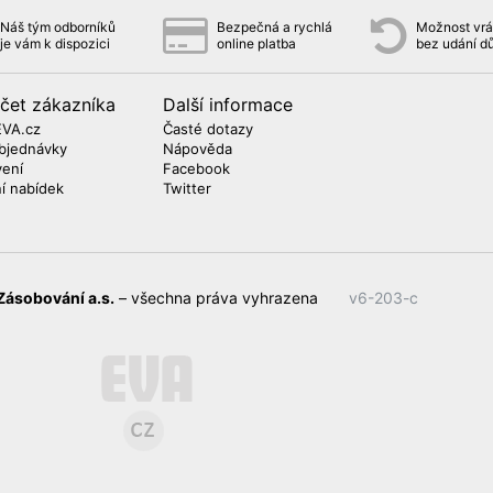
Náš tým odborníků
Bezpečná a rychlá
Možnost vrát
je vám k dispozici
online platba
bez udání d
čet zákazníka
Další informace
EVA.cz
Časté dotazy
bjednávky
Nápověda
vení
Facebook
ní nabídek
Twitter
Zásobování a.s.
– všechna práva vyhrazena
v6-203-c