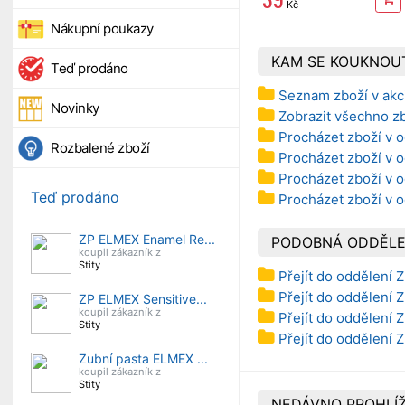
Kč
Nákupní poukazy
KAM SE KOUKNOU
Teď prodáno
Seznam zboží v akc
Novinky
Zobrazit všechno z
Procházet zboží v o
Rozbalené zboží
Procházet zboží v o
Procházet zboží v o
Teď prodáno
Procházet zboží v 
ZP ELMEX Enamel Re...
PODOBNÁ ODDĚLE
koupil zákazník z
Stity
Přejít do oddělení 
Přejít do oddělení Z
ZP ELMEX Sensitive...
koupil zákazník z
Přejít do oddělení 
Stity
Přejít do oddělení 
Zubní pasta ELMEX ...
koupil zákazník z
Stity
NEDÁVNO PROHLÍŽ