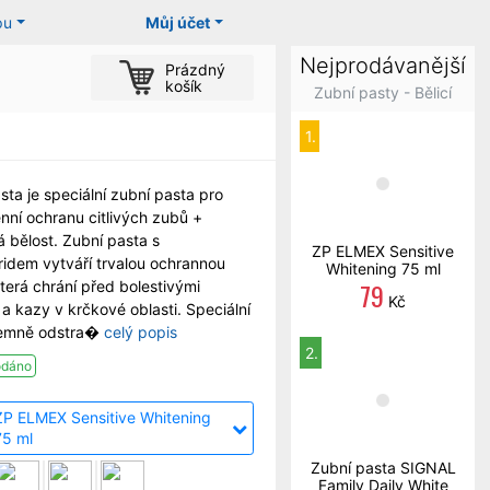
pu
Můj účet
Nejprodávanější
Prázdný
košík
Zubní pasty - Bělicí
1.
sta je speciální zubní pasta pro
ní ochranu citlivých zubů +
á bělost. Zubní pasta s
ZP ELMEX Sensitive
ridem vytváří trvalou ochrannou
Whitening 75 ml
79
která chrání před bolestivými
Kč
a kazy v krčkové oblasti. Speciální
jemně odstra�
celý popis
2.
odáno
ZP ELMEX Sensitive Whitening
75 ml
Zubní pasta SIGNAL
Family Daily White