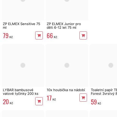
ZP ELMEX Sensitive 75
ZP ELMEX Junior pro
ml
děti 6-12 let 75 ml
79
66
Kč
Kč
LYBAR bambusové
10x houbička na nádobí
Toaletní papír 
vatové tyčinky 200 ks
Forest 3vrstvý 8 
17
144 m
20
59
Kč
Kč
Kč