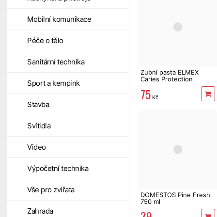
Mobilní komunikace
Péče o tělo
Sanitární technika
Zubní pasta ELMEX
Caries Protection
Sport a kempink
Whitening 75 ml
75
Kč
Stavba
Svítidla
Video
Výpočetní technika
Vše pro zvířata
DOMESTOS Pine Fresh
750 ml
Zahrada
39