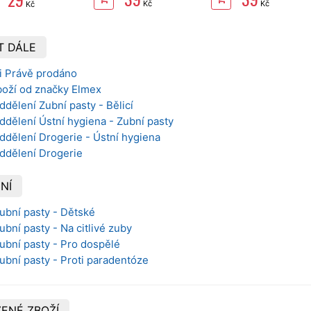
Kč
Kč
Kč
T DÁLE
i Právě prodáno
boží od značky Elmex
ddělení Zubní pasty - Bělicí
ddělení Ústní hygiena - Zubní pasty
ddělení Drogerie - Ústní hygiena
oddělení Drogerie
NÍ
Zubní pasty - Dětské
ubní pasty - Na citlivé zuby
Zubní pasty - Pro dospělé
Zubní pasty - Proti paradentóze
ENÉ ZBOŽÍ