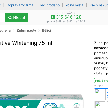
t
|
Doprava zdarma
|
Teď prodáno
|
Volná místa
|
Vše o náku
OBJEDNÁVKY
315 646
120
Hledat
po-pá 8-19, so 8-15, ne 13-19
hygiena
Zubní pasty
Bělicí
tive Whitening 75 ml
Zubní pa
každoden
přirozen
aminfluo
vrstvu, 
podněty 
složení 
Právě pr
VARIANTY