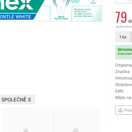
79
K
Jednotková
1
ks
Sklade
Odesílám
Objedna
Značka
Hmotnost
Skladové
EAN
Místo na
 SPOLEČNĚ S
Por