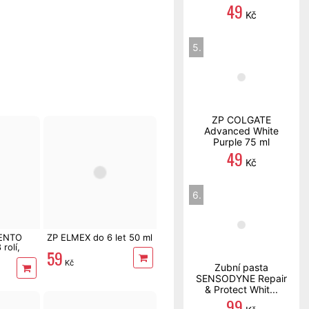
49
Kč
5.
ZP COLGATE
Advanced White
Purple 75 ml
49
Kč
6.
TENTO
ZP ELMEX do 6 let 50 ml
rolí,
59
Kč
Zubní pasta
SENSODYNE Repair
& Protect Whit...
99