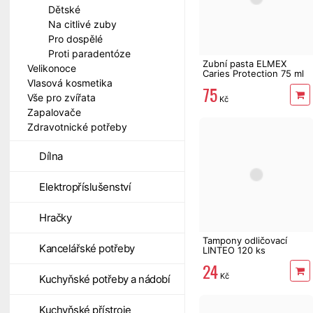
Dětské
Na citlivé zuby
Pro dospělé
Proti paradentóze
Zubní pasta ELMEX
Velikonoce
Caries Protection 75 ml
Vlasová kosmetika
75
Vše pro zvířata
Kč
Zapalovače
Zdravotnické potřeby
Dílna
Elektropříslušenství
Hračky
Tampony odličovací
Kancelářské potřeby
LINTEO 120 ks
24
Kč
Kuchyňské potřeby a nádobí
Kuchyňské přístroje