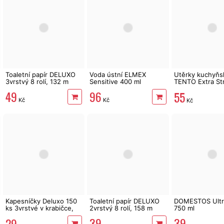
Toaletní papír DELUXO
Voda ústní ELMEX
Utěrky kuchyňs
3vrstvý 8 rolí, 132 m
Sensitive 400 ml
TENTO Extra St
3vrstvé, 2 role,
49
96
55
Kč
Kč
Kč
Kapesníčky Deluxo 150
Toaletní papír DELUXO
DOMESTOS Ultr
ks 3vrstvé v krabičce,
2vrstvý 8 rolí, 158 m
750 ml
šedé květy
39
39
29