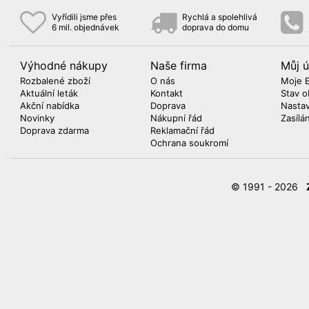
Vyřídili jsme přes
Rychlá a spolehlivá
6 mil. objednávek
doprava do domu
Výhodné nákupy
Naše firma
Můj ú
Rozbalené zboží
O nás
Moje 
Aktuální leták
Kontakt
Stav o
Akční nabídka
Doprava
Nasta
Novinky
Nákupní řád
Zasílá
Doprava zdarma
Reklamační řád
Ochrana soukromí
© 1991 - 2026