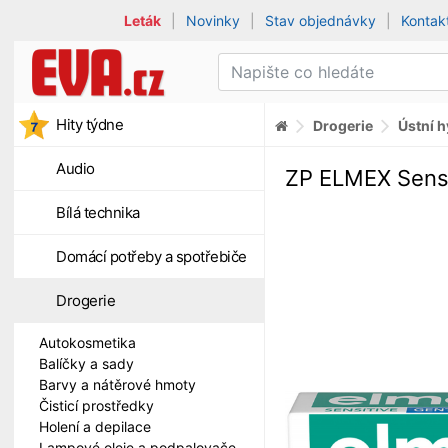
Leták
|
Novinky
|
Stav objednávky
|
Kontak
Hity týdne
Drogerie
Ústní 
Audio
ZP ELMEX Sensi
Bílá technika
Domácí potřeby a spotřebiče
Drogerie
Autokosmetika
Balíčky a sady
Barvy a nátěrové hmoty
Čisticí prostředky
Holení a depilace
Lampové oleje a podpalovače