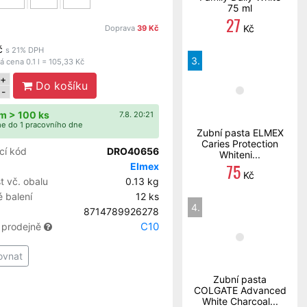
75 ml
27
Kč
Doprava
39 Kč
č
s 21% DPH
3.
 cena 0.1 l = 105,33 Kč
+
Do košíku
-
m > 100 ks
7.8. 20:21
e do 1 pracovního dne
Zubní pasta ELMEX
Caries Protection
cí kód
DRO40656
Whiteni...
75
Elmex
Kč
 vč. obalu
0.13 kg
 balení
12 ks
4.
8714789926278
C10
 prodejně
ovnat
Zubní pasta
COLGATE Advanced
White Charcoal...