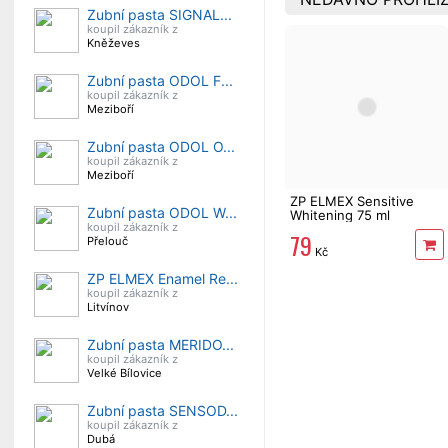
Zubní pasta SIGNAL...
koupil zákazník z
Kněževes
Zubní pasta ODOL F...
koupil zákazník z
Meziboří
Zubní pasta ODOL O...
koupil zákazník z
Meziboří
ZP ELMEX Sensitive
Zubní pasta ODOL W...
Whitening 75 ml
koupil zákazník z
79
Přelouč
Kč
ZP ELMEX Enamel Re...
koupil zákazník z
Litvínov
Zubní pasta MERIDO...
koupil zákazník z
Velké Bílovice
Zubní pasta SENSOD...
koupil zákazník z
Dubá