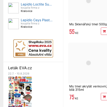
Lepidlo Loctite Su...
koupila firma z
Kralovice
Lepidlo Ceys Plast...
koupila firma z
Ms Sklenářský tmel 500g
Kralovice
55
Kč
Leták EVA.cz
22.7. - 10.8.2026
Ms tmel akrylát venkovní
bílá 315ml
75
Kč