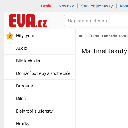
Leták
|
Novinky
|
Stav objednávky
|
Kon
Hity týdne
Dílna, zahrada a vo
Audio
Ms Tmel tekutý
Bílá technika
Domácí potřeby a spotřebiče
Drogerie
Dílna
Elektropříslušenství
Hračky