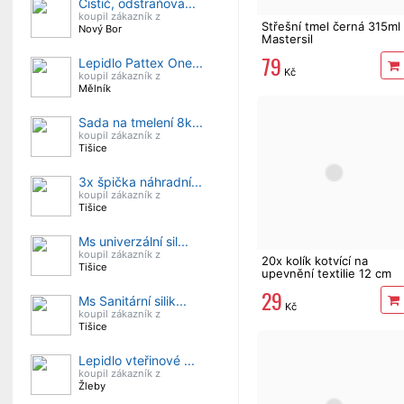
Čistič, odstraňova...
koupil zákazník z
Střešní tmel černá 315ml
Nový Bor
Mastersil
79
Lepidlo Pattex One...
Kč
koupil zákazník z
Mělník
Sada na tmelení 8k...
koupil zákazník z
Tišice
3x špička náhradní...
koupil zákazník z
Tišice
Ms univerzální sil...
koupil zákazník z
20x kolík kotvící na
Tišice
upevnění textilie 12 cm
29
Ms Sanitární silik...
Kč
koupil zákazník z
Tišice
Lepidlo vteřinové ...
koupil zákazník z
Žleby