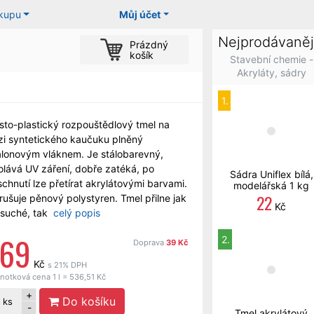
ákupu
Můj účet
Nejprodávaněj
Prázdný
košík
Stavební chemie -
Akryláty, sádry
1.
asto-plastický rozpouštědlový tmel na
zi syntetického kaučuku plněný
alonovým vláknem. Je stálobarevný,
olává UV záření, dobře zatéká, po
Sádra Uniflex bílá,
chnutí lze přetírat akrylátovými barvami.
modelářská 1 kg
22
ušuje pěnový polystyren. Tmel přilne jak
Kč
 suché, tak
celý popis
169
2.
Doprava
39 Kč
Kč
s 21% DPH
notková cena 1 l = 536,51 Kč
+
Do košíku
ks
-
Tmel akrylátový