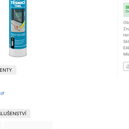
S
Od
Ob
Zn
Hm
Sk
EA
Mí
ENTY
pdf
SLUŠENSTVÍ