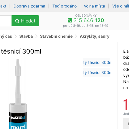
takt
|
Doprava zdarma
|
Teď prodáno
|
Volná místa
|
Vše o n
OBJEDNÁVKY
315 646
120
Hledat
po-pá 8-19, so 8-15, ne 13-19
lný čas
Stavba
Stavební chemie
Akryláty, sádry
 těsnicí 300ml
El
bá
dr
od
vys
Nar
na
Jed
1