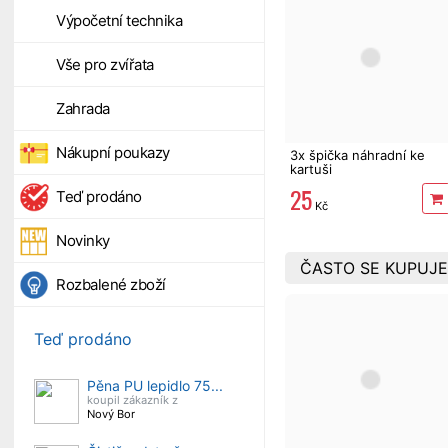
Výpočetní technika
Vše pro zvířata
Zahrada
Nákupní poukazy
3x špička náhradní ke
kartuši
25
Teď prodáno
Kč
Novinky
ČASTO SE KUPUJE
Rozbalené zboží
Teď prodáno
Pěna PU lepidlo 75...
koupil zákazník z
Nový Bor