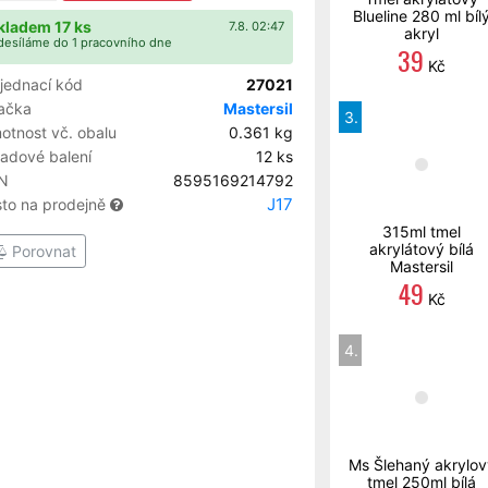
Blueline 280 ml bíl
kladem 17 ks
7.8. 02:47
akryl
esíláme do 1 pracovního dne
39
Kč
jednací kód
27021
ačka
Mastersil
3.
otnost vč. obalu
0.361 kg
ladové balení
12 ks
N
8595169214792
J17
sto na prodejně
315ml tmel
akrylátový bílá
Porovnat
Mastersil
49
Kč
4.
Ms Šlehaný akrylov
tmel 250ml bílá