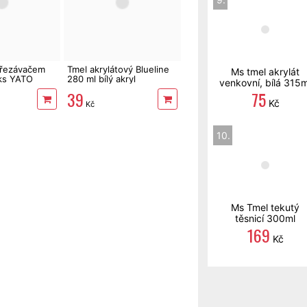
ořezávačem
Tmel akrylátový Blueline
Ms tmel akrylát
 ks YATO
280 ml bílý akryl
venkovní, bílá 315m
39
75
Kč
Kč
10.
Ms Tmel tekutý
těsnicí 300ml
169
Kč