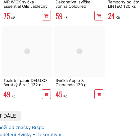
AIR WICK svíčka
Dekorativní svíčka
Tampony odličo
Essential Oils Jablečný
vonná Coloured
LINTEO 120 ks
sad & Cejlonská skořice
Raspberry Cloud 170 g
24
75
59
185 g
Kč
Kč
Kč
Toaletní papír DELUXO
Svíčka Apple &
3vrstvý 8 rolí, 132 m
Cinnamon 120 g
49
45
Kč
Kč
T DÁLE
oží od značky Bispol
ddělení Svíčky - Dekorativní