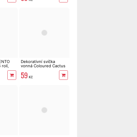
TENTO
Dekorativní svíčka
rolí,
vonná Coloured Cactus
Flower 170 g
59
Kč