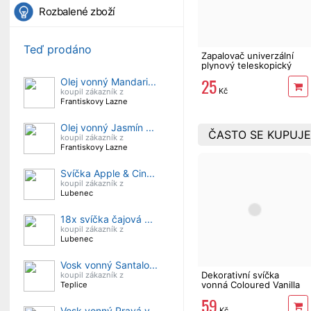
Rozbalené zboží
Teď prodáno
Zapalovač univerzální
plynový teleskopický
25
Olej vonný Mandari...
Kč
koupil zákazník z
Frantiskovy Lazne
Olej vonný Jasmín ...
ČASTO SE KUPUJE
koupil zákazník z
Frantiskovy Lazne
Svíčka Apple & Cin...
koupil zákazník z
Lubenec
18x svíčka čajová ...
koupil zákazník z
Lubenec
Vosk vonný Santalo...
Dekorativní svíčka
koupil zákazník z
vonná Coloured Vanilla
Teplice
170 g
59
Vosk vonný Pravá v...
Kč