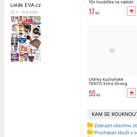
10x houbička na nádobí
Leták EVA.cz
17
22.7. - 10.8.2026
Kč
Utěrky kuchyňské
TENTO Extra Strong
3vrstvé, 2 role, 34 m
55
Kč
KAM SE KOUKNOU
Zobrazit všechno zb
Procházet zboží v o