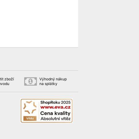
it zboží
Výhodný nákup
ůvodu
na splátky