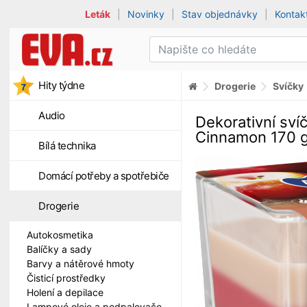
Leták
|
Novinky
|
Stav objednávky
|
Kontak
Hity týdne
Drogerie
Svíčky
Audio
Dekorativní sví
Cinnamon 170 
Bílá technika
Domácí potřeby a spotřebiče
Drogerie
Autokosmetika
Balíčky a sady
Barvy a nátěrové hmoty
Čisticí prostředky
Holení a depilace
Lampové oleje a podpalovače