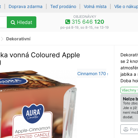
t
|
Doprava zdarma
|
Teď prodáno
|
Volná místa
|
Vše o náku
OBJEDNÁVKY
315 646
120
Hledat
po-pá 8-19, so 8-15, ne 13-19
Dekorativní
čka vonná Coloured Apple
Dekorati
g
se 2 kno
atmosfér
jablka a
Doba hoř
Všechny 
Nelze 
Toto zbož
Jde o ji
není mož
dodat.
Por