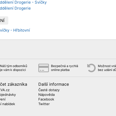
ddělení Drogerie - Svíčky
oddělení Drogerie
NÍ
víčky - Hřbitovní
Náš tým odborníků
Bezpečná a rychlá
Možnost vrát
je vám k dispozici
online platba
bez udání d
čet zákazníka
Další informace
EVA.cz
Časté dotazy
bjednávky
Nápověda
vení
Facebook
ní nabídek
Twitter