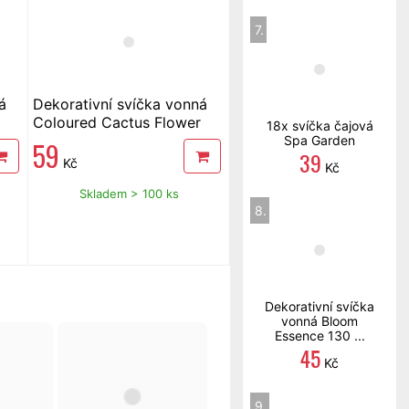
7.
á
Dekorativní svíčka vonná
Coloured Cactus Flower
18x svíčka čajová
170 g
Spa Garden
59
39
Kč
Kč
Skladem > 100 ks
8.
Dekorativní svíčka
vonná Bloom
Essence 130 ...
45
Kč
9.