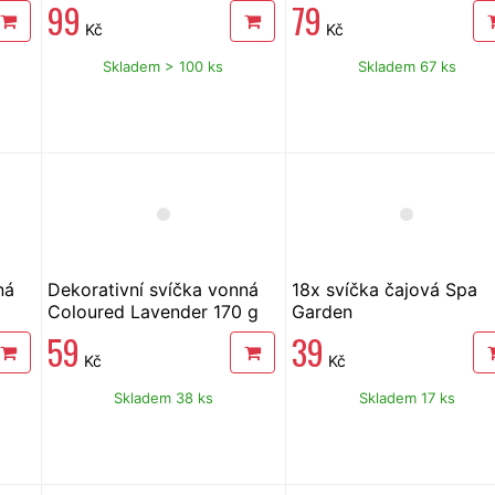
cm, 300 g
99
79
Kč
Kč
Skladem > 100 ks
Skladem 67 ks
ná
Dekorativní svíčka vonná
18x svíčka čajová Spa
Coloured Lavender 170 g
Garden
59
39
Kč
Kč
Skladem 38 ks
Skladem 17 ks