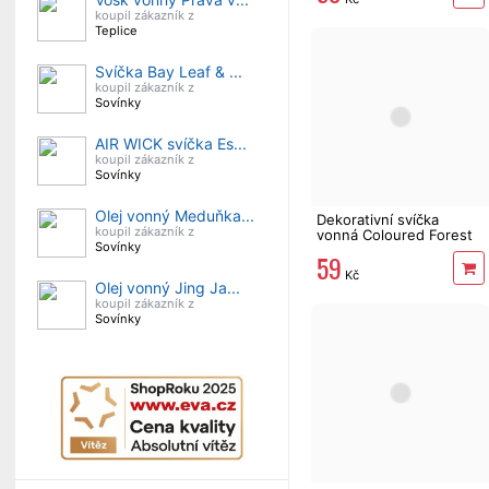
koupil zákazník z
Teplice
Svíčka Bay Leaf & ...
koupil zákazník z
Sovínky
AIR WICK svíčka Es...
koupil zákazník z
Sovínky
Olej vonný Meduňka...
Dekorativní svíčka
koupil zákazník z
vonná Coloured Forest
Sovínky
Fruits 170 g
59
Kč
Olej vonný Jing Ja...
koupil zákazník z
Sovínky