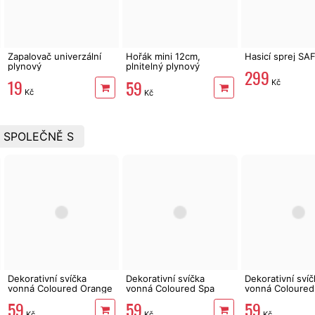
Zapalovač univerzální
Hořák mini 12cm,
Hasicí sprej SA
plynový
plnitelný plynový
299
zapalovač
19
59
Kč
Kč
Kč
 SPOLEČNĚ S
Dekorativní svíčka
Dekorativní svíčka
Dekorativní svíč
vonná Coloured Orange
vonná Coloured Spa
vonná Coloured
170 g
Garden 170 g
Lavender 170 g
59
59
59
Kč
Kč
Kč