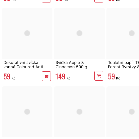
Dekorativní svíčka
Svíčka Apple &
Toaletní papír 
vonná Coloured Anti
Cinnamon 500 g
Forest 3vrstvý 8 
Tobacco 170 g
144 m
149
59
59
Kč
Kč
Kč