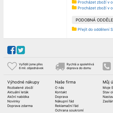
Procházet zboží v o
Procházet zboží v 
PODOBNÁ ODDĚLE
Přejít do oddělení S
Vyřídili jsme přes
Rychlá a spolehlivá
6 mil. objednávek
doprava do domu
Výhodné nákupy
Naše firma
Můj ú
Rozbalené zboží
O nás
Moje 
Aktuální leták
Kontakt
Stav o
Akční nabídka
Doprava
Nasta
Novinky
Nákupní řád
Zasílá
Doprava zdarma
Reklamační řád
Ochrana soukromí