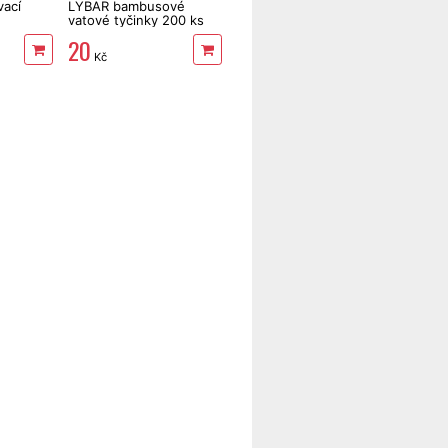
vací
LYBAR bambusové
vatové tyčinky 200 ks
20
Kč