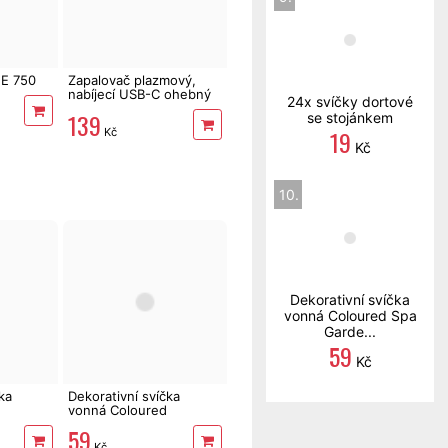
FE 750
Zapalovač plazmový,
nabíjecí USB-C ohebný
24x svíčky dortové
Extol Premium 8848130
139
se stojánkem
19
Kč
Kč
10.
Dekorativní svíčka
vonná Coloured Spa
Garde...
59
Kč
ka
Dekorativní svíčka
vonná Coloured
Strawberry 170 g
59
Kč