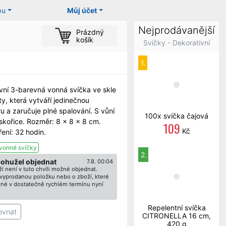
pu
Můj účet
Nejprodávanější
Prázdný
košík
Svíčky - Dekorativní
1.
vní 3-barevná vonná svíčka ve skle
ty, která vytváří jedinečnou
u a zaručuje plné spalování. S vůní
100x svíčka čajová
 skořice. Rozměr: 8 x 8 x 8 cm.
109
Kč
ení: 32 hodin.
vonné svíčky
2.
bohužel objednat
7.8. 00:04
í není v tuto chvíli možné objednat.
ž vyprodanou položku nebo o zboží, které
né v dostatečně rychlém termínu nyní
Repelentní svíčka
ovnat
CITRONELLA 16 cm,
420 g