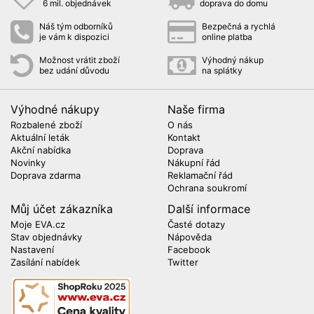
6 mil. objednávek
doprava do domu
Náš tým odborníků
Bezpečná a rychlá
je vám k dispozici
online platba
Možnost vrátit zboží
Výhodný nákup
bez udání důvodu
na splátky
Výhodné nákupy
Naše firma
Rozbalené zboží
O nás
Aktuální leták
Kontakt
Akční nabídka
Doprava
Novinky
Nákupní řád
Doprava zdarma
Reklamační řád
Ochrana soukromí
Můj účet zákazníka
Další informace
Moje EVA.cz
Časté dotazy
Stav objednávky
Nápověda
Nastavení
Facebook
Zasílání nabídek
Twitter