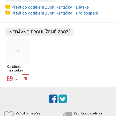
Přejít do oddělení Zubní kartáčky - Dětské
Přejít do oddělení Zubní kartáčky - Pro dospělé
NEDÁVNO PROHLÍŽENÉ ZBOŽÍ
Kartáček
mezizubní
Rebi Dental
69
0,5 mm
Kč
červené 8 ks
Vyřídili jsme přes
Rychlá a spolehlivá