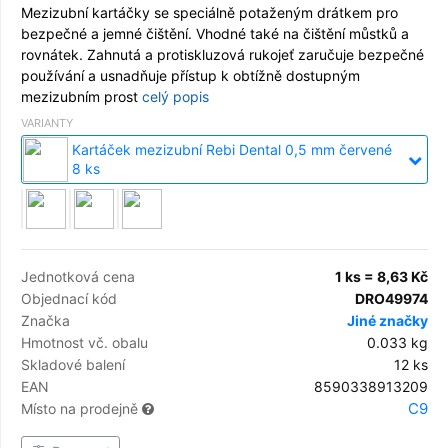
Mezizubní kartáčky se speciálně potaženým drátkem pro
bezpečné a jemné čištění. Vhodné také na čištění můstků a
rovnátek. Zahnutá a protiskluzová rukojeť zaručuje bezpečné
používání a usnadňuje přístup k obtížně dostupným
mezizubním prost
celý popis
VARIANTY
Kartáček mezizubní Rebi Dental 0,5 mm červené
8 ks
Jednotková cena
1 ks = 8,63 Kč
Objednací kód
DRO49974
Značka
Jiné značky
Hmotnost vč. obalu
0.033 kg
Skladové balení
12 ks
EAN
8590338913209
C9
Místo na prodejně