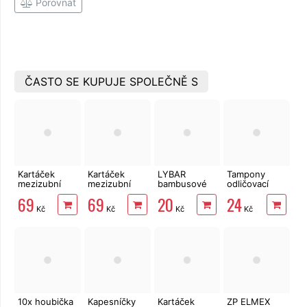
Porovnat
ČASTO SE KUPUJE SPOLEČNĚ S
Kartáček
Kartáček
LYBAR
Tampony
mezizubní
mezizubní
bambusové
odličovací
Rebi Dental
Rebi Dental
vatové
LINTEO 120
69
69
20
24
0,6 mm
0,4 mm
tyčinky 200
ks
Kč
Kč
Kč
Kč
modré 8 ks
oranžové 8
ks
ks
10x houbička
Kapesníčky
Kartáček
ZP ELMEX