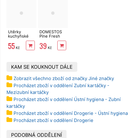
Utěrky
DOMESTOS
kuchyňské
Pine Fresh
TENTO Extra
750 ml
55
39
Strong
Kč
Kč
3vrstvé, 2
role, 34 m
KAM SE KOUKNOUT DÁLE
Zobrazit všechno zboží od značky Jiné značky
Procházet zboží v oddělení Zubní kartáčky -
Mezizubní kartáčky
Procházet zboží v oddělení Ústní hygiena - Zubní
kartáčky
Procházet zboží v oddělení Drogerie - Ústní hygiena
Procházet zboží v oddělení Drogerie
PODOBNÁ ODDĚLENÍ