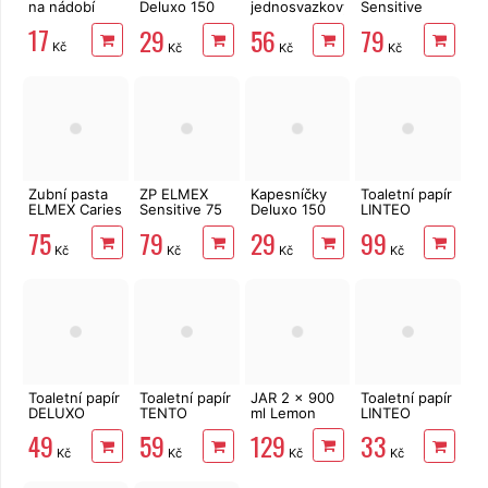
na nádobí
Deluxo 150
jednosvazkový
Sensitive
ks 3vrstvé v
TePe
Whitening 75
17
29
56
79
krabičce,
ml
Kč
Kč
Kč
Kč
šedé květy
Zubní pasta
ZP ELMEX
Kapesníčky
Toaletní papír
ELMEX Caries
Sensitive 75
Deluxo 150
LINTEO
Protection 75
ml
ks 3vrstvé v
3vrstvý 16
75
79
29
99
ml
krabičce,
rolí, 240 m
Kč
Kč
Kč
Kč
zvířátka
Toaletní papír
Toaletní papír
JAR 2 x 900
Toaletní papír
DELUXO
TENTO
ml Lemon
LINTEO
3vrstvý 8 rolí,
Forest
Vlhčený 60
129
49
59
33
132 m
3vrstvý 8 rolí,
ks s dubovou
Kč
Kč
Kč
Kč
144 m
kůrou