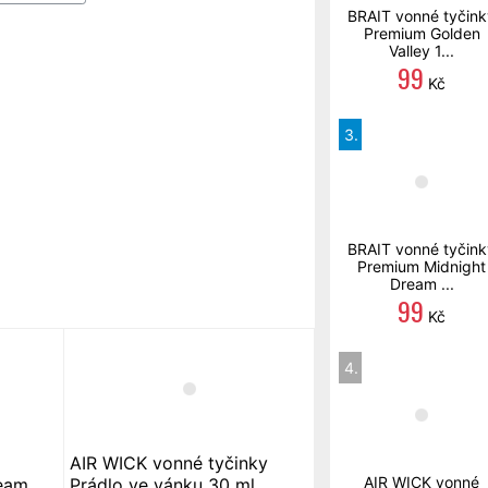
BRAIT vonné tyčink
Premium Golden
Valley 1...
99
Kč
3.
BRAIT vonné tyčink
Premium Midnight
Dream ...
99
Kč
4.
AIR WICK vonné tyčinky
AIR WICK vonné
eam
Prádlo ve vánku 30 ml