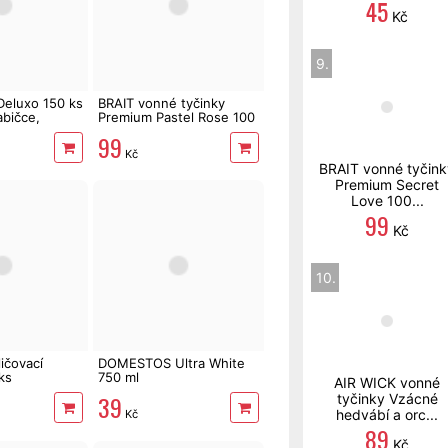
45
Kč
9.
Deluxo 150 ks
BRAIT vonné tyčinky
abičce,
Premium Pastel Rose 100
ml
99
Kč
BRAIT vonné tyčink
Premium Secret
Love 100...
99
Kč
10.
ičovací
DOMESTOS Ultra White
ks
750 ml
AIR WICK vonné
39
tyčinky Vzácné
hedvábí a orc...
Kč
89
Kč