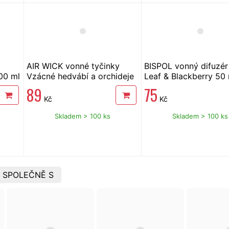
AIR WICK vonné tyčinky
BISPOL vonný difuzér
00 ml
Vzácné hedvábí a orchideje
Leaf & Blackberry 50
z orientu 30 ml
89
75
Kč
Kč
Skladem > 100 ks
Skladem > 100 ks
 SPOLEČNĚ S