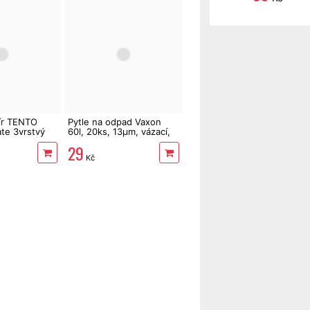
pír TENTO
Pytle na odpad Vaxon
ate 3vrstvý
60l, 20ks, 13µm, vázací,
 m
fialové, levandule
29
Kč