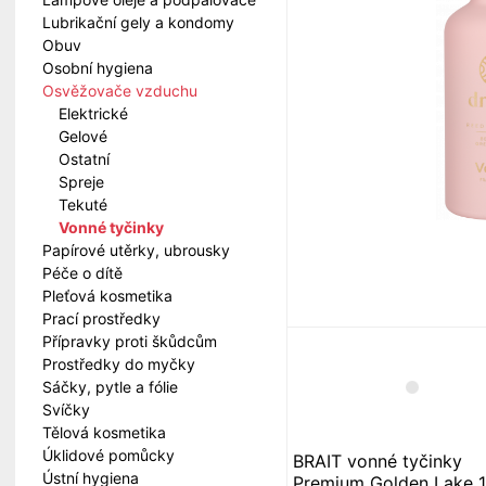
Lubrikační gely a kondomy
Obuv
Osobní hygiena
Osvěžovače vzduchu
Elektrické
Gelové
Ostatní
Spreje
Tekuté
Vonné tyčinky
Papírové utěrky, ubrousky
Péče o dítě
Pleťová kosmetika
Prací prostředky
Přípravky proti škůdcům
Prostředky do myčky
Sáčky, pytle a fólie
Svíčky
Tělová kosmetika
Úklidové pomůcky
BRAIT vonné tyčinky
Ústní hygiena
Premium Golden Lake 