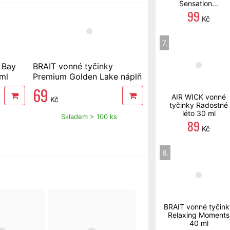
Sensation...
99
Kč
7.
 Bay
BRAIT vonné tyčinky
 ml
Premium Golden Lake náplň
100 ml
69
AIR WICK vonné
Kč
tyčinky Radostné
léto 30 ml
Skladem > 100 ks
89
Kč
8.
BRAIT vonné tyčink
Relaxing Moments
40 ml