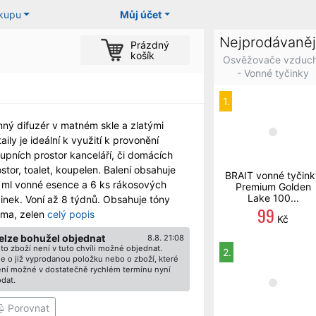
ákupu
Můj účet
Nejprodávaněj
Prázdný
košík
Osvěžovače vzduc
- Vonné tyčinky
1.
nný difuzér v matném skle a zlatými
aily je ideální k využití k provonění
upních prostor kanceláří, či domácích
stor, toalet, koupelen. Balení obsahuje
BRAIT vonné tyčink
 ml vonné esence a 6 ks rákosových
Premium Golden
Lake 100...
činek. Voní až 8 týdnů. Obsahuje tóny
99
žma, zelen
celý popis
Kč
elze bohužel objednat
8.8. 21:08
to zboží není v tuto chvíli možné objednat.
2.
e o již vyprodanou položku nebo o zboží, které
ní možné v dostatečně rychlém termínu nyní
dat.
Porovnat