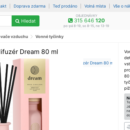
takt
|
Doprava zdarma
|
Teď prodáno
|
Volná místa
|
Vše o n
OBJEDNÁVKY
315 646
120
Hledat
po-pá 8-19, so 8-15, ne 13-19
vače vzduchu
Vonné tyčinky
ifuzér Dream 80 ml
Vo
det
vst
pro
80
ty
pi
N
To
Jd
ne
do