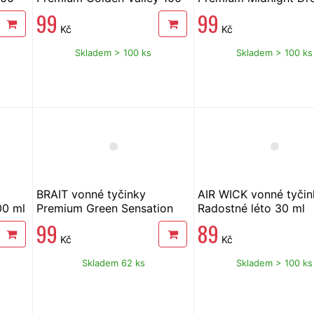
ml
100 ml
99
99
Kč
Kč
Skladem > 100 ks
Skladem > 100 ks
BRAIT vonné tyčinky
AIR WICK vonné tyčin
00 ml
Premium Green Sensation
Radostné léto 30 ml
100 ml
99
89
Kč
Kč
Skladem 62 ks
Skladem > 100 ks