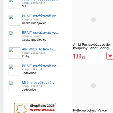
koupil zákazník z
Štětí
BRAIT osvěžovač vz...
koupila firma z
České Budějovice
BRAIT osvěžovač vz...
koupila firma z
České Budějovice
Ambi Pur osvěžovač do
koupelny Lenor Spring
AIR WICK Active Fr...
Awakening 2 x 8 ml
koupil zákazník z
139
Zdiby
Kč
BRAIT osvěžovač vz...
koupil zákazník z
Jedovnice
Miléne osvěžovač v...
koupil zákazník z
Jedovnice
Pytle na odpad Vaxon