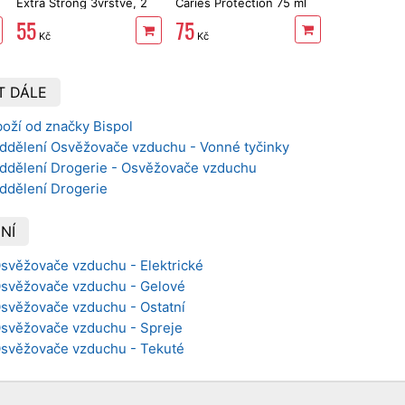
Extra Strong 3vrstvé, 2
Caries Protection 75 ml
role, 34 m
75
55
Kč
Kč
T DÁLE
oží od značky Bispol
oddělení Osvěžovače vzduchu - Vonné tyčinky
oddělení Drogerie - Osvěžovače vzduchu
oddělení Drogerie
NÍ
Osvěžovače vzduchu - Elektrické
 Osvěžovače vzduchu - Gelové
Osvěžovače vzduchu - Ostatní
 Osvěžovače vzduchu - Spreje
 Osvěžovače vzduchu - Tekuté