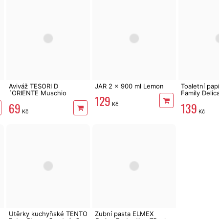
Aviváž TESORI D
JAR 2 x 900 ml Lemon
Toaletní pa
´ORIENTE Muschio
Family Delic
129
Bianco 760 ml 38 PD
24 rolí, 337
69
139
Kč
Kč
Kč
Utěrky kuchyňské TENTO
Zubní pasta ELMEX