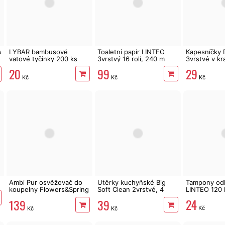
s
LYBAR bambusové
Toaletní papír LINTEO
Kapesníčky 
vatové tyčinky 200 ks
3vrstvý 16 rolí, 240 m
3vrstvé v kr
zvířátka
20
99
29
Kč
Kč
Kč
Ambi Pur osvěžovač do
Utěrky kuchyňské Big
Tampony odl
koupelny Flowers&Spring
Soft Clean 2vrstvé, 4
LINTEO 120 
2 x 8 ml
role, 41 m
24
139
39
Kč
Kč
Kč