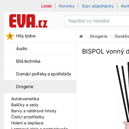
Leták
|
Novinky
|
Stav objednávky
|
Kon
Hity týdne
Drogerie
Osvěžo
Audio
BISPOL vonný d
Bílá technika
Domácí potřeby a spotřebiče
Drogerie
Autokosmetika
Balíčky a sady
Barvy a nátěrové hmoty
Čisticí prostředky
Holení a depilace
Lampové oleje a podpalovače