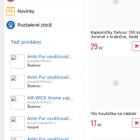
Novinky
Rozbalené zboží
Kapesníčky Deluxo 150 k
3vrstvé v krabičce, šedé
květy
Teď prodáno
29
Kč
Ambi Pur osvěžovač...
koupila firma z
Šluknov
Ambi Pur osvěžovač...
koupila firma z
Šluknov
AIR WICK Aroma vap...
koupila firma z
Šluknov
10x houbička na nádobí
Ambi Pur osvěžovač...
17
koupil zákazník z
Kč
Volyně
Ambi Pur osvěžovač...