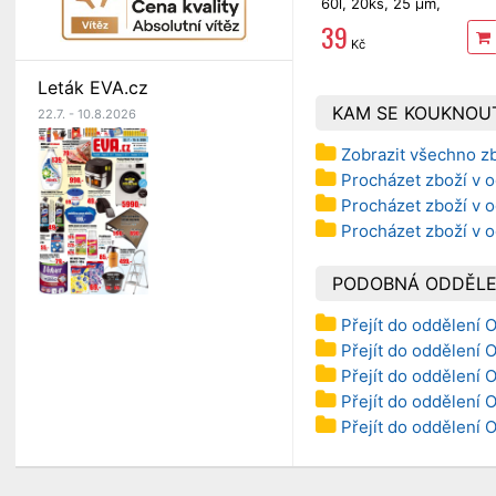
60l, 20ks, 25 µm,
stahovací,zelené, jablko
39
Kč
Leták EVA.cz
KAM SE KOUKNOU
22.7. - 10.8.2026
Zobrazit všechno zb
Procházet zboží v 
Procházet zboží v 
Procházet zboží v 
PODOBNÁ ODDĚLE
Přejít do oddělení 
Přejít do oddělení
Přejít do oddělení 
Přejít do oddělení
Přejít do oddělení