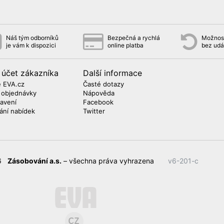
Náš tým odborníků
Bezpečná a rychlá
Možnost
je vám k dispozici
online platba
bez udá
 účet zákazníka
Další informace
 EVA.cz
Časté dotazy
 objednávky
Nápověda
avení
Facebook
lání nabídek
Twitter
26
Zásobování a.s.
– všechna práva vyhrazena
v6-201-c