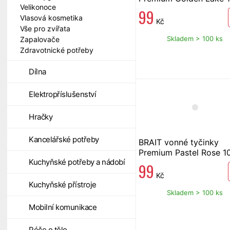
Velikonoce
ml
99
Vlasová kosmetika
Kč
Vše pro zvířata
Skladem > 100 ks
Zapalovače
Zdravotnické potřeby
Dílna
Elektropříslušenství
Hračky
Kancelářské potřeby
BRAIT vonné tyčinky
Premium Pastel Rose 1
Kuchyňské potřeby a nádobí
99
Kč
Kuchyňské přístroje
Skladem > 100 ks
Mobilní komunikace
Péče o tělo