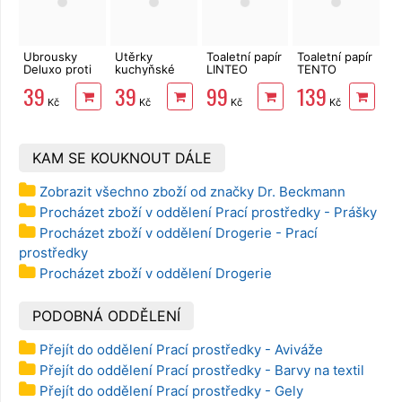
Ubrousky
Utěrky
Toaletní papír
Toaletní papír
Deluxo proti
kuchyňské
LINTEO
TENTO
zabarvení
Big Soft
3vrstvý 16
Family
39
39
99
139
prádla 20 ks
Clean
rolí, 240 m
Delicate
Kč
Kč
Kč
Kč
2vrstvé, 4
3vrstvý 24
role, 41 m
rolí, 337 m
KAM SE KOUKNOUT DÁLE
Zobrazit všechno zboží od značky Dr. Beckmann
Procházet zboží v oddělení Prací prostředky - Prášky
Procházet zboží v oddělení Drogerie - Prací
prostředky
Procházet zboží v oddělení Drogerie
PODOBNÁ ODDĚLENÍ
Přejít do oddělení Prací prostředky - Aviváže
Přejít do oddělení Prací prostředky - Barvy na textil
Přejít do oddělení Prací prostředky - Gely