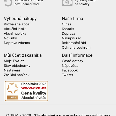
Možnost vrátit zboží
Výhodný nákup
bez udání důvodu
na splátky
Výhodné nákupy
Naše firma
Rozbalené zboží
O nás
Aktuální leták
Kontakt
Akční nabídka
Doprava
Novinky
Nákupní řád
Doprava zdarma
Reklamační řád
Ochrana soukromí
Můj účet zákazníka
Další informace
Moje EVA.cz
Časté dotazy
Stav objednávky
Nápověda
Nastavení
Facebook
Zasílání nabídek
Twitter
© 1991 - 2026
Zásobování a.s.
– všechna práva vyhrazena