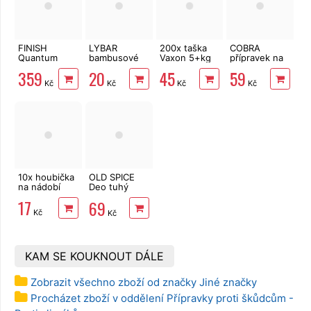
FINISH
LYBAR
200x taška
COBRA
Quantum
bambusové
Vaxon 5+kg
přípravek na
tablety
vatové
12µm na roli
hmyz
359
20
45
59
Lemon 130 ks
tyčinky 200
22+11x45 cm
Univerzální
Kč
Kč
Kč
Kč
ks
400 ml
10x houbička
OLD SPICE
na nádobí
Deo tuhý
Rockstar 50
17
69
ml
Kč
Kč
KAM SE KOUKNOUT DÁLE
Zobrazit všechno zboží od značky Jiné značky
Procházet zboží v oddělení Přípravky proti škůdcům -