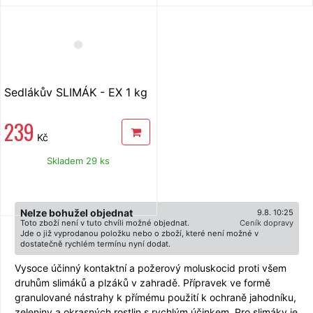
Sedlákův SLIMÁK - EX 1 kg
239
Kč
Skladem 29 ks
Nelze bohužel objednat
9.8. 10:25
Toto zboží není v tuto chvíli možné objednat.
Ceník dopravy
Jde o již vyprodanou položku nebo o zboží, které není možné v
dostatečně rychlém termínu nyní dodat.
Vysoce účinný kontaktní a požerový moluskocid proti všem
druhům slimáků a plzáků v zahradě. Přípravek ve formě
granulované nástrahy k přímému použití k ochraně jahodníku,
zeleniny a okrasných rostlin s rychlým účinkem. Pro slimáky je