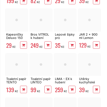
199
82
29
39
Kč
Kč
Kč
Kč
zvířátka
Kapesníčky
Bros VITROL
Lepové šipky
JAR 2 x 900
Deluxo 150
k hubení
pro
ml Lemon
ks 3vrstvé v
slimáků 1kg
zapíchnutí do
129
29
249
35
krabičce,
substrátu 5ks
Kč
Kč
Kč
Kč
šedé květy
Toaletní papír
Toaletní papír
LIMA - EX k
Utěrky
TENTO
LINTEO
hubení
kuchyňské
Family
3vrstvý 16
slimáků 1kg
Big Soft
139
99
259
39
Delicate
rolí, 240 m
Clean
Kč
Kč
Kč
Kč
3vrstvý 24
2vrstvé, 4
rolí, 337 m
role, 41 m