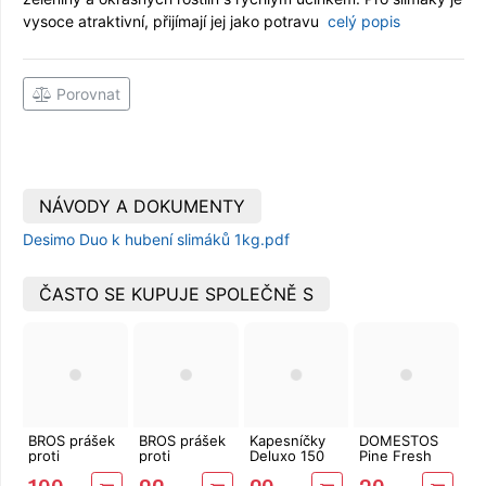
vysoce atraktivní, přijímají jej jako potravu
celý popis
Porovnat
NÁVODY A DOKUMENTY
Desimo Duo k hubení slimáků 1kg.pdf
ČASTO SE KUPUJE SPOLEČNĚ S
BROS prášek
BROS prášek
Kapesníčky
DOMESTOS
proti
proti
Deluxo 150
Pine Fresh
mravencům
mravencům
ks 3vrstvé v
750 ml
1kg
250g
krabičce,