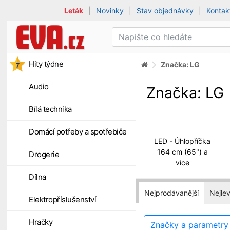
Leták
|
Novinky
|
Stav objednávky
|
Kontak
Hity týdne
Značka: LG
Audio
Značka: LG
Bílá technika
Domácí potřeby a spotřebiče
LED - Úhlopříčka
164 cm (65") a
Drogerie
více
Dílna
Nejprodávanější
Nejlev
Elektropříslušenství
Hračky
Značky a parametr