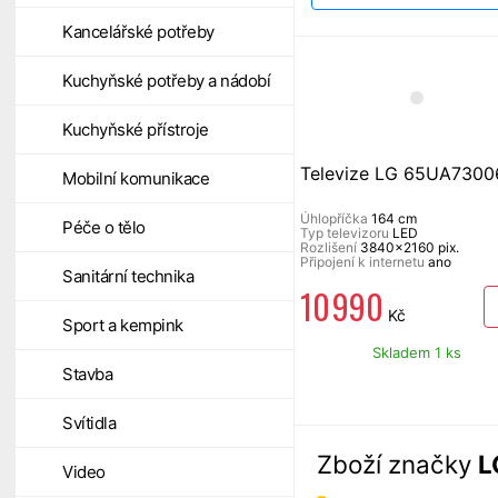
Kancelářské potřeby
Kuchyňské potřeby a nádobí
Kuchyňské přístroje
Televize LG 65UA730
Mobilní komunikace
Úhlopříčka
164 cm
Péče o tělo
Typ televizoru
LED
Rozlišení
3840x2160 pix.
Připojení k internetu
ano
Sanitární technika
10 990
Kč
Sport a kempink
Skladem 1 ks
Stavba
Svítidla
Zboží značky
L
Video