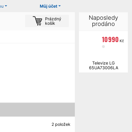
pu
Můj účet
Naposledy
Prázdný
prodáno
košík
10 990
Kč
Televize LG
65UA73006LA
2
položek