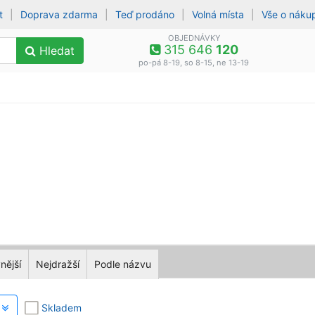
t
|
Doprava zdarma
|
Teď prodáno
|
Volná místa
|
Vše o náku
OBJEDNÁVKY
315 646
120
Hledat
po-pá 8-19, so 8-15, ne 13-19
nější
Nejdražší
Podle názvu
y
Skladem