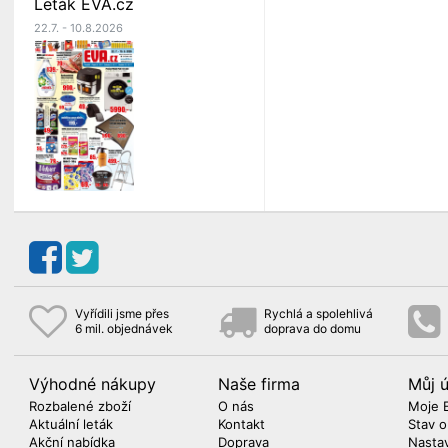
Leták EVA.cz
22.7. - 10.8.2026
Vyřídili jsme přes
Rychlá a spolehlivá
6 mil. objednávek
doprava do domu
Výhodné nákupy
Naše firma
Můj 
Rozbalené zboží
O nás
Moje 
Aktuální leták
Kontakt
Stav 
Akční nabídka
Doprava
Nasta