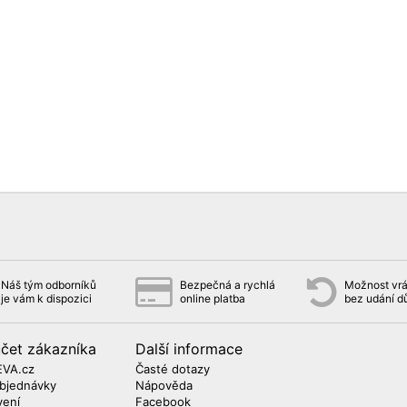
Náš tým odborníků
Bezpečná a rychlá
Možnost vrá
je vám k dispozici
online platba
bez udání 
účet zákazníka
Další informace
EVA.cz
Časté dotazy
objednávky
Nápověda
vení
Facebook