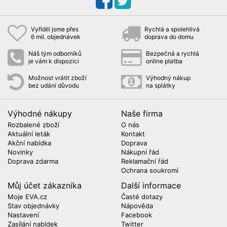
Vyřídili jsme přes
Rychlá a spolehlivá
6 mil. objednávek
doprava do domu
Náš tým odborníků
Bezpečná a rychlá
je vám k dispozici
online platba
Možnost vrátit zboží
Výhodný nákup
bez udání důvodu
na splátky
Výhodné nákupy
Naše firma
Rozbalené zboží
O nás
Aktuální leták
Kontakt
Akční nabídka
Doprava
Novinky
Nákupní řád
Doprava zdarma
Reklamační řád
Ochrana soukromí
Můj účet zákazníka
Další informace
Moje EVA.cz
Časté dotazy
Stav objednávky
Nápověda
Nastavení
Facebook
Zasílání nabídek
Twitter