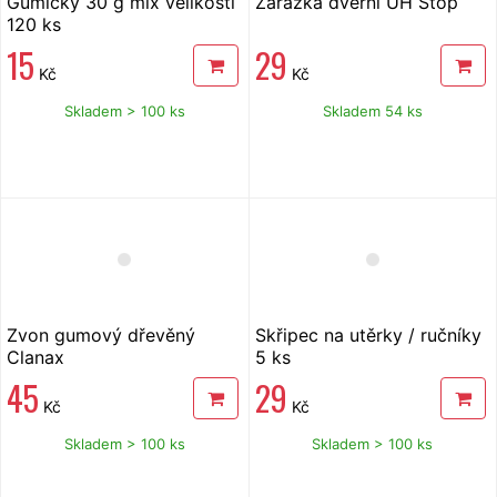
Gumičky 30 g mix velikostí
Zarážka dveřní UH Stop
120 ks
15
29
Kč
Kč
Skladem > 100 ks
Skladem 54 ks
Zvon gumový dřevěný
Skřipec na utěrky / ručníky
Clanax
5 ks
45
29
Kč
Kč
Skladem > 100 ks
Skladem > 100 ks