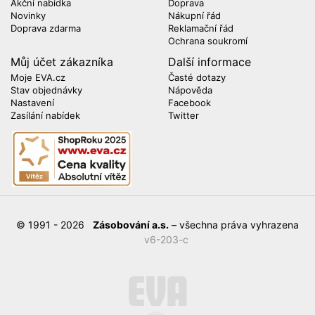
Akční nabídka
Doprava
Novinky
Nákupní řád
Doprava zdarma
Reklamační řád
Ochrana soukromí
Můj účet zákazníka
Další informace
Moje EVA.cz
Časté dotazy
Stav objednávky
Nápověda
Nastavení
Facebook
Zasílání nabídek
Twitter
© 1991 - 2026
Zásobování a.s.
– všechna práva vyhrazena
v6-203-c