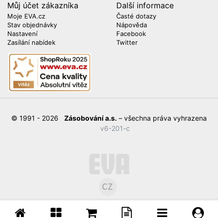
Můj účet zákazníka
Další informace
Moje EVA.cz
Časté dotazy
Stav objednávky
Nápověda
Nastavení
Facebook
Zasílání nabídek
Twitter
© 1991 - 2026
Zásobování a.s.
– všechna práva vyhrazena
v6-201-c