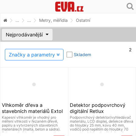
...
...
Metry, měřidla
Ostatní
Nejprodávanější
2
Značky a parametry
Skladem
Vlhkoměr dřeva a
Detektor podpovrchový
stavebních materiálů Extol
digitální Retlux
Craft
Kapesní vlhkoměr je vhodný pro
Podpovrchový detektor/vyhledávač
měření vlhkosti v řezaném dřevě,
materiálu, LCD displej, detekce dřeva
papíru a vytvrzených stavebních
do hloubky 25 mm, kovu 40 mm,
materiálech (malta, beton a sádra).
vodičů pod napětím do hloubky 70
Zobrazení vlhkosti v procentech a
mm, akustická a vizuální signalizace