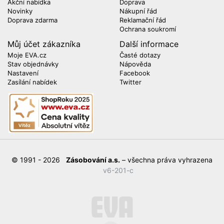
Akční nabídka
Doprava
Novinky
Nákupní řád
Doprava zdarma
Reklamační řád
Ochrana soukromí
Můj účet zákazníka
Další informace
Moje EVA.cz
Časté dotazy
Stav objednávky
Nápověda
Nastavení
Facebook
Zasílání nabídek
Twitter
© 1991 - 2026
Zásobování a.s.
– všechna práva vyhrazena
v6-201-c