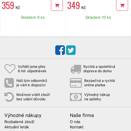
359
349
třemi barevnými LED diodami,
při detekci hledaného materiálu pod
zobrazení teploty ovzduší, dobře
povrchem, určení středu, napájení 9V
Kč
Kč
čitelný LCD displej s podsvícením,
baterie (součást balení), rozměry: d x
automatické vypnutí při nečinnosti,
š x v - 60 x 145 x 35 mm.
rozsah měření vlhkosti: dřevo 6-60 %,
Skladem 9 ks
Skladem 10 ks
tvrdé materiály 0,2-2,9 %, teplota 0-
40 °C, napájení: 4 x 1,5 V LR44
(součást dodávky), hmotnost vč.
baterií 40 g, rozměry 85 × 46 × 16
mm.
Vyřídili jsme přes
Rychlá a spolehlivá
6 mil. objednávek
doprava do domu
Náš tým odborníků
Bezpečná a rychlá
je vám k dispozici
online platba
Možnost vrátit zboží
Výhodný nákup
bez udání důvodu
na splátky
Výhodné nákupy
Naše firma
Rozbalené zboží
O nás
Aktuální leták
Kontakt