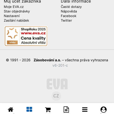
Můj účet zákazníka
Další informace
Moje EVA.cz
Časté dotazy
Stav objednávky
Nápověda
Nastavení
Facebook
Zasílání nabídek
Twitter
© 1991 - 2026
Zásobování a.s.
– všechna práva vyhrazena
v6-201-c