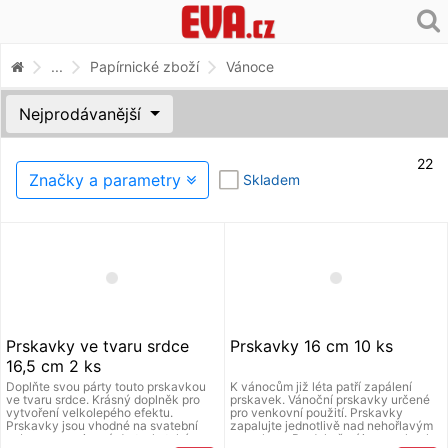
...
Papírnické zboží
Vánoce
Nejprodávanější
22
Značky a parametry
Skladem
Prskavky ve tvaru srdce
Prskavky 16 cm 10 ks
16,5 cm 2 ks
Doplňte svou párty touto prskavkou
K vánocům již léta patří zapálení
ve tvaru srdce. Krásný doplněk pro
prskavek. Vánoční prskavky určené
vytvoření velkolepého efektu.
pro venkovní použití. Prskavky
Prskavky jsou vhodné na svatební
zapalujte jednotlivě nad nehořlavým
nebo narozeninový dort, ale také na
povrchem. Po dohoření jsou prskavky