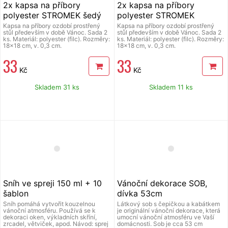
2x kapsa na příbory
2x kapsa na příbory
polyester STROMEK šedý
polyester STROMEK
smetanová
Kapsa na příbory ozdobí prostřený
Kapsa na příbory ozdobí prostřený
stůl především v době Vánoc. Sada 2
stůl především v době Vánoc. Sada 2
ks. Materiál: polyester (filc). Rozměry:
ks. Materiál: polyester (filc). Rozměry:
18x18 cm, v. 0,3 cm.
18x18 cm, v. 0,3 cm.
33
33
Kč
Kč
Skladem 31 ks
Skladem 11 ks
Sníh ve spreji 150 ml + 10
Vánoční dekorace SOB,
šablon
dívka 53cm
Sníh pomáhá vytvořit kouzelnou
Látkový sob s čepičkou a kabátkem
vánoční atmosféru. Používá se k
je originální vánoční dekorace, která
dekoraci oken, výkladních skříní,
umocní vánoční atmosféru ve Vaší
zrcadel, větviček, apod. Návod: sprej
domácnosti. Sob je cca 53 cm