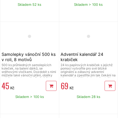
před použitím plochu očistit od
pokyny uvedené na obalu. Baleno v
prachu a jiných nečistot. Fólie se
papírovém sáčku. V balení 3 ks, délka
Skladem 52 ks
Skladem > 100 ks
snadno aplikuje sejmutím z
prskavky 90 cm. Prodej od 18 let.
podkladového papíru a umístěním na
hladkou plochu. Fólii přiložte a
vyhlaďte případné bublinky rukou
nebo suchým hadříkem. Po použití je
možné je uložit na původní
podkladový papír a uskladnit na další
sezónu. Mix 4 druhů, zasíláme dle
skladové dostupnosti.
Samolepky vánoční 500 ks
Adventní kalendář 24
v roli, 8 motivů
krabiček
500 ks průhledných samolepících
24 ks papírových krabiček s jejichž
koleček, na balení dárků, se
pomocí vytvoříte pro své blízké
sněhovými vločkami. Dozdobit s nimi
originální a zábavný adventní
můžete také vánoční přání, obálky
kalendář a zpestříte jim tak čekání na
atd. Samolepky mají průměr 2,54 cm.
Vánoce. Krabičky jednoduše složíte
45
69
V roli se pravidelně střídá 8 různých
bez použití lepidla. Po složení mají
motivů vloček.
velikost 7 x 7 x 7 cm. Naplnit je
Kč
Kč
můžete sladkostmi a dárečky podle
své fantazie a poté poskládat do
různých tvarů.
Skladem > 100 ks
Skladem 28 ks