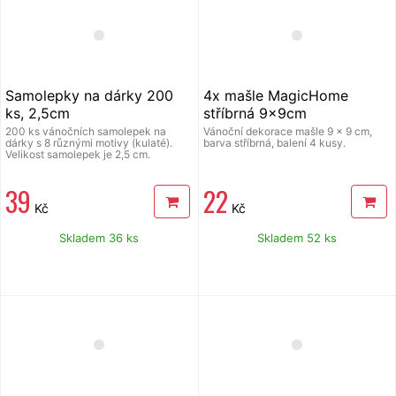
Samolepky na dárky 200
4x mašle MagicHome
ks, 2,5cm
stříbrná 9x9cm
200 ks vánočních samolepek na
Vánoční dekorace mašle 9 x 9 cm,
dárky s 8 různými motivy (kulaté).
barva stříbrná, balení 4 kusy.
Velikost samolepek je 2,5 cm.
39
22
Kč
Kč
Skladem 36 ks
Skladem 52 ks