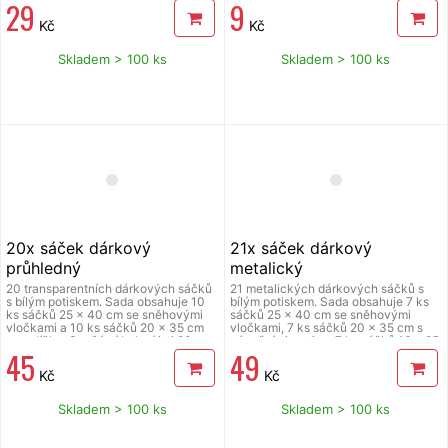
29
9
svatební focení a další zábavu. S
stále horké, doporučujeme odložit
pomocí prskavek také překvapíte
například do sklenice s vodou. Je
Kč
Kč
svou drahou polovičku na výročí
nutné dodržovat bezpečnostní
nebo svátek svatého Valentýna.
pokyny uvedené na obalu. Baleno v
Kategorie: F1 – minimální věková
papírovém sáčku. V balení 10 ks,
Skladem > 100 ks
Skladem > 100 ks
hranice prodeje 15 let.
délka prskavky 16 cm. Prodej od 15
let.
20x sáček dárkový
21x sáček dárkový
průhledný
metalický
20 transparentních dárkových sáčků
21 metalických dárkových sáčků s
s bílým potiskem. Sada obsahuje 10
bílým potiskem. Sada obsahuje 7 ks
ks sáčků 25 x 40 cm se sněhovými
sáčků 25 x 40 cm se sněhovými
vločkami a 10 ks sáčků 20 x 35 cm
vločkami, 7 ks sáčků 20 x 35 cm s
se srdíčky. Součástí balení je i 20
vánočními motivy, 7 ks sáčků 16 x 25
45
49
stříbrných drátků, díky kterým sáčky
cm se srdíčky a 21 plochých
snadno uzavřete. Sáčky jsou
stříbrných drátků, díky kterým sáčky
Kč
Kč
vyrobené z OPP fólie o síle 30
snadno uzavřete. Sáčky jsou
mikronů. Jsou vhodné pro styk s
vyrobené z OPP/CPP fólie o síle 30
potravinami.
mikronů. Jsou vhodné pro styk s
Skladem > 100 ks
Skladem > 100 ks
potravinami.