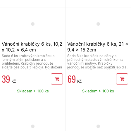
Vánoční krabičky 6 ks, 10,2
Vánoční krabičky 6 ks, 21 x
x 10,2 x 6,4 cm
9,4 x 15,2cm
Sada 6 ks kraftových krabiček s
Sada 6 ks krabiček na dárky s
jemným bílým potiskem a s
průhledným plastovým okénkem a
průhledem. Krabičky jednoduše
vánočními motivy. Krabičky
složíte bez použití lepidla. Po složení
jednoduše složíte bez použití lepidla.
mají velikost 10,2 x 10,2 x 6,4 cm.
Po složení mají velikost 21 x 9,4 x
39
69
Můžete je naplnit vánočním cukrovím
15,2 cm. Můžete je naplnit dárky a
nebo dárky a potěšit své blízké. Sada
potěšit své blízké. Sada obsahuje 6
Kč
Kč
obsahuje 6 krabiček přesně jako na
motivů, přesně jako na obrázku.
obrázku.
Skladem > 100 ks
Skladem > 100 ks