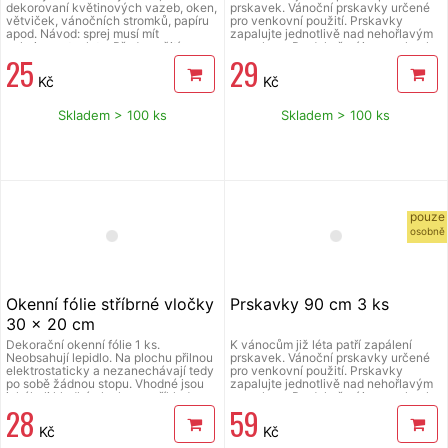
dekorovaní květinových vazeb, oken,
prskavek. Vánoční prskavky určené
větviček, vánočních stromků, papíru
pro venkovní použití. Prskavky
apod. Návod: sprej musí mít
zapalujte jednotlivě nad nehořlavým
pokojovou teplotu. Před použitím
povrchem. Po dohoření jsou prskavky
25
29
důkladně protřepat. Ze vzdálenosti
stále horké, doporučujeme odložit
30 cm aplikovat rovnoměrně nástřik
například do sklenice s vodou. Je
Kč
Kč
na suchý a čistý povrch. Po 30 - 40
nutné dodržovat bezpečnostní
min. bude nános suchý a lesklý.
pokyny uvedené na obalu. Baleno v
Nevhodné pro děti do 8 let.
papírovém sáčku. V balení 5 ks, délka
Skladem > 100 ks
Skladem > 100 ks
Npoužívejte na textil, umělé hmoty a
prskavky 40 cm. Prodej od 15 let.
lakované předměty. Ze skla lze
nástřik odstranit vodou.
pouze
osobně
Okenní fólie stříbrné vločky
Prskavky 90 cm 3 ks
30 x 20 cm
Dekorační okenní fólie 1 ks.
K vánocům již léta patří zapálení
Neobsahují lepidlo. Na plochu přilnou
prskavek. Vánoční prskavky určené
elektrostaticky a nezanechávají tedy
pro venkovní použití. Prskavky
po sobě žádnou stopu. Vhodné jsou
zapalujte jednotlivě nad nehořlavým
jakékoli hladké plochy, například
povrchem. Po dohoření jsou prskavky
28
59
sklo, výlohy, zrcadla nebo kachličky.
stále horké, doporučujeme odložit
Čisté - bez lepidla - opakovaně
například do sklenice s vodou. Je
Kč
Kč
použitelné. Použití: Doporučujeme
nutné dodržovat bezpečnostní