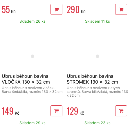
musí mít pokojovou teplotu. Před
vysoký.
55
290
použitím důkladně protřepat. Ze
vzdálenosti 30 cm aplikovat
Kč
Kč
rovnoměrně nástřik na suchý a čistý
povrch. Nástřik lze ze skla odstranit
vodou. Šablony ke zdobení sněhem
Skladem 26 ks
Skladem 11 ks
ve spreji, 10 vánočních motivů 31 x
21 cm.
Ubrus běhoun bavlna
Ubrus běhoun bavlna
VLOČKA 130 x 32 cm
STROMEK 130 x 32 cm
Ubrus běhoun s motivem vloček.
Ubrus běhoun s motivem zlatých
Barva šedá/bílá, rozměr: 130 x 32 cm.
stromků. Barva bílá/zlatá, rozměr: 130
x 32 cm.
149
129
Kč
Kč
Skladem 29 ks
Skladem 23 ks