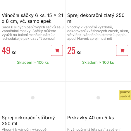
Vánoční sáčky 6 ks, 15 x 21
Sprej dekorační zlatý 250
x 8 cm, vč. samolepek
ml
Sada 6 silných papírových sáčků se 3
Vhodný k vánoční výzdobě,
vánočními motivy. Sáčky můžete
dekorovaní květinových vazeb, oken,
využít na balení menších dárků a
větviček, vánočních stromků, papíru
jednoduše je pak uzavřít pomocí
apod. Návod: sprej musí mít
samolepek, které jsou součástí balení.
pokojovou teplotu. Před použitím
49
25
Sáčky mají rozměr 15 x 21 x 8 cm a
důkladně protřepat. Ze vzdálenosti
jsou vyrobeny z kvalitního papíru 120
30 cm aplikovat rovnoměrně nástřik
Kč
Kč
g/m&#178;. Sada obsahuje sáčky a
na suchý a čistý povrch. Po 30 - 40
samolepky přesně jako na obrázku.
min. bude nános suchý a lesklý.
Nevhodné pro děti do 8 let.
Skladem > 100 ks
Skladem > 100 ks
Npoužívejte na textil, umělé hmoty a
lakované předměty. Ze skla lze
nástřik odstranit vodou.
pouze
osobně
Sprej dekorační stříbrný
Prskavky 40 cm 5 ks
250 ml
Vhodný k vánoční výzdobě,
K vánocům již léta patří zapálení