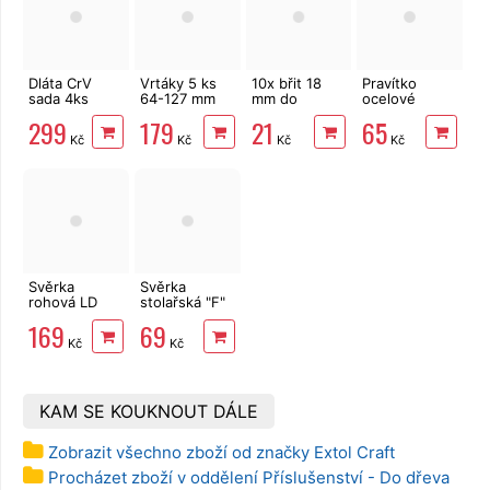
Dláta CrV
Vrtáky 5 ks
10x břit 18
Pravítko
sada 4ks
64-127 mm
mm do
ocelové
Extol
vykružovací
odlamovacího
50cm nerez
299
179
21
65
Premium
korunkové
nože
Kč
Kč
Kč
Kč
8812420
Extol
Svěrka
Svěrka
rohová LD
stolařská "F"
STANLEY
250x50mm,
169
69
BAILEY 0-83-
ztužidlo
Kč
Kč
121
KAM SE KOUKNOUT DÁLE
Zobrazit všechno zboží od značky Extol Craft
Procházet zboží v oddělení Příslušenství - Do dřeva