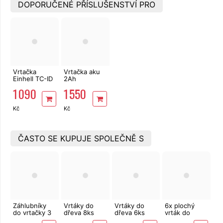
DOPORUČENÉ PŘÍSLUŠENSTVÍ PRO
Vrtačka
Vrtačka aku
Einhell TC-ID
2Ah
720/1 E kit v
bezuhlíková,
1 090
1 550
kufru s vrtáky
příklep
EXTOL
Premium
Kč
Kč
SHARE 20V
ČASTO SE KUPUJE SPOLEČNĚ S
Záhlubníky
Vrtáky do
Vrtáky do
6x plochý
do vrtačky 3
dřeva 8ks
dřeva 6ks
vrták do
ks dřevo,
EXTOL 1142
300 x 6-
dřeva 10-