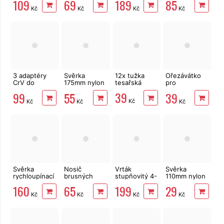
109
69
189
85
plast, měkký
14mm EXTOL
25mm
Kč
Kč
Kč
Kč
kov
Craft
3 adaptéry
Svěrka
12x tužka
Ořezávátko
CrV do
175mm nylon
tesařská
pro
vrtačky
EXTOL
tesařskou
39
99
55
39
1/4"-3/8"-1/2"
Premium
tužku EXTOL
Kč
Kč
Kč
Kč
Extol Craft
Svěrka
Nosič
Vrták
Svěrka
rychloupínací
brusných
stupňovitý 4-
110mm nylon
60x6 cm
výseků
32/2 mm
EXTOL
160
65
199
29
125mm,
EXTOL 20055
Premium
Kč
Kč
Kč
Kč
úchyt bruska
i vrtačka